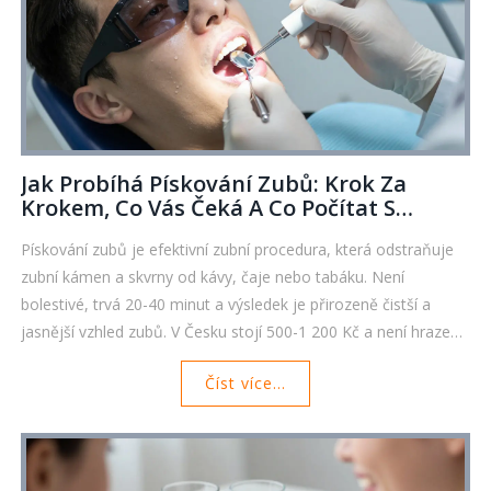
Jak Probíhá Pískování Zubů: Krok Za
Krokem, Co Vás Čeká A Co Počítat S
Náklady
Pískování zubů je efektivní zubní procedura, která odstraňuje
zubní kámen a skvrny od kávy, čaje nebo tabáku. Není
bolestivé, trvá 20-40 minut a výsledek je přirozeně čistší a
jasnější vzhled zubů. V Česku stojí 500-1 200 Kč a není hrazen
pojištěním.
Číst více...