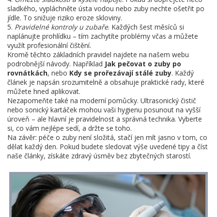
sladkého, vypláchněte ústa vodou nebo zuby nechte ošetřit po
jídle. To snižuje riziko eroze skloviny.
5.
Pravidelné kontroly u zubaře
. Každých šest měsíců si
naplánujte prohlídku – tím zachytíte problémy včas a můžete
využít profesionální čištění.
Kromě těchto základních pravidel najdete na našem webu
podrobnější návody. Například
Jak pečovat o zuby po
rovnátkách
, nebo
Kdy se prořezávají stálé zuby
. Každý
článek je napsán srozumitelně a obsahuje praktické rady, které
můžete hned aplikovat.
Nezapomeňte také na moderní pomůcky. Ultrasonický čistič
nebo sonický kartáček mohou vaši hygienu posunout na vyšší
úroveň – ale hlavní je pravidelnost a správná technika. Vyberte
si, co vám nejlépe sedí, a držte se toho.
Na závěr: péče o zuby není složitá, stačí jen mít jasno v tom, co
dělat každý den. Pokud budete sledovat výše uvedené tipy a číst
naše články, získáte zdravý úsměv bez zbytečných starostí.