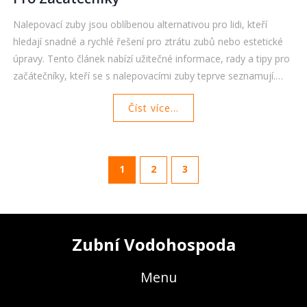
Nalepovací zuby jsou oblíbenou alternativou pro lidi, kteří
hledají snadné a rychlé řešení pro ztrátu zubů nebo estetické
úpravy. Tento článek nabízí užitečné informace, rady a tipy pro
začátečníky, kteří se s nalepovacími zuby teprve seznamují.
Dozvíte se jak správně aplikovat, udržovat a pečovat o své
Číst více...
nové zuby, stejně jako možné komplikace a jak se jim vyhnout.
1
2
3
Zubní Vodohospoda
Menu