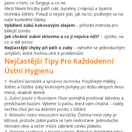
jasno v tom, co funguje a co ne.
Mezi hlavní hrozby patří cukr, kyseliny z nápojů a špatná
technika čištění. Pokud si nejste jisti, jak na to, podívejte se na
naše konkrétní články:
Vybělení zubů kokosovým olejem
– přírodní metoda pro
bělejší úsměv.
Jak chránit zubní sklovinu a co ji nejvíce ničí?
– zjistíte, na
co si dát pozor.
Nejčastější chyby při péči o zuby
– vyhněte se jednoduchým
omylům, které mohou vést k problémům.
Nejčastější Tipy Pro Každodenní
Ústní Hygienu
1.
Kvalitní kartáček a správná technika
. Používejte měkký
štětec a čistěte zuby kruhovými pohyby po dobu alespoň dvou
minut, dvakrát denně.
2.
Zubní pasta s fluoridem
. Fluor pomáhá posilovat sklovinu a
předcházet kazům. Vyberte si pastu, která vám chutná – raději
nechte chuť jen na dobrém pocitu z čištění.
3.
Nitování nebo mezizubní kartáčky
. Čistota mezi zuby je
klíčová, protože zubní pasta se tam nedostane. Jednoduché
nitování ráno a večer může zabránit vzniku plaketu.
4.
Omezte sladkosti a kyselé nápoje
. Pokud si dopřejete něco