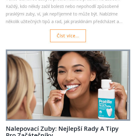
Každý, kdo někdy zažil bolesti nebo nepohodlí způsobené
prasklými zuby, ví, jak nepříjemné to může být. Nabízíme
několik užitečných tipů a rad, jak prasklinám předcházet a
udržet zuby zdravé.
Číst více...
Nalepovací Zuby: Nejlepší Rady A Tipy
Pro Začátečníky