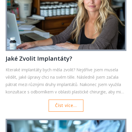
Jaké Zvolit Implantáty?
Kteraké implantáty bych měla zvolit? Nejdříve jsem musela
vědět, jaké úpravy chci na svém těle. Následně jsem začala
pátrat mezi různými druhy implantátů. Nakonec jsem využila
konzultace s odborníkem v oblasti plastické chirurgie, aby mi
pomohl vybrat ten správný. Toto je téma, které budu v tomto
Číst více...
článku podrobně rozebírat.