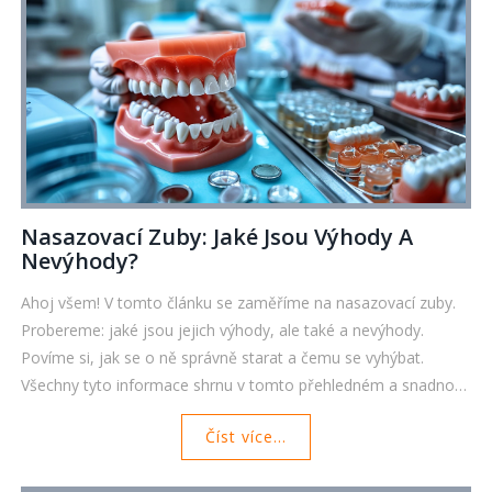
Nasazovací Zuby: Jaké Jsou Výhody A
Nevýhody?
Ahoj všem! V tomto článku se zaměříme na nasazovací zuby.
Probereme: jaké jsou jejich výhody, ale také a nevýhody.
Povíme si, jak se o ně správně starat a čemu se vyhýbat.
Všechny tyto informace shrnu v tomto přehledném a snadno
srozumitelném článku. Těším se na vaše komentáře!
Číst více...