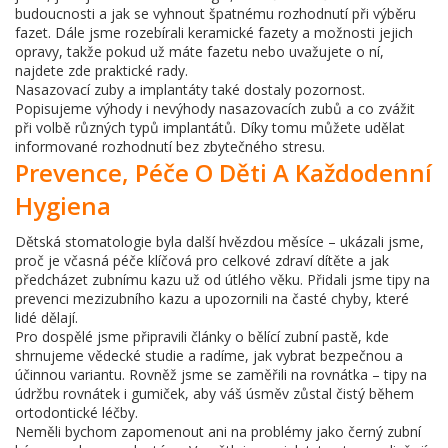
budoucnosti a jak se vyhnout špatnému rozhodnutí při výběru
fazet. Dále jsme rozebírali keramické fazety a možnosti jejich
opravy, takže pokud už máte fazetu nebo uvažujete o ní,
najdete zde praktické rady.
Nasazovací zuby a implantáty také dostaly pozornost.
Popisujeme výhody i nevýhody nasazovacích zubů a co zvážit
při volbě různých typů implantátů. Díky tomu můžete udělat
informované rozhodnutí bez zbytečného stresu.
Prevence, Péče O Děti A Každodenní
Hygiena
Dětská stomatologie byla další hvězdou měsíce – ukázali jsme,
proč je včasná péče klíčová pro celkové zdraví dítěte a jak
předcházet zubnímu kazu už od útlého věku. Přidali jsme tipy na
prevenci mezizubního kazu a upozornili na časté chyby, které
lidé dělají.
Pro dospělé jsme připravili články o bělící zubní pastě, kde
shrnujeme vědecké studie a radíme, jak vybrat bezpečnou a
účinnou variantu. Rovněž jsme se zaměřili na rovnátka – tipy na
údržbu rovnátek i gumiček, aby váš úsměv zůstal čistý během
ortodontické léčby.
Neměli bychom zapomenout ani na problémy jako černý zubní