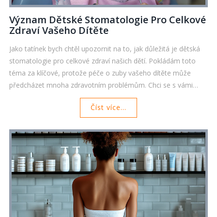
Význam Dětské Stomatologie Pro Celkové
Zdraví Vašeho Dítěte
Jako tatínek bych chtěl upozornit na to, jak důležitá je dětská
stomatologie pro celkové zdraví našich dětí. Pokládám toto
téma za klíčové, protože péče o zuby vašeho dítěte může
předcházet mnoha zdravotním problémům. Chci se s vámi
podělit o zajímavosti z této oblasti a poukázat na důležitost
Číst více...
včasného stomatologického zásahu. Důležité je také vědět,
jakou roli hraje prevence zubních onemocnění. To vše je
součástí dětské stomatologie.