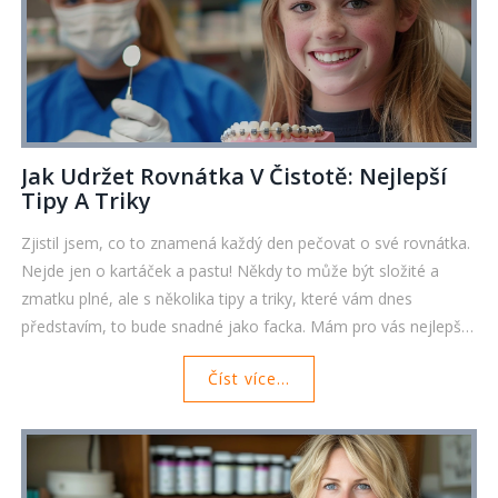
Jak Udržet Rovnátka V Čistotě: Nejlepší
Tipy A Triky
Zjistil jsem, co to znamená každý den pečovat o své rovnátka.
Nejde jen o kartáček a pastu! Někdy to může být složité a
zmatku plné, ale s několika tipy a triky, které vám dnes
představím, to bude snadné jako facka. Mám pro vás nejlepší
metody, jak udržovat rovnátka v čistotě, a také zjednodušit
Číst více...
vaši každodenní rutinu. Toto je pro všechny, kdo chtějí mít své
úsměv zářivý a zdravý!