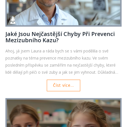
Jaké Jsou Nejčastější Chyby Při Prevenci
Mezizubního Kazu?
Ahoj, já jsem Laura a ráda bych se s vámi podělila o své
poznatky na téma prevence mezizubního kazu. Ve svém
posledním příspěvku se zaměřím na nejčastější chyby, které
lidé dělají při péči o své zuby a jak se jim vyhnout. Důkladná
orální hygiena je klíčová pro naše zdraví a i malý mezizubní kaz
Číst více...
může způsobit velký problém. Tak se přidejte ke mě a
dozvěděte se více.