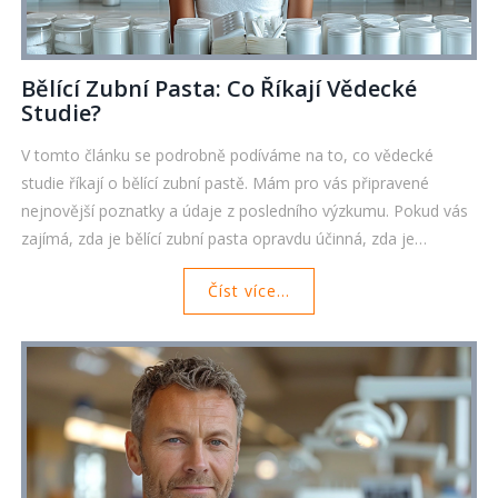
Bělící Zubní Pasta: Co Říkají Vědecké
Studie?
V tomto článku se podrobně podíváme na to, co vědecké
studie říkají o bělící zubní pastě. Mám pro vás připravené
nejnovější poznatky a údaje z posledního výzkumu. Pokud vás
zajímá, zda je bělící zubní pasta opravdu účinná, zda je
bezpečná a jaké má výhody a nevýhody, určitě neváhejte a
Číst více...
ponořte se do čtení tohoto článku. Věřím, že vám poskytnu
užitečné informace, které vám pomohou lépe se rozhodnout,
zda je bělící zubní pasta správná volba pro vás. Přeji vám
příjemné a poučné čtení!