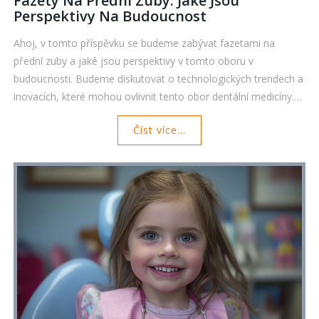
Fazety Na Přední Zuby: Jaké Jsou
Perspektivy Na Budoucnost
Ahoj, v tomto příspěvku se budeme zabývat fazetami na
přední zuby a jaké jsou perspektivy v tomto oboru v
budoucnosti. Budeme diskutovat o technologických trendech a
inovacích, které mohou ovlivnit tento obor dentální medicíny.
Dáme vám také přehled o tom, jaké výhody mohou fazer na
Číst více...
přední zuby přinést pro vaše zdraví zubů. Připojte se k nám a
prohlédněte si, co nás čeká v budoucnosti v oblasti dentalních
fazet.