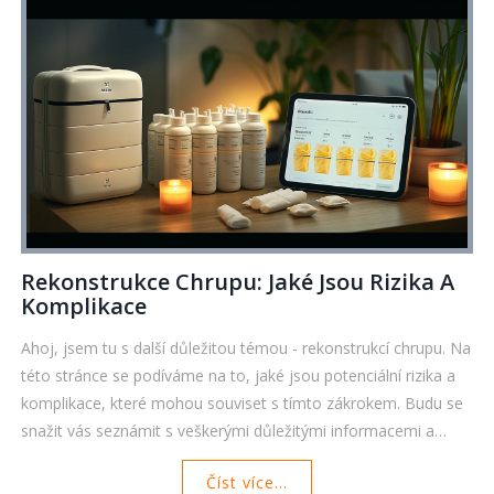
Rekonstrukce Chrupu: Jaké Jsou Rizika A
Komplikace
Ahoj, jsem tu s další důležitou témou - rekonstrukcí chrupu. Na
této stránce se podíváme na to, jaké jsou potenciální rizika a
komplikace, které mohou souviset s tímto zákrokem. Budu se
snažit vás seznámit s veškerými důležitými informacemi a
pojďme na to společně připravit. Tohle je zásadní informace
Číst více...
pro všechny, kdo zvažují takovýto zákrok. Zapomeňte na