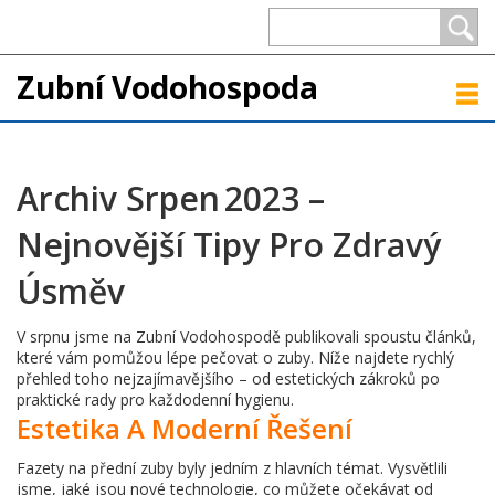
Zubní Vodohospoda
Archiv Srpen 2023 –
Nejnovější Tipy Pro Zdravý
Úsměv
V srpnu jsme na Zubní Vodohospodě publikovali spoustu článků,
které vám pomůžou lépe pečovat o zuby. Níže najdete rychlý
přehled toho nejzajímavějšího – od estetických zákroků po
praktické rady pro každodenní hygienu.
Estetika A Moderní Řešení
Fazety na přední zuby byly jedním z hlavních témat. Vysvětlili
jsme, jaké jsou nové technologie, co můžete očekávat od