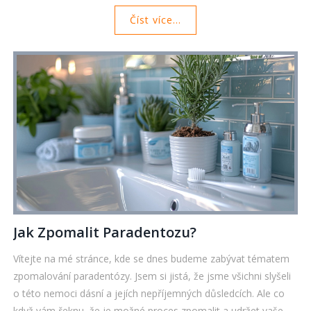
najdete užitečné tipy a návody, jak důsledně čistit rovnátka a
Číst více...
gumičky, jak je správně ošetřovat a co dělat, aby vydržely co
nejdéle v perfektním stavu.
Jak Zpomalit Paradentozu?
Vítejte na mé stránce, kde se dnes budeme zabývat tématem
zpomalování paradentózy. Jsem si jistá, že jsme všichni slyšeli
o této nemoci dásní a jejích nepříjemných důsledcích. Ale co
když vám řeknu, že je možné proces zpomalit a udržet vaše