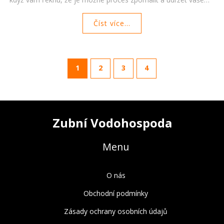
zuby a dásně zdravé déle? Přečtěte si, jaké kroky můžeme
Číst více...
podniknout k zastavení nebo zpomalení tohoto procesu a jak
zachovat náš úsměv co nejdelší dobu.
1
2
3
4
Zubní Vodohospoda
Menu
O nás
Obchodní podmínky
Zásady ochrany osobních údajů