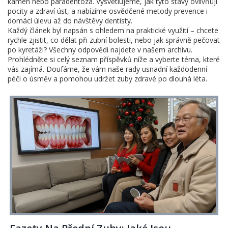
kámen nebo paradentóza. Vysvětlujeme, jak tyto stavy ovlivňují
pocity a zdraví úst, a nabízíme osvědčené metody prevence i
domácí úlevu až do návštěvy dentisty.
Každý článek byl napsán s ohledem na praktické využití – chcete
rychle zjistit, co dělat při zubní bolesti, nebo jak správně pečovat
po kyretáži? Všechny odpovědi najdete v našem archivu.
Prohlédněte si celý seznam příspěvků níže a vyberte téma, které
vás zajímá. Doufáme, že vám naše rady usnadní každodenní
péči o úsměv a pomohou udržet zuby zdravé po dlouhá léta.