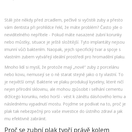
Stáli jste někdy před zrcadlem, pečlivě si vyčistili zuby a přesto
vám dentista při prohlídce řekl, že máte problém? Často jde o
neviditelného nepřítele -
Pokud máte nasazené zubní korunky
nebo můstky, situace je ještě složitější. Tyto implantáty nejsou
imunní vůči bakteriím. Naopak, jejich specifický tvar a spoje s
vlastním zubem vytvářejí ideální prostředí pro hromadění plaku.
Mnoho lidí si myslí, že protože mají „nové“ zuby z porcelánu
nebo kovu, nemusejí se o ně starat stejně jako o ty vlastní. To
je největší omyl. Bakterie ve plaku produkují kyseliny, které ničí
nejen přírodní sklovinu, ale mohou způsobit i selhání cementu
držícego korunku, nebo horší - vést k zánětu dásňového lemu a
následnému vypadnutí mostu. Pojďme se podívat na to, proč je
plak tak nebezpečný pro vaše investice do ústního zdraví a jak
mu efektivně zabránit.
Proč se zubní plak tvoří právě kolem