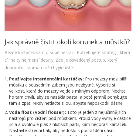
Jak správně čistit okolí korunek a můstků?
Běžné kartáček sám o sobě nestačí. Potřebujete strategii, která
cílí na ty nejmenší detaily. Zde je osvědčený postup, který
doporučují stomatoložtí hygienisté:
Používajte interdentální kartáčky:
Pro mezery mezi pilíři
můstku a sousedním zubem jsou nezbytné. Vyberte si
velikost, která do mezery vejde s mírným odporem. Nechte
ho tam chvíli, aby se nasákla pasta, a poté jemně pohybujte
tam a zpět. Nikdy netlačte silou, abyste nepoškodili dásně.
Voda floss (vodní flosser):
Toto je jeden z nejúčinnějších
nástrojů pro čištění pod můstkem. Proud vody vymyje částice
jídla a uvolňuje plak z hlubších partií, kam nedorazí kartáček.
Nastavte střední tlak, aby nedošlo k podráždění dásní.