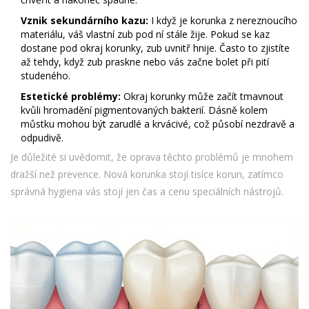
Vznik sekundárního kazu:
I když je korunka z nereznoucího
materiálu, váš vlastní zub pod ní stále žije. Pokud se kaz
dostane pod okraj korunky, zub uvnitř hnije. Často to zjistíte
až tehdy, když zub praskne nebo vás začne bolet při pití
studeného.
Estetické problémy:
Okraj korunky může začít tmavnout
kvůli hromadění pigmentovaných bakterií. Dásně kolem
můstku mohou být zarudlé a krvácivé, což působí nezdravě a
odpudivě.
Je důležité si uvědomit, že oprava těchto problémů je mnohem
dražší než prevence. Nová korunka stojí tisíce korun, zatímco
správná hygiena vás stojí jen čas a cenu speciálních nástrojů.