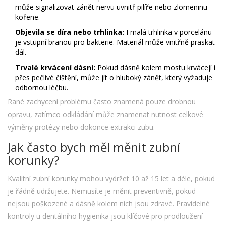
může signalizovat zánět nervu uvnitř pilíře nebo zlomeninu
kořene.
Objevila se díra nebo trhlinka:
I malá trhlinka v porcelánu
je vstupní branou pro bakterie. Materiál může vnitřně praskat
dál.
Trvalé krvácení dásní:
Pokud dásně kolem mostu krvácejí i
přes pečlivé čištění, může jít o hluboký zánět, který vyžaduje
odbornou léčbu.
Rané zachycení problému často znamená pouze drobnou
opravu, zatímco odkládání může znamenat nutnost celkové
výměny protézy nebo dokonce extrakci zubu.
Jak často bych měl měnit zubní
korunky?
Kvalitní zubní korunky mohou vydržet 10 až 15 let a déle, pokud
je řádně udržujete. Nemusíte je měnit preventivně, pokud
nejsou poškozené a dásně kolem nich jsou zdravé. Pravidelné
kontroly u dentálního hygienika jsou klíčové pro prodloužení