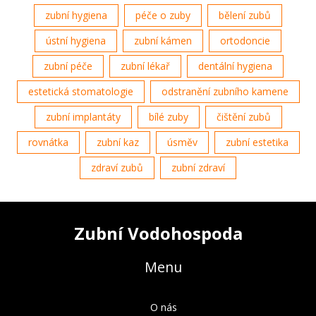
zubní hygiena
péče o zuby
bělení zubů
ústní hygiena
zubní kámen
ortodoncie
zubní péče
zubní lékař
dentální hygiena
estetická stomatologie
odstranění zubního kamene
zubní implantáty
bílé zuby
čištění zubů
rovnátka
zubní kaz
úsměv
zubní estetika
zdraví zubů
zubní zdraví
Zubní Vodohospoda
Menu
O nás