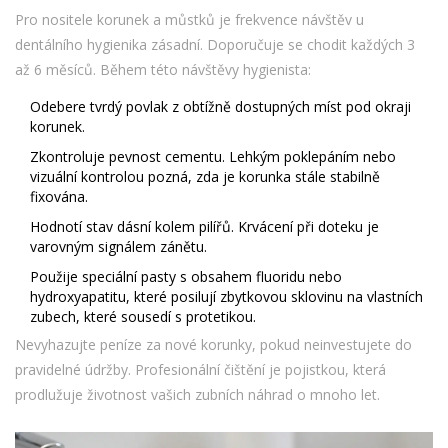
Pro nositele korunek a můstků je frekvence návštěv u
dentálního hygienika zásadní. Doporučuje se chodit každých 3
až 6 měsíců. Během této návštěvy hygienista:
Odebere tvrdý povlak z obtížně dostupných míst pod okraji
korunek.
Zkontroluje pevnost cementu. Lehkým poklepáním nebo
vizuální kontrolou pozná, zda je korunka stále stabilně
fixována.
Hodnotí stav dásní kolem pilířů. Krvácení při doteku je
varovným signálem zánětu.
Použije speciální pasty s obsahem fluoridu nebo
hydroxyapatitu, které posilují zbytkovou sklovinu na vlastních
zubech, které sousedí s protetikou.
Nevyhazujte peníze za nové korunky, pokud neinvestujete do
pravidelné údržby. Profesionální čištění je pojistkou, která
prodlužuje životnost vašich zubních náhrad o mnoho let.