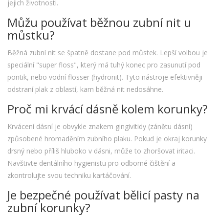
jejich životnosti.
Můžu používat běžnou zubní nit u
můstku?
Běžná zubní nit se špatně dostane pod můstek. Lepší volbou je
speciální "super floss", který má tuhý konec pro zasunutí pod
pontik, nebo vodní flosser (hydronit). Tyto nástroje efektivněji
odstraní plak z oblastí, kam běžná nit nedosáhne.
Proč mi krvácí dásně kolem korunky?
Krvácení dásní je obvykle znakem gingivitidy (zánětu dásní)
způsobené hromaděním zubního plaku. Pokud je okraj korunky
drsný nebo příliš hluboko v dásni, může to zhoršovat iritaci.
Navštivte dentálního hygienistu pro odborné čištění a
zkontrolujte svou techniku kartáčování.
Je bezpečné používat bělicí pasty na
zubní korunky?