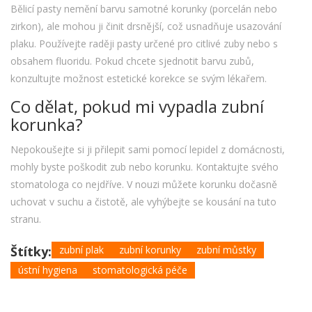
Bělicí pasty nemění barvu samotné korunky (porcelán nebo
zirkon), ale mohou ji činit drsnější, což usnadňuje usazování
plaku. Používejte raději pasty určené pro citlivé zuby nebo s
obsahem fluoridu. Pokud chcete sjednotit barvu zubů,
konzultujte možnost estetické korekce se svým lékařem.
Co dělat, pokud mi vypadla zubní
korunka?
Nepokoušejte si ji přilepit sami pomocí lepidel z domácnosti,
mohly byste poškodit zub nebo korunku. Kontaktujte svého
stomatologa co nejdříve. V nouzi můžete korunku dočasně
uchovat v suchu a čistotě, ale vyhýbejte se kousání na tuto
stranu.
Štítky:
zubní plak
zubní korunky
zubní můstky
ústní hygiena
stomatologická péče