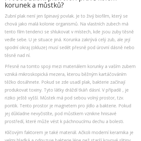
korunek a můstků?
Zubní plak není jen špinavý povlak. Je to živý biofilm, který se
chová jako malá kolonie organismů. Na vlastních zubech má
tento film tendenci se shlukovat v místech, kde jsou zuby těsně
vedle sebe. U
je situace jiná. Korunka zakrývá celý zub, ale její
spodní okraj (okluze) musí sedět přesně pod úrovní dásně nebo
těsně nad ní.
Přesně na tomto spoji mezi materiálem korunky a vaším zubem
vzniká mikroskopická mezera, kterou běžným kartáčováním
těžko dosáhnete. Pokud se zde usadí plak, bakterie začínají
produkovat toxiny. Tyto látky dráždí tkáň dásní. V případě
, je
riziko ještě vyšší. Můstek má pod sebou volný prostor, tzv.
pontik. Tento prostor je magnetem pro jídlo a bakterie. Pokud
jej důkladne nevyčistíte, pod můstkem vznikne hnisavé
prostředí, které může vést k páchnoucímu dechu a bolesti.
Klíčovým faktorem je také materiál. Ačkoli moderní keramika je
velmi hladká a odpuzuje bakterie lépe než starší kovové slitiny,