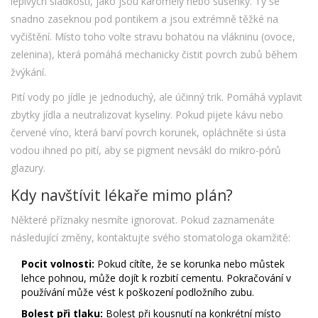
lepivých sladkostí, jako jsou karomely nebo sušenky. Ty se
snadno zaseknou pod pontikem a jsou extrémně těžké na
vyčištění. Místo toho volte stravu bohatou na vlákninu (ovoce,
zelenina), která pomáhá mechanicky čistit povrch zubů během
žvýkání.
Pití vody po jídle je jednoduchý, ale účinný trik. Pomáhá vyplavit
zbytky jídla a neutralizovat kyseliny. Pokud pijete kávu nebo
červené víno, která barví povrch korunek, opláchněte si ústa
vodou ihned po pití, aby se pigment nevsákl do mikro-pórů
glazury.
Kdy navštívit lékaře mimo plán?
Některé příznaky nesmíte ignorovat. Pokud zaznamenáte
následující změny, kontaktujte svého stomatologa okamžitě:
Pocit volnosti:
Pokud cítíte, že se korunka nebo můstek
lehce pohnou, může dojít k rozbití cementu. Pokračování v
používání může vést k poškození podložního zubu.
Bolest při tlaku:
Bolest při kousnutí na konkrétní místo