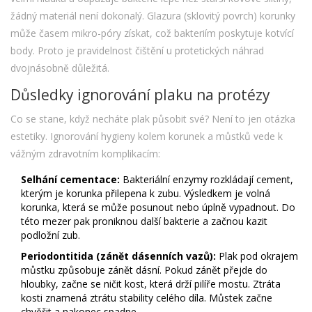
žádný materiál není dokonalý. Glazura (sklovitý povrch) korunky
může časem mikro-póry získat, což bakteriím poskytuje kotvící
body. Proto je pravidelnost čištění u protetických náhrad
dvojnásobně důležitá.
Důsledky ignorování plaku na protézy
Co se stane, když necháte plak působit své? Není to jen otázka
estetiky. Ignorování hygieny kolem korunek a můstků vede k
vážným zdravotním komplikacím:
Selhání cementace:
Bakteriální enzymy rozkládají cement,
kterým je korunka přilepena k zubu. Výsledkem je volná
korunka, která se může posunout nebo úplně vypadnout. Do
této mezer pak proniknou další bakterie a začnou kazit
podložní zub.
Periodontitida (zánět dásenních vazů):
Plak pod okrajem
můstku způsobuje zánět dásní. Pokud zánět přejde do
hloubky, začne se ničit kost, která drží pilíře mostu. Ztráta
kosti znamená ztrátu stability celého díla. Můstek začne
chvěřit a nakonec spadne.