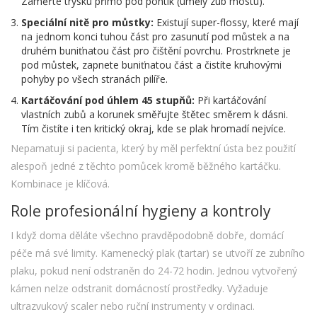
Zaměřte trysku přímo pod pontik (umělý zub mostu).
Speciální nitě pro můstky:
Existují super-flossy, které mají
na jednom konci tuhou část pro zasunutí pod můstek a na
druhém buniťnatou část pro čištění povrchu. Prostrknete je
pod můstek, zapnete buniťnatou část a čistíte kruhovými
pohyby po všech stranách pilíře.
Kartáčování pod úhlem 45 stupňů:
Při kartáčování
vlastních zubů a korunek směřujte štětec směrem k dásni.
Tím čistíte i ten kritický okraj, kde se plak hromadí nejvíce.
Nepamatuji si pacienta, který by měl perfektní ústa bez použití
alespoň jedné z těchto pomůcek kromě běžného kartáčku.
Kombinace je klíčová.
Role profesionální hygieny a kontroly
I když doma děláte všechno pravděpodobně dobře, domácí
péče má své limity. Kamenecký plak (tartar) se utvoří ze zubního
plaku, pokud není odstraněn do 24-72 hodin. Jednou vytvořený
kámen nelze odstranit domácností prostředky. Vyžaduje
ultrazvukový scaler nebo ruční instrumenty v ordinaci.