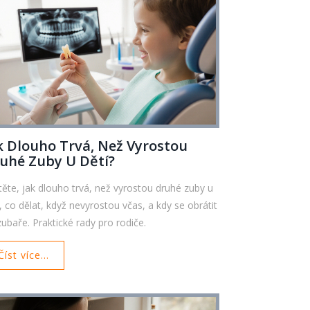
k Dlouho Trvá, Než Vyrostou
uhé Zuby U Dětí?
stěte, jak dlouho trvá, než vyrostou druhé zuby u
í, co dělat, když nevyrostou včas, a kdy se obrátit
zubaře. Praktické rady pro rodiče.
Číst více...