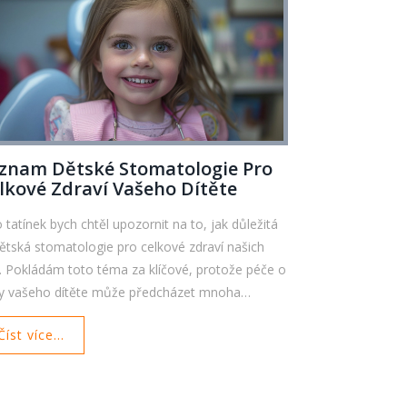
znam Dětské Stomatologie Pro
lkové Zdraví Vašeho Dítěte
o tatínek bych chtěl upozornit na to, jak důležitá
dětská stomatologie pro celkové zdraví našich
í. Pokládám toto téma za klíčové, protože péče o
y vašeho dítěte může předcházet mnoha
avotním problémům. Chci se s vámi podělit o
Číst více...
ímavosti z této oblasti a poukázat na důležitost
sného stomatologického zásahu. Důležité je
é vědět, jakou roli hraje prevence zubních
mocnění. To vše je součástí dětské