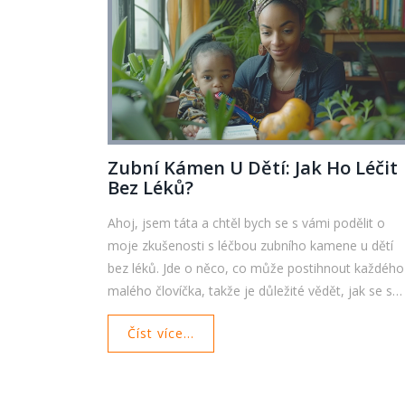
Zubní Kámen U Dětí: Jak Ho Léčit
Bez Léků?
Ahoj, jsem táta a chtěl bych se s vámi podělit o
moje zkušenosti s léčbou zubního kamene u dětí
bez léků. Jde o něco, co může postihnout každého
malého človíčka, takže je důležité vědět, jak se s
ním vypořádat. Chcete poradit, jak předcházet
Číst více...
zubnímu kameni a jak ho léčit přírodními metodam
Tak to jste na správném místě. Sledujte můj blog 
učte se ze zkušeností jiného otce.