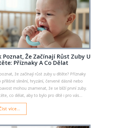
k Poznat, Že Začínají Růst Zuby U
těte: Příznaky A Co Dělat
 poznat, že začínají růst zuby u dítěte? Příznaky
o přílišné slinění, hryzání, červené dásně nebo
pavost mohou znamenat, že se blíží první zuby.
těte, co dělat, aby to bylo pro dítě i pro vás
ze.
Číst více...