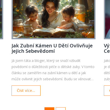
Jak Zubní Kámen U Dětí Ovlivňuje
Vý
Jejich Sebevědomí
Ce
Já jsem táta a bloger, který se snaží vzbudit
Jak
povědomí o důležitosti péče o dětské zuby. V tomto
je 
článku se zaměřím na zubní kámen u dětí a jak
dět
může ovlivnit jejich sebevědomí. Budu se věnovat
zub
příčinám vzniku zubního kamene, jeho vlivu na zdraví
zdr
Číst více...
i?
úst a zdůrazním, proč je důležité tento problém včas
zaj
a
řešit. Společně se podíváme na možné důsledky pro
vča
sebevědomí našich malých, pokud se s tímto
tak
problémem nevyrovnáme včas.
one