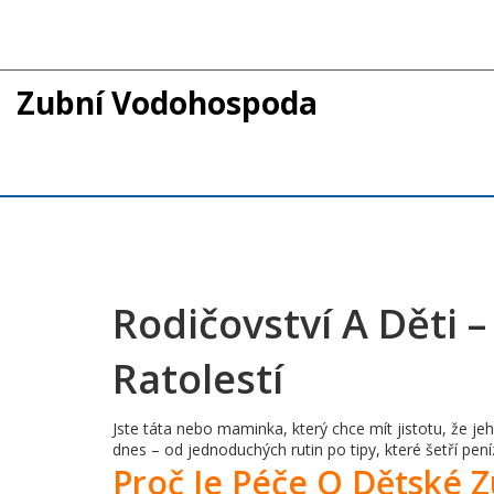
Zubní Vodohospoda
Rodičovství A Děti 
Ratolestí
Jste táta nebo maminka, který chce mít jistotu, že j
dnes – od jednoduchých rutin po tipy, které šetří peníz
Proč Je Péče O Dětské Z