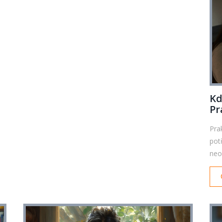
Kd
Pr
Pra
pot
neo