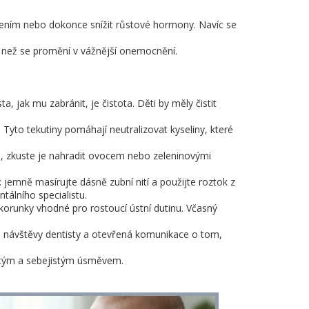
ávením nebo dokonce snížit růstové hormony. Navíc se
e, než se promění v vážnější onemocnění.
 jak mu zabránit, je čistota. Děti by měly čistit
Tyto tekutiny pomáhají neutralizovat kyseliny, které
i, zkuste je nahradit ovocem nebo zeleninovými
emně masírujte dásně zubní nití a použijte roztok z
tálního specialistu.
korunky vhodné pro rostoucí ústní dutinu. Včasný
, návštěvy dentisty a otevřená komunikace o tom,
istým a sebejistým úsměvem.