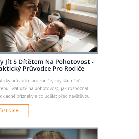
y Jít S Dítětem Na Pohotovost -
aktický Průvodce Pro Rodiče
ktický průvodce pro rodiče, kdy skutečně
řebují vzít dítě na pohotovost, jak rozpoznat
dkladné příznaky a co udělat před návštěvou.
Číst více...