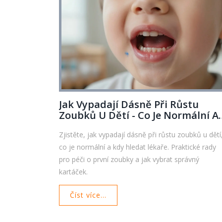
Jak Vypadají Dásně Při Růstu
Zoubků U Dětí - Co Je Normální A
Kdy Se Obrátit Na Lékaře
Zjistěte, jak vypadají dásně při růstu zoubků u dětí
co je normální a kdy hledat lékaře. Praktické rady
pro péči o první zoubky a jak vybrat správný
kartáček.
Číst více...