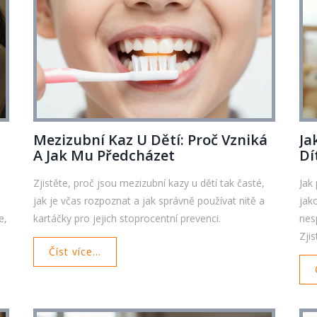
Mezizubní Kaz U Dětí: Proč Vzniká
Ja
A Jak Mu Předcházet
Dí
Zjistěte, proč jsou mezizubní kazy u dětí tak časté,
Jak
jak je včas rozpoznat a jak správně používat nitě a
jak
e,
kartáčky pro jejich stoprocentní prevenci.
nes
Zjis
Číst více...
sná