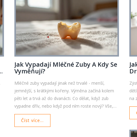
Jak Vypadají Mléčné Zuby A Kdy Se
Ja
Vyměňují?
Dr
,
Mléčné zuby vypadají jinak než trvalé - menší,
Zji
jemnější, s krátkými kořeny. Výměna začíná kolem
dět
pěti let a trvá až do dvanácti. Co dělat, když zub
na 
vypadne dřív, nebo když pod ním roste nový? Vše,
co rodiče potřebují vědět.
Číst více...