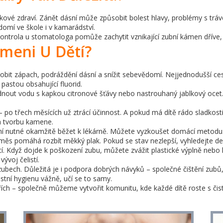
lkové zdraví. Zánět dásní může způsobit bolest hlavy, problémy s tr
omí ve škole i v kamarádství.
á kontrola u stomatologa pomůže zachytit vznikající zubní kámen dřív
ameni U Dětí?
t zápach, podráždění dásní a snížit sebevědomí. Nejjednodušší cesta,
astou obsahující fluorid.
nout vodu s kapkou citronové šťávy nebo nastrouhaný jablkový ocet. 
o třech měsících už ztrácí účinnost. A pokud má dítě rádo sladkost
a tvorbu kamene.
í nutné okamžitě běžet k lékárně. Můžete vyzkoušet domácí metodu: j
o směs pomáhá rozbít měkký plak. Pokud se stav nezlepší, vyhledejte den
. Když dojde k poškození zubu, můžete zvážit plastické výplně nebo 
ývoj čelistí.
bech. Důležitá je i podpora dobrých návyků – společné čištění zubů
ústní hygienu vážně, učí se to samy.
řích – společně můžeme vytvořit komunitu, kde každé dítě roste s č