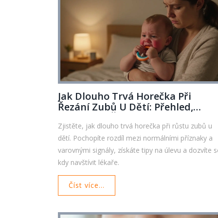
Jak Dlouho Trvá Horečka Při
Řezání Zubů U Dětí: Přehled,
Příznaky A Řešení
Zjistěte, jak dlouho trvá horečka při růstu zubů u
dětí. Pochopíte rozdíl mezi normálními příznaky a
varovnými signály, získáte tipy na úlevu a dozvíte s
kdy navštívit lékaře.
Číst více...