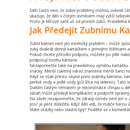
Děti často neví, že zubní problémy mohou ovlivnit ce
ukazuje, že děti s čistým úsměvem mají vyšší sebevěd
Proto je klíčové začít už od prvních zubů. Pravideln
Jak Předejít Zubnímu K
Zubní kámen není jen estetický problém – může způsobi
zuby dvakrát denně kartáčkem s jemnými štětinami a p
Pokud chcete přírodní podporu, můžete po jídle nabíd
podporují tvorbu kamene.
Nezapomeňte také na pravidelnou výměnu kartáčku – p
snacky. Menší cukerný náraz znamená menší šanci n
Když se však přesto objeví první známky kamene, nen
perlivé vody a jedlé sody (půl lžíce na sklenici). Tat
Dalším častým tématem je rekonstrukce chrupu u dětí
zásah může předejít komplikacím a podpořit správný v
Na závěr nezapomeňte, že zdravý úsměv není jen o zu
proč je péče důležitá. Když děti vidí, že rodiče berou 
Máte otázky nebo vlastní tipy? Podělte se v komentá