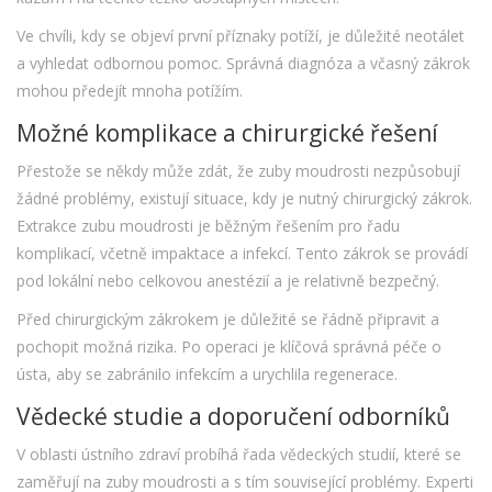
Ve chvíli, kdy se objeví první příznaky potíží, je důležité neotálet
a vyhledat odbornou pomoc. Správná diagnóza a včasný zákrok
mohou předejít mnoha potížím.
Možné komplikace a chirurgické řešení
Přestože se někdy může zdát, že zuby moudrosti nezpůsobují
žádné problémy, existují situace, kdy je nutný chirurgický zákrok.
Extrakce zubu moudrosti je běžným řešením pro řadu
komplikací, včetně impaktace a infekcí. Tento zákrok se provádí
pod lokální nebo celkovou anestézií a je relativně bezpečný.
Před chirurgickým zákrokem je důležité se řádně připravit a
pochopit možná rizika. Po operaci je klíčová správná péče o
ústa, aby se zabránilo infekcím a urychlila regenerace.
Vědecké studie a doporučení odborníků
V oblasti ústního zdraví probíhá řada vědeckých studií, které se
zaměřují na zuby moudrosti a s tím související problémy. Experti