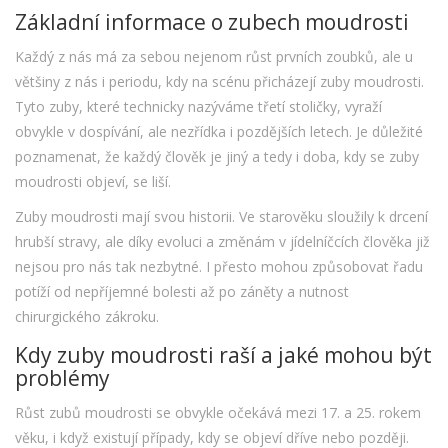
Základní informace o zubech moudrosti
Každý z nás má za sebou nejenom růst prvních zoubků, ale u
většiny z nás i periodu, kdy na scénu přicházejí zuby moudrosti.
Tyto zuby, které technicky nazýváme třetí stoličky, vyraží
obvykle v dospívání, ale nezřídka i pozdějších letech. Je důležité
poznamenat, že každý člověk je jiný a tedy i doba, kdy se zuby
moudrosti objeví, se liší.
Zuby moudrosti mají svou historii. Ve starověku sloužily k drcení
hrubší stravy, ale díky evoluci a změnám v jídelníčcích člověka již
nejsou pro nás tak nezbytné. I přesto mohou způsobovat řadu
potíží od nepříjemné bolesti až po záněty a nutnost
chirurgického zákroku.
Kdy zuby moudrosti raší a jaké mohou být
problémy
Růst zubů moudrosti se obvykle očekává mezi 17. a 25. rokem
věku, i když existují případy, kdy se objeví dříve nebo později.