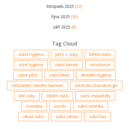
listopadu 2025
(32)
října 2025
(30)
září 2025
(8)
Tag Cloud
zubní hygiena
péče o zuby
bělení zubů
ústní hygiena
zubní kámen
ortodoncie
zubní péče
zubní lékař
dentální hygiena
odstranění zubního kamene
estetická stomatologie
bílé zuby
čištění zubů
zubní implantáty
rovnátka
úsměv
zubní estetika
zdraví zubů
zubní zdraví
zubní kaz