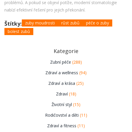
problémů. A pokud se objeví potíže, moderní stomatologie
nabízí efektivní řešení pro jejich překonání.
Štítky:
zuby moudrosti
růst zubů
péče o zuby
bolest zubů
Kategorie
Zubní péče
(288)
Zdraví a wellness
(94)
Zdraví a krása
(25)
Zdraví
(18)
Životní styl
(15)
Rodičovství a děti
(11)
Zdraví a fitness
(11)