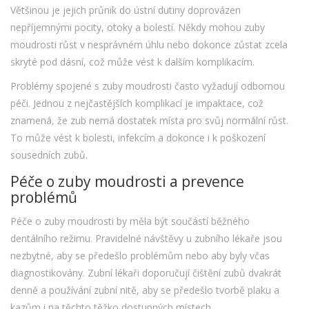
Většinou je jejich průnik do ústní dutiny doprovázen
nepříjemnými pocity, otoky a bolestí. Někdy mohou zuby
moudrosti růst v nesprávném úhlu nebo dokonce zůstat zcela
skryté pod dásní, což může vést k dalším komplikacím.
Problémy spojené s zuby moudrosti často vyžadují odbornou
péči. Jednou z nejčastějších komplikací je impaktace, což
znamená, že zub nemá dostatek místa pro svůj normální růst.
To může vést k bolesti, infekcím a dokonce i k poškození
sousedních zubů.
Péče o zuby moudrosti a prevence
problémů
Péče o zuby moudrosti by měla být součástí běžného
dentálního režimu. Pravidelné návštěvy u zubního lékaře jsou
nezbytné, aby se předešlo problémům nebo aby byly včas
diagnostikovány. Zubní lékaři doporučují čištění zubů dvakrát
denně a používání zubní nitě, aby se předešlo tvorbě plaku a
kazům i na těchto těžko dostupných místech.