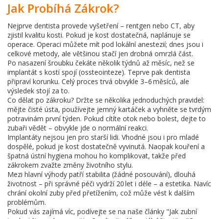
Jak Probíhá Zákrok?
Nejprve dentista provede vyšetření – rentgen nebo CT, aby
zjistil kvalitu kosti. Pokud je kost dostatečná, naplánuje se
operace. Operaci můžete mít pod lokální anestezií; dnes jsou i
celkové metody, ale většinou stačí jen drobná omrzlá část.
Po nasazení šroubku čekáte několik týdnů až měsíc, než se
implantát s kostí spojí (ossteointeze). Teprve pak dentista
připraví korunku. Celý proces trvá obvykle 3–6 měsíců, ale
výsledek stojí za to.
Co dělat po zákroku? Držte se několika jednoduchých pravidel:
mějte čisté ústa, používejte jemný kartáček a vyhněte se tvrdým
potravinám první týden. Pokud cítíte otok nebo bolest, dejte to
zubaři vědět – obvykle jde o normální reakci.
Implantáty nejsou jen pro starší lidi. Vhodné jsou i pro mladé
dospělé, pokud je kost dostatečně vyvinutá. Naopak kouření a
špatná ústní hygiena mohou ho komplikovat, takže před
zákrokem zvažte změny životního stylu.
Mezi hlavní výhody patří stabilita (žádné posouvání), dlouhá
životnost – při správné péči vydrží 20 let i déle – a estetika. Navíc
chrání okolní zuby před přetížením, což může vést k dalším
problémům.
Pokud vás zajímá víc, podívejte se na naše články "Jak zubní