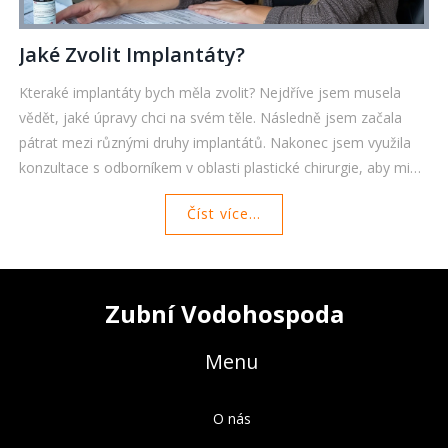
Jaké Zvolit Implantáty?
Kteraké implantáty bych měla zvolit? Nejdříve jsem musela
vědět, jaké úpravy chci na svém těle. Následně jsem začala
pátrat mezi různými druhy implantátů. Nakonec jsem využila
konzultace s odborníkem v oblasti plastické chirurgie, aby mi
pomohl vybrat ten správný. Toto je téma, které budu v tomto
Číst více...
článku podrobně rozebírat.
Zubní Vodohospoda
Menu
O nás