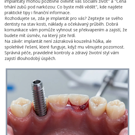
implantáty mohou pozitivně ovlivnit váš sociální život" a "Cena
trhání zubů pod narkózou: Co byste měli vědět", kde najdete
praktické tipy i finanční informace.
Rozhodujete se, zda je implantát pro vás? Zeptejte se svého
dentisty na stav kosti, náklady a očekávaný průběh. Dobrá
komunikace vám pomůže vyhnout se překvapením a zajistí, že
budete mít úsměv, na který jste hrdí.
Na závěr: implantát není zázraková kouzelná hůlka, ale
spolehlivé řešení, které funguje, když mu věnujete pozornost.
Správná péče, pravidelné kontroly a zdravý životní styl vám
zajistí dlouhodobý úspěch.