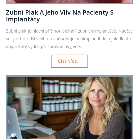
Zubní Plak A Jeho Vliv Na Pacienty S
Implantáty
Zubní plak je hlavní příčinou selhání zubních implantátů. Naučte
se, jak ho odstranit, co způsobuje periimplantitidu a jak dlouho
implantáty vydrží při správné hygieně.
Číst více...