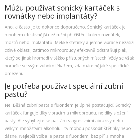
Můžu používat sonický kartáček s
rovnátky nebo implantáty?
Ano, a často je to dokonce doporučeno. Sonický kartáček je
mnohem efektivnější než ruční při čištění kolem rovnátek,
mostů nebo implantátů. Měkké štětinky a jemné vibrace nezatíží
citlivé oblasti, zatímco mikroproudy efektivně odstraňují plak,
který se jinak hromadí v těžko přístupných místech. Vždy se však
poraďte se svým zubním lékařem, zda máte nějaké specifické
omezení.
Je potřeba používat speciální zubní
pastu?
Ne. Běžná zubní pasta s fluoridem je úplně postačující. Sonický
kartáček funguje díky vibracím a mikroproudu, ne díky složení
pasty. Ale vyhýbejte se pastám s agresivními abrazivy nebo
velkým množstvím alkoholu - ty mohou poškodit štětinky nebo
dásně. Nejlepší volba je pasta s fluoridem, bez příliš mnoha