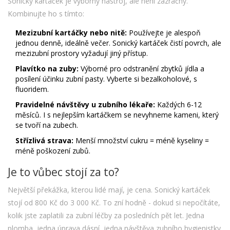
Sonický kartáček je výborný nástroj, ale není zázračný.
Kombinujte ho s tímto:
Mezizubní kartáčky nebo nitě:
Používejte je alespoň
jednou denně, ideálně večer. Sonický kartáček čistí povrch, ale
mezizubní prostory vyžadují jiný přístup.
Plavítko na zuby:
Výborné pro odstranění zbytků jídla a
posílení účinku zubní pasty. Vyberte si bezalkoholové, s
fluoridem.
Pravidelné návštěvy u zubního lékaře:
Každých 6-12
měsíců. I s nejlepším kartáčkem se nevyhneme kameni, který
se tvoří na zubech.
Střízlivá strava:
Menší množství cukru = méně kyseliny =
méně poškození zubů.
Je to vůbec stojí za to?
Největší překážka, kterou lidé mají, je cena. Sonický kartáček
stojí od 800 Kč do 3 000 Kč. To zní hodně - dokud si nepočítáte,
kolik jste zaplatili za zubní léčby za posledních pět let. Jedna
plomba, jedna úprava dásní, jedna návštěva zubního hygienistky