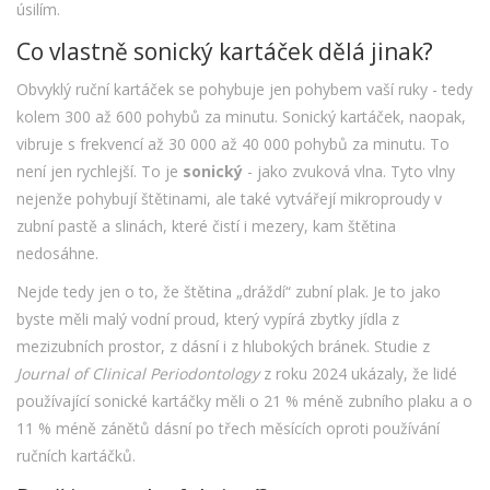
úsilím.
Co vlastně sonický kartáček dělá jinak?
Obvyklý ruční kartáček se pohybuje jen pohybem vaší ruky - tedy
kolem 300 až 600 pohybů za minutu. Sonický kartáček, naopak,
vibruje s frekvencí až 30 000 až 40 000 pohybů za minutu. To
není jen rychlejší. To je
sonický
- jako zvuková vlna. Tyto vlny
nejenže pohybují štětinami, ale také vytvářejí mikroproudy v
zubní pastě a slinách, které čistí i mezery, kam štětina
nedosáhne.
Nejde tedy jen o to, že štětina „dráždí“ zubní plak. Je to jako
byste měli malý vodní proud, který vypírá zbytky jídla z
mezizubních prostor, z dásní i z hlubokých bránek. Studie z
Journal of Clinical Periodontology
z roku 2024 ukázaly, že lidé
používající sonické kartáčky měli o 21 % méně zubního plaku a o
11 % méně zánětů dásní po třech měsících oproti používání
ručních kartáčků.