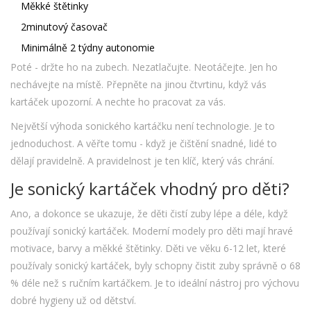
Měkké štětinky
2minutový časovač
Minimálně 2 týdny autonomie
Poté - držte ho na zubech. Nezatlačujte. Neotáčejte. Jen ho
nechávejte na místě. Přepněte na jinou čtvrtinu, když vás
kartáček upozorní. A nechte ho pracovat za vás.
Největší výhoda sonického kartáčku není technologie. Je to
jednoduchost. A věřte tomu - když je čištění snadné, lidé to
dělají pravidelně. A pravidelnost je ten klíč, který vás chrání.
Je sonický kartáček vhodný pro děti?
Ano, a dokonce se ukazuje, že děti čistí zuby lépe a déle, když
používají sonický kartáček. Moderní modely pro děti mají hravé
motivace, barvy a měkké štětinky. Děti ve věku 6-12 let, které
používaly sonický kartáček, byly schopny čistit zuby správně o 68
% déle než s ručním kartáčkem. Je to ideální nástroj pro výchovu
dobré hygieny už od dětství.