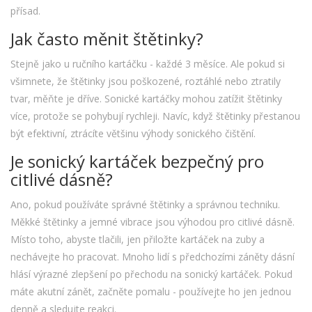
přísad.
Jak často měnit štětinky?
Stejně jako u ručního kartáčku - každé 3 měsíce. Ale pokud si
všimnete, že štětinky jsou poškozené, roztáhlé nebo ztratily
tvar, měňte je dříve. Sonické kartáčky mohou zatížit štětinky
více, protože se pohybují rychleji. Navíc, když štětinky přestanou
být efektivní, ztrácíte většinu výhody sonického čištění.
Je sonický kartáček bezpečný pro
citlivé dásně?
Ano, pokud používáte správné štětinky a správnou techniku.
Měkké štětinky a jemné vibrace jsou výhodou pro citlivé dásně.
Místo toho, abyste tlačili, jen přiložte kartáček na zuby a
nechávejte ho pracovat. Mnoho lidí s předchozími záněty dásní
hlásí výrazné zlepšení po přechodu na sonický kartáček. Pokud
máte akutní zánět, začněte pomalu - používejte ho jen jednou
denně a sledujte reakci.