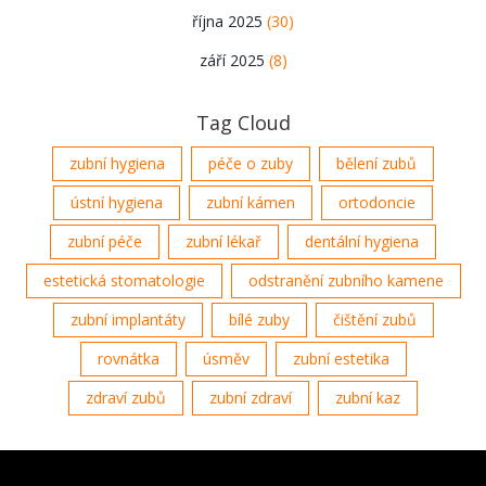
října 2025
(30)
září 2025
(8)
Tag Cloud
zubní hygiena
péče o zuby
bělení zubů
ústní hygiena
zubní kámen
ortodoncie
zubní péče
zubní lékař
dentální hygiena
estetická stomatologie
odstranění zubního kamene
zubní implantáty
bílé zuby
čištění zubů
rovnátka
úsměv
zubní estetika
zdraví zubů
zubní zdraví
zubní kaz