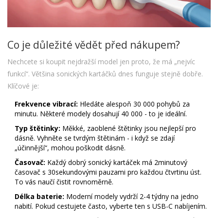
Co je důležité vědět před nákupem?
Nechcete si koupit nejdražší model jen proto, že má „nejvíc
funkcí“. Většina sonických kartáčků dnes funguje stejně dobře.
Klíčové je:
Frekvence vibrací:
Hledáte alespoň 30 000 pohybů za
minutu. Některé modely dosahují 40 000 - to je ideální.
Typ štětinky:
Měkké, zaoblené štětinky jsou nejlepší pro
dásně. Vyhněte se tvrdým štětinám - i když se zdají
„účinnější“, mohou poškodit dásně.
Časovač:
Každý dobrý sonický kartáček má 2minutový
časovač s 30sekundovými pauzami pro každou čtvrtinu úst.
To vás naučí čistit rovnoměrně.
Délka baterie:
Moderní modely vydrží 2-4 týdny na jedno
nabití. Pokud cestujete často, vyberte ten s USB-C nabíjením.