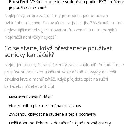
Prostředí:
Většina modelů je vodotěsná podle IPX7 - můžete
je používat i ve vaně.
Nejlepší výběr pro začátečníky je model s jednoduchým
ovládáním a jasným časovačem. Nejste si jistí? Vyzkoušejte ten
nejlevnější model s garantovanou frekvencí 30 000+ pohybů.
Nejdražší není vždy nejlepší.
Co se stane, když přestanete používat
sonický kartáček?
Nejde jen o tom, že se vaše zuby zase „zabloudí“. Pokud jste se
přizpůsobili sonickému čištění, vaše dásně se zvykly na lepší
cirkulaci krve a menší zátěž. Když přejdete zpět na ruční
kartáček, můžete začít cítit:
Navrácení zánětů dásní
Více zubního plaku, zejména mezi zuby
Zvýšenou citlivost na studené a teplé potraviny
Delší dobu potřebnou k dosažení stejné úrovně čistoty