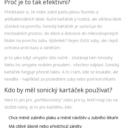
Proč je to tak efektivní?
Představte si, že máte zubní pastu plnou fluoridu a
antibakteriálních látek. Ruční kartáček ji roztírá, ale většina látek
zůstává na povrchu. Sonický kartáček je
vytlačuje
do
mezizubních prostor, do dásní a dokonce do mikroskopických
hlubin na povrchu zubu. Výsledek? Nejen čistší zuby, ale i lepší
ochrana proti kazu a zánětům.
Je to jako když umyjete sklo ručně - zůstávají tam šmouhy.
Nebo ho umyjete vodním proudem - všechno odplaví. Sonický
kartáček funguje přesně takto. A to i tam, kde se koukáte, ale
nevidíte - například za posledními zuby nebo pod koroňkami.
Kdo by měl sonický kartáček používat?
Není to jen pro „perfekcionisty“ nebo pro ty, kteří mají čas na
složité rutiny. Je to pro každého, kdo:
Chce méně zubního plaku a méně návštěv u zubního lékaře
Má citlivé dásně nebo předchozí záněty