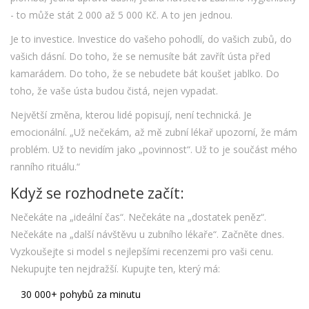
- to může stát 2 000 až 5 000 Kč. A to jen jednou.
Je to investice. Investice do vašeho pohodlí, do vašich zubů, do
vašich dásní. Do toho, že se nemusíte bát zavřít ústa před
kamarádem. Do toho, že se nebudete bát koušet jablko. Do
toho, že vaše ústa budou čistá, nejen vypadat.
Největší změna, kterou lidé popisují, není technická. Je
emocionální. „Už nečekám, až mě zubní lékař upozorní, že mám
problém. Už to nevidím jako „povinnost“. Už to je součást mého
ranního rituálu.“
Když se rozhodnete začít:
Nečekáte na „ideální čas“. Nečekáte na „dostatek peněz“.
Nečekáte na „další návštěvu u zubního lékaře“. Začněte dnes.
Vyzkoušejte si model s nejlepšími recenzemi pro vaši cenu.
Nekupujte ten nejdražší. Kupujte ten, který má:
30 000+ pohybů za minutu