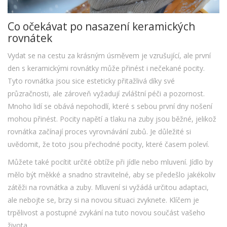
Co očekávat po nasazení keramických
rovnátek
Vydat se na cestu za krásným úsměvem je vzrušující, ale první
den s keramickými rovnátky může přinést i nečekané pocity.
Tyto rovnátka jsou sice esteticky přitažlivá díky své
průzračnosti, ale zároveň vyžadují zvláštní péči a pozornost.
Mnoho lidí se obává nepohodlí, které s sebou první dny nošení
mohou přinést. Pocity napětí a tlaku na zuby jsou běžné, jelikož
rovnátka začínají proces vyrovnávání zubů. Je důležité si
uvědomit, že toto jsou přechodné pocity, které časem poleví.
Můžete také pocítit určité obtíže při jídle nebo mluvení. Jídlo by
mělo být měkké a snadno stravitelné, aby se předešlo jakékoliv
zátěži na rovnátka a zuby. Mluvení si vyžádá určitou adaptaci,
ale nebojte se, brzy si na novou situaci zvyknete. Klíčem je
trpělivost a postupné zvykání na tuto novou součást vašeho
života.