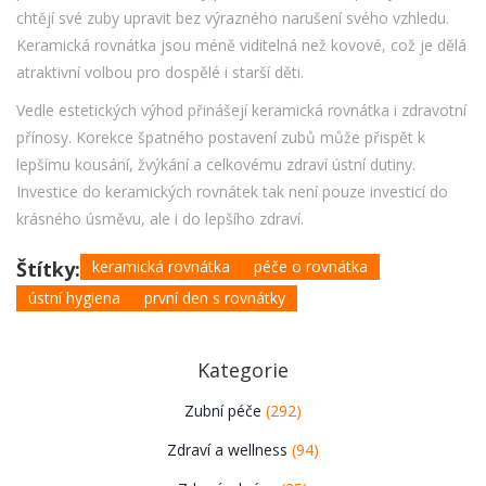
chtějí své zuby upravit bez výrazného narušení svého vzhledu.
Keramická rovnátka jsou méně viditelná než kovové, což je dělá
atraktivní volbou pro dospělé i starší děti.
Vedle estetických výhod přinášejí keramická rovnátka i zdravotní
přínosy. Korekce špatného postavení zubů může přispět k
lepšímu kousání, žvýkání a celkovému zdraví ústní dutiny.
Investice do keramických rovnátek tak není pouze investicí do
krásného úsměvu, ale i do lepšího zdraví.
Štítky:
keramická rovnátka
péče o rovnátka
ústní hygiena
první den s rovnátky
Kategorie
Zubní péče
(292)
Zdraví a wellness
(94)