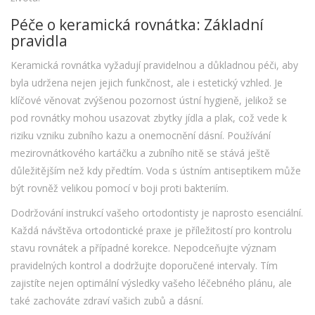
Péče o keramická rovnátka: Základní
pravidla
Keramická rovnátka vyžadují pravidelnou a důkladnou péči, aby
byla udržena nejen jejich funkčnost, ale i estetický vzhled. Je
klíčové věnovat zvýšenou pozornost ústní hygieně, jelikož se
pod rovnátky mohou usazovat zbytky jídla a plak, což vede k
riziku vzniku zubního kazu a onemocnění dásní. Používání
mezirovnátkového kartáčku a zubního nitě se stává ještě
důležitějším než kdy předtím. Voda s ústním antiseptikem může
být rovněž velikou pomocí v boji proti bakteriím.
Dodržování instrukcí vašeho ortodontisty je naprosto esenciální.
Každá návštěva ortodontické praxe je příležitostí pro kontrolu
stavu rovnátek a případné korekce. Nepodceňujte význam
pravidelných kontrol a dodržujte doporučené intervaly. Tím
zajistíte nejen optimální výsledky vašeho léčebného plánu, ale
také zachováte zdraví vašich zubů a dásní.