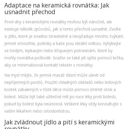
Adaptace na keramická rovnátka: Jak
usnadnit přechod
První dny s keramickými rovnátky mohou být náročné, ale
existuje několik způsobů, jak si tento přechod usnadnit. Zvolte
si jídlo, které je snadno stravitelné a nevyžaduje mnoho žvýkání.
Jemné smoothie, polévky a kaše jsou ideální volbou. Vyhýbejte
se tvrdým, lepkavým nebo křupavým potravinám, které by
mohly rovnátka poškodit. Snažte se také pít spíše pomocí brčka,
aby se minimalizoval kontakt tekutin s rovnátky.
Na mysl mějte, že jemná masáž dásní může ulevit od
nepříjemných pocitů. Použití chladných obkladů nebo ledových
kostek zabalených v čisté látce může pomoci zmírnit otok a
bolest. Může být také užitečné mít po ruce léky proti bolesti,
pokud by bolest byla neúnosná. Veškeré léky vždy konzultujte s
vaším lékařem nebo ortodontistou.
Jak zvládnout jídlo a pití s keramickými
rovnátky