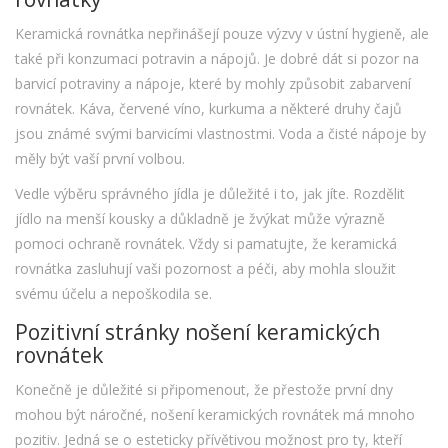
Keramická rovnátka nepřinášejí pouze výzvy v ústní hygieně, ale
také při konzumaci potravin a nápojů. Je dobré dát si pozor na
barvicí potraviny a nápoje, které by mohly způsobit zabarvení
rovnátek. Káva, červené víno, kurkuma a některé druhy čajů
jsou známé svými barvicími vlastnostmi. Voda a čisté nápoje by
měly být vaší první volbou.
Vedle výběru správného jídla je důležité i to, jak jíte. Rozdělit
jídlo na menší kousky a důkladně je žvýkat může výrazně
pomoci ochraně rovnátek. Vždy si pamatujte, že keramická
rovnátka zasluhují vaši pozornost a péči, aby mohla sloužit
svému účelu a nepoškodila se.
Pozitivní stránky nošení keramických
rovnátek
Konečně je důležité si připomenout, že přestože první dny
mohou být náročné, nošení keramických rovnátek má mnoho
pozitiv. Jedná se o esteticky přívětivou možnost pro ty, kteří