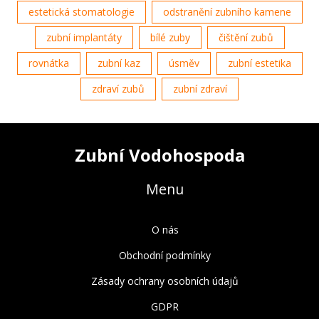
estetická stomatologie
odstranění zubního kamene
zubní implantáty
bílé zuby
čištění zubů
rovnátka
zubní kaz
úsměv
zubní estetika
zdraví zubů
zubní zdraví
Zubní Vodohospoda
Menu
O nás
Obchodní podmínky
Zásady ochrany osobních údajů
GDPR