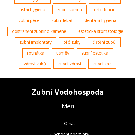
ústní hygiena
zubní kámen
ortodoncie
zubní péče
zubní lékař
dentální hygiena
odstranění zubního kamene
estetická stomatologie
zubní implantáty
bílé zuby
čištění zubů
rovnátka
úsměv
zubní estetika
zdraví zubů
zubní zdraví
zubní kaz
Zubní Vodohospoda
Menu
O nás
Obchodní podmínky