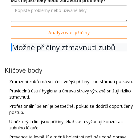
Máš nějaké léky nebo zdravotní problémy?
Analyzovat příčiny
Možné příčiny ztmavnutí zubů
Klíčové body
Zmrazení zubů má vnitřní i vnější příčiny - od stárnutí po kávu.
Pravidelná ústní hygiena a úprava stravy výrazně snižují riziko
ztmavnutí.
Profesionální bělení je bezpečné, pokud se dodrží doporučený
postup.
U některých lidí jsou příčiny lékařské a vyžadují konzultaci
zubního lékaře.
Prevence je levnější a méně bolestivá než následná oprava.