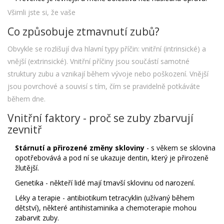
Všimli jste si, že vaše
Co způsobuje ztmavnutí zubů?
Obvykle se rozlišují dva hlavní typy příčin: vnitřní (intrinsické) a
vnější (extrinsické). Vnitřní příčiny jsou součástí samotné
struktury zubu a vznikají během vývoje nebo poškození. Vnější
jsou povrchové a souvisí s tím, čím se pravidelně potkáváte
během dne.
Vnitřní faktory - proč se zuby zbarvují
zevnitř
Stárnutí a přirozené změny skloviny
- s věkem se sklovina
opotřebovává a pod ní se ukazuje dentin, který je přirozeně
žlutější.
Genetika - někteří lidé mají tmavší sklovinu od narození.
Léky a terapie - antibiotikum tetracyklin (užívaný během
dětství), některé antihistaminika a chemoterapie mohou
zabarvit zuby.