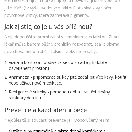
kteří konzumují jen horké nápoje a nevyužívají ústní vodu po
jídle. Každý z výše uvedených faktorů přispívá k vytvoření
povrchové vrstvy, která zachytává pigmenty.
Jak zjistit, co je u vás příčinou?
Nejjednodušší je promluvit si s dentálním specialistou. Zubní
lékař může během běžné prohlídky rozpoznat, zda je skvrna
povrchová nebo hlubší. Dalšími kroky mohou být:
Vizuální kontrola - podívejte se do zrcadla při dobře
osvětleném prostoru.
Anamnéza - připomeňte si, kdy jste začali pít více kávy, kouřit
nebo užívat nové medikace.
Rentgenové snímky - pomohou odhalit vnitřní změny
struktury dentinu.
Prevence a každodenní péče
Nejdůležitější součástí prevence je
. Doporučený režim:
Čistěte zuby minimálně dvakrát denně kartáčkem s
.