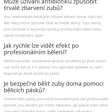
Může užívání antibiotiku způsobit
trvalé zbarvení zubů?
Ano, antibiotikum tetracyklin užívané během vývoje zubů (do
8let věku) může způsobit šedé až hnědé skvrny. Tyto skvrny
jsou intrinické a nejčastěji vyžadují profesionální bělení nebo
zakrytí kompozitní výplní.
Jak rychle lze vidět efekt po
profesionálním bělení?
Většina pacientů zaznamená výrazné zesvětlení po první sezení,
což může být až 3-5 odstínů. Pro optimální výsledek se často
doporučuje druhé sezení po týdnu.
Je bezpečné bělit zuby doma pomocí
bělicích pásků?
Domácí bělicí pásky jsou méně koncentrované než profesionální
peroxid. Jsou vhodné pro mírné zabarvení, ale pokud máte citlivé
zuby nebo hluboké skvrny, raději vyhledejte odborníka.