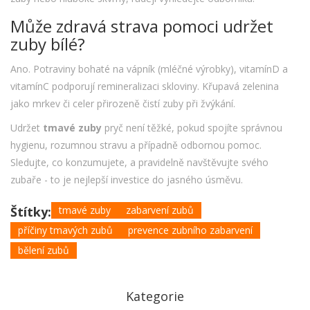
Může zdravá strava pomoci udržet
zuby bílé?
Ano. Potraviny bohaté na vápník (mléčné výrobky), vitamínD a
vitamínC podporují remineralizaci skloviny. Křupavá zelenina
jako mrkev či celer přirozeně čistí zuby při žvýkání.
Udržet
tmavé zuby
pryč není těžké, pokud spojíte správnou
hygienu, rozumnou stravu a případně odbornou pomoc.
Sledujte, co konzumujete, a pravidelně navštěvujte svého
zubaře - to je nejlepší investice do jasného úsměvu.
Štítky:
tmavé zuby
zabarvení zubů
příčiny tmavých zubů
prevence zubního zabarvení
bělení zubů
Kategorie