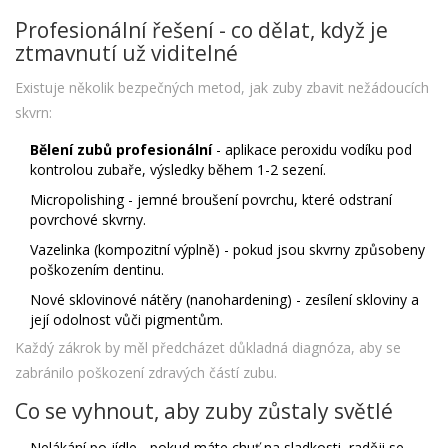
Profesionální řešení - co dělat, když je
ztmavnutí už viditelné
Existuje několik bezpečných metod, jak zuby zbavit nežádoucích
skvrn:
Bělení zubů profesionální
- aplikace peroxidu vodíku pod
kontrolou zubaře, výsledky během 1-2 sezení.
Micropolishing - jemné broušení povrchu, které odstraní
povrchové skvrny.
Vazelinka (kompozitní výplně) - pokud jsou skvrny způsobeny
poškozením dentinu.
Nové sklovinové nátěry (nanohardening) - zesílení skloviny a
její odolnost vůči pigmentům.
Každý zákrok by měl předcházet důkladná diagnóza, aby se
zabránilo poškození zdravých částí zubu.
Co se vyhnout, aby zuby zůstaly světlé
Nelákání po jídle - pokud máte chuť na sladkosti, raději se