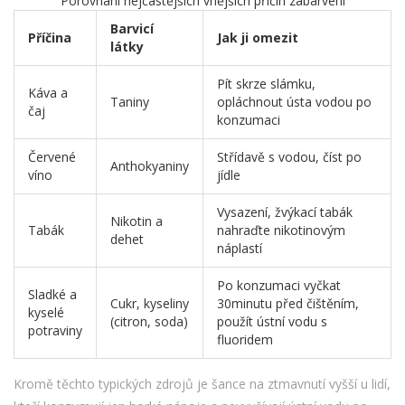
Porovnání nejčastějších vnějších příčin zabarvení
Barvicí
Příčina
Jak ji omezit
látky
Pít skrze slámku,
Káva a
Taniny
opláchnout ústa vodou po
čaj
konzumaci
Červené
Střídavě s vodou, číst po
Anthokyaniny
víno
jídle
Vysazení, žvýkací tabák
Nikotin a
Tabák
nahraďte nikotinovým
dehet
náplastí
Po konzumaci vyčkat
Sladké a
Cukr, kyseliny
30minutu před čištěním,
kyselé
(citron, soda)
použít ústní vodu s
potraviny
fluoridem
Kromě těchto typických zdrojů je šance na ztmavnutí vyšší u lidí,