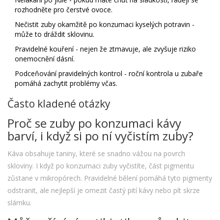
rozhodněte pro čerstvé ovoce.
Nečistit zuby okamžitě po konzumaci kyselých potravin -
může to dráždit sklovinu.
Pravidelné kouření - nejen že ztmavuje, ale zvyšuje riziko
onemocnění dásní.
Podceňování pravidelných kontrol - roční kontrola u zubaře
pomáhá zachytit problémy včas.
Často kladené otázky
Proč se zuby po konzumaci kávy
barví, i když si po ní vyčistím zuby?
Káva obsahuje taniny, které se snadno vážou na povrch
skloviny. I když po konzumaci zuby vyčistíte, část pigmentu
zůstane v mikropórech. Pravidelné bělení pomáhá tyto pigmenty
odstranit, ale nejlepší je omezit častý pití kávy nebo pít skrze
slámku.