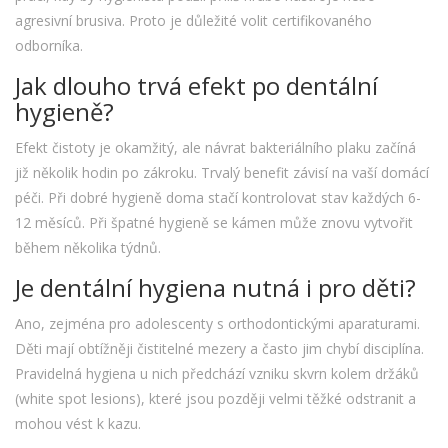
agresivní brusiva. Proto je důležité volit certifikovaného
odborníka.
Jak dlouho trvá efekt po dentální
hygieně?
Efekt čistoty je okamžitý, ale návrat bakteriálního plaku začíná
již několik hodin po zákroku. Trvalý benefit závisí na vaší domácí
péči. Při dobré hygieně doma stačí kontrolovat stav každých 6-
12 měsíců. Při špatné hygieně se kámen může znovu vytvořit
během několika týdnů.
Je dentální hygiena nutná i pro děti?
Ano, zejména pro adolescenty s orthodontickými aparaturami.
Děti mají obtížněji čistitelné mezery a často jim chybí disciplína.
Pravidelná hygiena u nich předchází vzniku skvrn kolem držáků
(white spot lesions), které jsou později velmi těžké odstranit a
mohou vést k kazu.