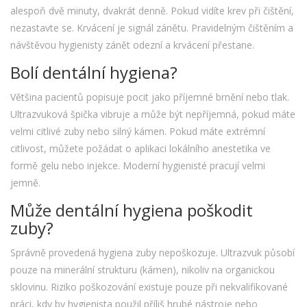
alespoň dvě minuty, dvakrát denně. Pokud vidíte krev při čištění,
nezastavte se. Krvácení je signál zánětu. Pravidelným čištěním a
návštěvou hygienisty zánět odezní a krvácení přestane.
Bolí dentální hygiena?
Většina pacientů popisuje pocit jako příjemné brnění nebo tlak.
Ultrazvuková špička vibruje a může být nepříjemná, pokud máte
velmi citlivé zuby nebo silný kámen. Pokud máte extrémní
citlivost, můžete požádat o aplikaci lokálního anestetika ve
formě gelu nebo injekce. Moderní hygienisté pracují velmi
jemně.
Může dentální hygiena poškodit
zuby?
Správně provedená hygiena zuby nepoškozuje. Ultrazvuk působí
pouze na minerální strukturu (kámen), nikoliv na organickou
sklovinu. Riziko poškozování existuje pouze při nekvalifikované
práci, kdy by hygienista použil příliš hrubé nástroje nebo