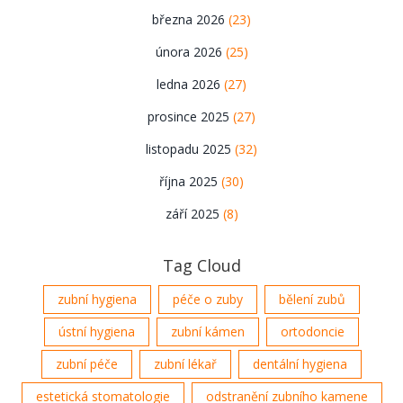
března 2026
(23)
února 2026
(25)
ledna 2026
(27)
prosince 2025
(27)
listopadu 2025
(32)
října 2025
(30)
září 2025
(8)
Tag Cloud
zubní hygiena
péče o zuby
bělení zubů
ústní hygiena
zubní kámen
ortodoncie
zubní péče
zubní lékař
dentální hygiena
estetická stomatologie
odstranění zubního kamene