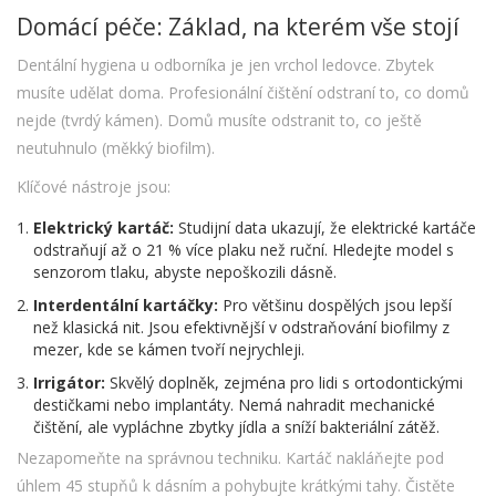
Domácí péče: Základ, na kterém vše stojí
Dentální hygiena u odborníka je jen vrchol ledovce. Zbytek
musíte udělat doma. Profesionální čištění odstraní to, co domů
nejde (tvrdý kámen). Domů musíte odstranit to, co ještě
neutuhnulo (měkký biofilm).
Klíčové nástroje jsou:
Elektrický kartáč:
Studijní data ukazují, že elektrické kartáče
odstraňují až o 21 % více plaku než ruční. Hledejte model s
senzorom tlaku, abyste nepoškozili dásně.
Interdentální kartáčky:
Pro většinu dospělých jsou lepší
než klasická nit. Jsou efektivnější v odstraňování biofilmy z
mezer, kde se kámen tvoří nejrychleji.
Irrigátor:
Skvělý doplněk, zejména pro lidi s ortodontickými
destičkami nebo implantáty. Nemá nahradit mechanické
čištění, ale vypláchne zbytky jídla a sníží bakteriální zátěž.
Nezapomeňte na správnou techniku. Kartáč nakláňejte pod
úhlem 45 stupňů k dásním a pohybujte krátkými tahy. Čistěte