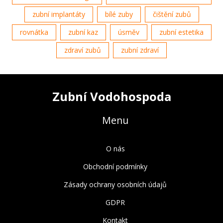
zubní implantáty
bílé zuby
čištění zubů
rovnátka
zubní kaz
úsměv
zubní estetika
zdraví zubů
zubní zdraví
Zubní Vodohospoda
Menu
O nás
Obchodní podmínky
Zásady ochrany osobních údajů
GDPR
Kontakt