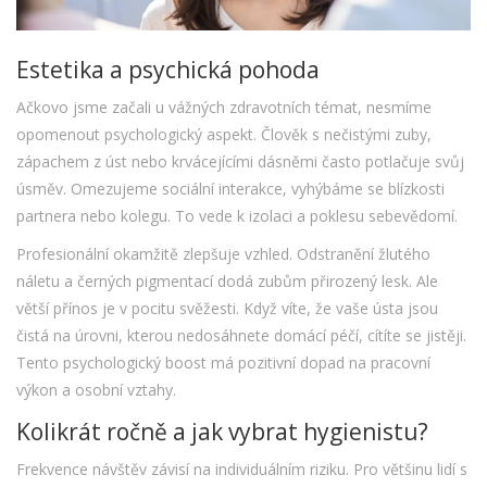
Estetika a psychická pohoda
Ačkovo jsme začali u vážných zdravotních témat, nesmíme
opomenout psychologický aspekt. Člověk s nečistými zuby,
zápachem z úst nebo krvácejícími dásněmi často potlačuje svůj
úsměv. Omezujeme sociální interakce, vyhýbáme se blízkosti
partnera nebo kolegu. To vede k izolaci a poklesu sebevědomí.
Profesionální
okamžitě zlepšuje vzhled. Odstranění žlutého
náletu a černých pigmentací dodá zubům přirozený lesk. Ale
větší přínos je v pocitu svěžesti. Když víte, že vaše ústa jsou
čistá na úrovni, kterou nedosáhnete domácí péčí, cítíte se jistěji.
Tento psychologický boost má pozitivní dopad na pracovní
výkon a osobní vztahy.
Kolikrát ročně a jak vybrat hygienistu?
Frekvence návštěv závisí na individuálním riziku. Pro většinu lidí s