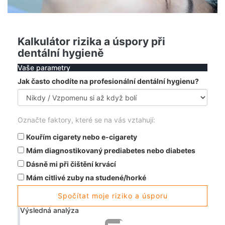
Kalkulátor rizika a úspory při
dentální hygieně
Vaše parametry
Jak často chodíte na profesionální dentální hygienu?
Označte faktory, které se na vás vztahují:
Kouřím cigarety nebo e-cigarety
Mám diagnostikovaný prediabetes nebo diabetes
Dásně mi při čištění krvácí
Mám citlivé zuby na studené/horké
Spočítat moje riziko a úsporu
Výsledná analýza