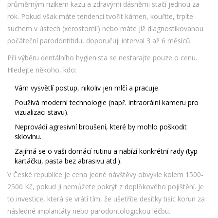
průměrným rizikem kazu a zdravými dásněmi stačí jednou za
rok. Pokud však máte tendenci tvořit kámen, kouříte, trpíte
suchem v ústech (xerostomií) nebo máte již diagnostikovanou
počáteční parodontitidu, doporučuji interval 3 až 6 měsíců.
Při výběru dentálního hygienista se nestarajte pouze o cenu.
Hledejte někoho, kdo:
Vám vysvětlí postup, nikoliv jen mlčí a pracuje.
Používá moderní technologie (např. intraorální kameru pro
vizualizaci stavu).
Neprovádí agresivní broušení, které by mohlo poškodit
sklovinu.
Zajímá se o vaši domácí rutinu a nabízí konkrétní rady (typ
kartáčku, pasta bez abrasivu atd.).
V České republice je cena jedné návštěvy obvykle kolem 1500-
2500 Kč, pokud ji nemůžete pokrýt z doplňkového pojištění. Je
to investice, která se vrátí tím, že ušetříte desítky tisíc korun za
následné implantáty nebo parodontologickou léčbu.