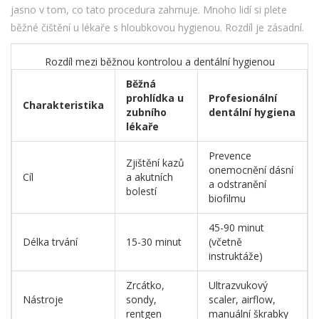
jasno v tom, co tato procedura zahrnuje. Mnoho lidí si plete
běžné čištění u lékaře s hloubkovou hygienou. Rozdíl je zásadní.
Rozdíl mezi běžnou kontrolou a dentální hygienou
Běžná
prohlídka u
Profesionální
Charakteristika
zubního
dentální hygiena
lékaře
Prevence
Zjištění kazů
onemocnění dásní
Cíl
a akutních
a odstranění
bolestí
biofilmu
45-90 minut
Délka trvání
15-30 minut
(včetně
instruktáže)
Zrcátko,
Ultrazvukový
Nástroje
sondy,
scaler, airflow,
rentgen
manuální škrabky