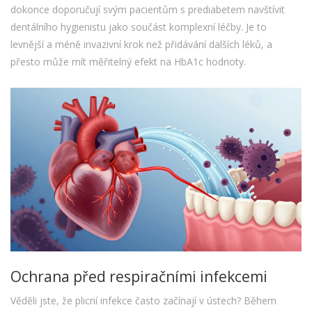
dokonce doporučují svým pacientům s prediabetem navštívit
dentálního hygienistu jako součást komplexní léčby. Je to
levnější a méně invazivní krok než přidávání dalších léků, a
přesto může mít měřitelný efekt na HbA1c hodnoty.
Ochrana před respiračními infekcemi
Věděli jste, že plicní infekce často začínají v ústech? Během