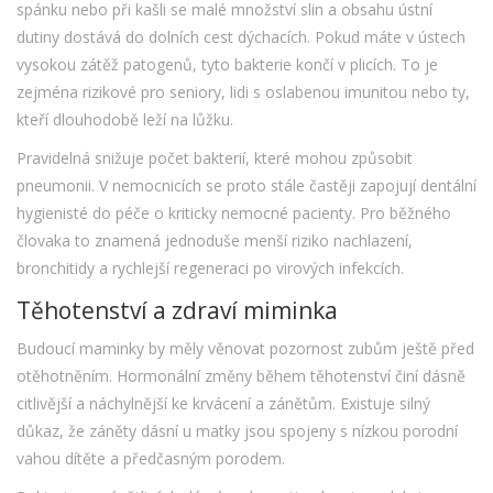
spánku nebo při kašli se malé množství slin a obsahu ústní
dutiny dostává do dolních cest dýchacích. Pokud máte v ústech
vysokou zátěž patogenů, tyto bakterie končí v plicích. To je
zejména rizikové pro seniory, lidi s oslabenou imunitou nebo ty,
kteří dlouhodobě leží na lůžku.
Pravidelná
snižuje počet bakterií, které mohou způsobit
pneumonii. V nemocnicích se proto stále častěji zapojují dentální
hygienisté do péče o kriticky nemocné pacienty. Pro běžného
človaka to znamená jednoduše menší riziko nachlazení,
bronchitidy a rychlejší regeneraci po virových infekcích.
Těhotenství a zdraví miminka
Budoucí maminky by měly věnovat pozornost zubům ještě před
otěhotněním. Hormonální změny během těhotenství činí dásně
citlivější a náchylnější ke krvácení a zánětům. Existuje silný
důkaz, že záněty dásní u matky jsou spojeny s nízkou porodní
vahou dítěte a předčasným porodem.