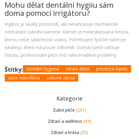
Mohu dělat dentální hygiiu sám
doma pomocí irrigátoru?
Irigátor je skvělý pomocník, ale nenahrazuje mechanické
odstranění zubního kamene. Kámen je mineralizovaná hmota,
kterou nelze spláchnout vodou. Potřebujete fyzické nástroje
(skalery), které má pouze odborník. Domácí péče udržuje
čistotu, profesionální péče řeší nahromaděné problémy.
Štítky:
dentální hygiena
zdraví dásní
prevence karies
ústní mikroflóra
celkové zdraví
Kategorie
Zubní péče
(291)
Zdraví a wellness
(94)
Zdraví a krása
(25)