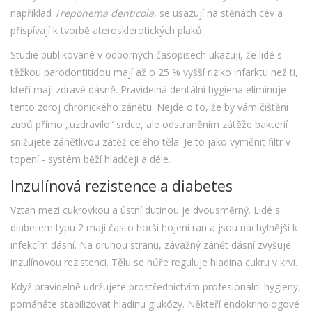
například
Treponema denticola
, se usazují na stěnách cév a
přispívají k tvorbě aterosklerotických plaků.
Studie publikované v odborných časopisech ukazují, že lidé s
těžkou parodontitidou mají až o 25 % vyšší riziko infarktu než ti,
kteří mají zdravé dásně. Pravidelná dentální hygiena eliminuje
tento zdroj chronického zánětu. Nejde o to, že by vám čištění
zubů přímo „uzdravilo“ srdce, ale odstraněním zátěže bakterií
snižujete zánětlivou zátěž celého těla. Je to jako vyměnit filtr v
topení - systém běží hladčeji a déle.
Inzulínová rezistence a diabetes
Vztah mezi cukrovkou a ústní dutinou je dvousměrný. Lidé s
diabetem typu 2 mají často horší hojení ran a jsou náchylnější k
infekcím dásní. Na druhou stranu, závažný zánět dásní zvyšuje
inzulínovou rezistenci. Tělu se hůře reguluje hladina cukru v krvi.
Když pravidelně udržujete
prostřednictvím profesionální hygieny,
pomáháte stabilizovat hladinu glukózy. Někteří endokrinologové