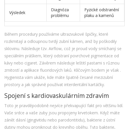
Diagnóza
Fyzické odstranění
Výsledek
problému
plaku a kamenů
Během procedury používáme ultrazvukové špičky, které
rozkmitají a odloupnou tvrdý zubní kámen, aniž by poškodily
sklovinu. Následuje tzv. Airflow, což je proud vody smíchaný se
speciálním práškem, který odstraní povrchové pigmentace od
kávy nebo cigaret. Závěrem následuje leštití pastami s různou
zrnitostí a aplikace fluoridových laků. Klíčovým bodem je však
.
Hygienista vám ukáže, kde máte špatně česané mezizubní
prostory a jak správně používat interdentální kartáčky.
Spojení s kardiovaskulárním zdravím
Toto je pravděpodobně nejvíce překvapující fakt pro většinu lidí.
Vaše srdce a vaše zuby jsou propojeny krvetokem. Když máte
zánět dásní (gingivitidu nebo parodontitidu), bakterie z ústní
dutiny mohou proniknout do krevního oběhu. Tyto bakterie,