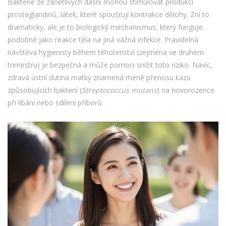
Bakterie ze zánětlivých dásní mohou stimulovat produkci
prostaglandinů, látek, které spoušťují kontrakce dělohy. Zní to
dramaticky, ale je to biologický mechanismus, který funguje
podobně jako reakce těla na jiná vážná infekce. Pravidelná
návštěva hygienisty během těhotenství (zejména ve druhém
trimestru) je bezpečná a může pomoci snížit toto riziko. Navíc,
zdravá ústní dutina matky znamená méně přenosu kazu
způsobujících bakterií (
Streptococcus mutans
) na novorozence
při líbání nebo sdílení příborů.