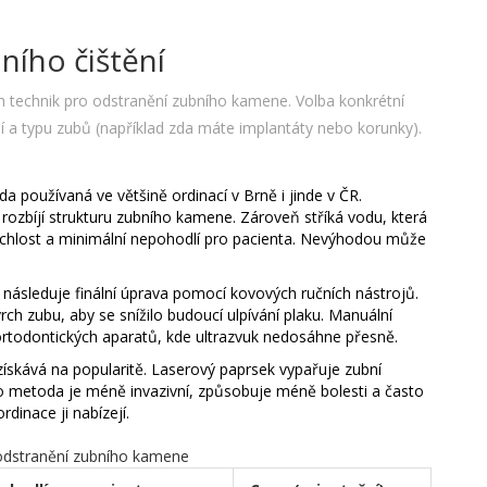
ního čištění
ch technik pro odstranění zubního kamene. Volba konkrétní
í a typu zubů (například zda máte implantáty nebo korunky).
 používaná ve většině ordinací v Brně i jinde v ČR.
 rozbíjí strukturu zubního kamene. Zároveň stříká vodu, která
rychlost a minimální nepohodlí pro pacienta. Nevýhodou může
následuje finální úprava pomocí kovových ručních nástrojů.
ch zubu, aby se snížilo budoucí ulpívání plaku. Manuální
ortodontických aparatů, kde ultrazvuk nedosáhne přesně.
získává na popularitě. Laserový paprsek vypařuje zubní
to metoda je méně invazivní, způsobuje méně bolesti a často
rdinace ji nabízejí.
odstranění zubního kamene