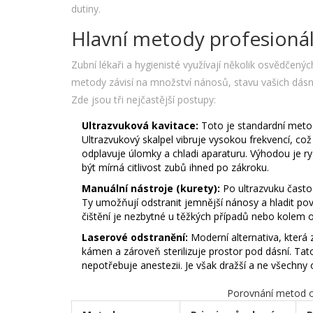
dutiny.
Hlavní metody profesionál
Zubní lékaři a hygienisté využívají několik osvědčený
metody závisí na množství nánosů, stavu vašich dásn
Zde jsou tři nejčastější postupy:
Ultrazvuková kavitace:
Toto je standardní metoda
Ultrazvukový skalpel vibruje vysokou frekvencí, což
odplavuje úlomky a chladi aparaturu. Výhodou je 
být mírná citlivost zubů ihned po zákroku.
Manuální nástroje (kurety):
Po ultrazvuku často 
Ty umožňují odstranit jemnější nánosy a hladit povr
čištění je nezbytné u těžkých případů nebo kolem 
Laserové odstranění:
Moderní alternativa, která 
kámen a zároveň sterilizuje prostor pod dásní. Ta
nepotřebuje anestezii. Je však dražší a ne všechny o
Porovnání metod 