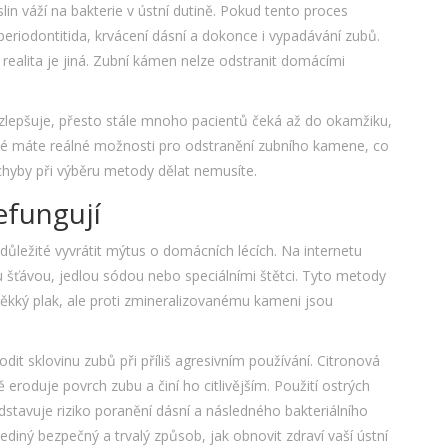
lin váží na bakterie v ústní dutině. Pokud tento proces
eriodontitida, krvácení dásní a dokonce i vypadávání zubů.
e realita je jiná. Zubní kámen nelze odstranit domácími
e zlepšuje, přesto stále mnoho pacientů čeká až do okamžiku,
jaké máte reálné možnosti pro odstranění zubního kamene, co
hyby při výběru metody dělat nemusíte.
efungují
důležité vyvrátit mýtus o domácních lécích. Na internetu
u šťávou, jedlou sódou nebo speciálními štětci. Tyto metody
kký plak, ale proti zmineralizovanému kameni jsou
dit sklovinu zubů při příliš agresivním používání
. Citronová
eroduje povrch zubu a činí ho citlivějším. Použití ostrých
dstavuje riziko poranění dásní a následného bakteriálního
ediný bezpečný a trvalý způsob, jak obnovit zdraví vaší ústní