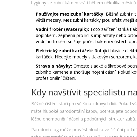
hygieny se zubní kámen vrátí během několika měsíců. 
Používajte mezizubní kartáčky:
Běžná zubní nit
větší mezery. Mezizubní kartáčky jsou efektivnější a
Vodní frotér (Waterpik):
Toto zařízení stříká tl
doplňkem, zejména pro lidi s implantáty nebo ortod
vodního frotéru snižuje počet bakterií v ústech op
Elektrický zubní kartáček:
Rotující hlavice elekt
kartáček. Hledejte modely s tlakovým senzorem, kter
Strava a návyky:
Omezte sladké a škrobové potravi
zubního kamene a zhoršuje hojení dásní. Pokud kouř
profesionální čištění.
Kdy navštívit specialistu 
Běžné čištění stačí pro většinu zdravých lidí. Pokud v
máte hluboké parodontální kapsy, potřebujete odbo
léčbu onemocnění dásní a podpůrných struktur zubů.
Parodontolog může provést hloubkové čištění pod dás