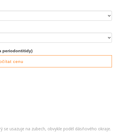
 periodontitidy)
očítat cenu
erý se usazuje na zubech, obvykle podél dásňového okraje.