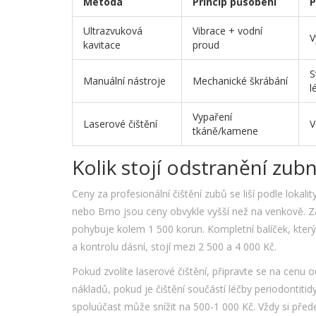
Metoda
Princip působení
P
Ultrazvuková
Vibrace + vodní
V
kavitace
proud
S
Manuální nástroje
Mechanické škrábání
l
Vypaření
Laserové čištění
V
tkáně/kamene
Kolik stojí odstranění zu
Ceny za profesionální čištění zubů se liší podle lokal
nebo Brno jsou ceny obvykle vyšší než na venkově. Zák
pohybuje kolem 1 500 korun. Kompletní balíček, který 
a kontrolu dásní, stojí mezi 2 500 a 4 000 Kč.
Pokud zvolíte laserové čištění, připravte se na cenu 
nákladů, pokud je čištění součástí léčby periodontiti
spoluúčast může snížit na 500-1 000 Kč. Vždy si pře