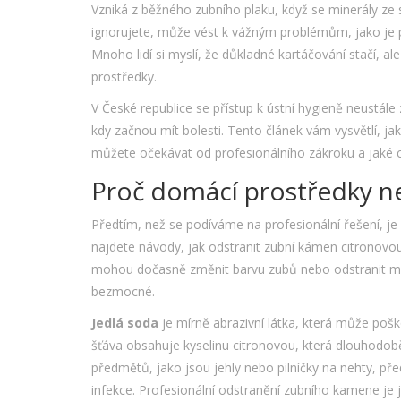
Vzniká z běžného zubního plaku, když se minerály ze s
ignorujete, může vést k vážným problémům, jako je p
Mnoho lidí si myslí, že důkladné kartáčování stačí, al
prostředky.
V České republice se přístup k ústní hygieně neustál
kdy začnou mít bolesti. Tento článek vám vysvětlí, 
můžete očekávat od profesionálního zákroku a jaké c
Proč domácí prostředky n
Předtím, než se podíváme na profesionální řešení, je 
najdete návody, jak odstranit zubní kámen citronovo
mohou dočasně změnit barvu zubů nebo odstranit mě
bezmocné.
Jedlá soda
je
mírně abrazivní látka, která může poško
šťáva obsahuje kyselinu citronovou, která dlouhodobě 
předmětů, jako jsou jehly nebo pilníčky na nehty, pře
infekce. Profesionální odstranění zubního kamene je j