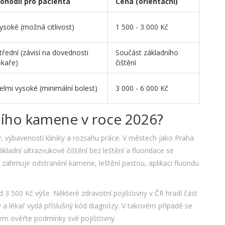
ohodlí pro pacienta
Cena (orientační)
ysoké (možná citlivost)
1 500 - 3 000 Kč
třední (závisí na dovednosti
Součást základního
ékaře)
čištění
elmi vysoké (minimální bolest)
3 000 - 6 000 Kč
bního kamene v roce 2026?
ity, vybavenosti kliniky a rozsahu práce. V městech jako Praha
ladní ultrazvukové čištění bez leštění a fluoridace se
zahrnuje odstranění kamene, leštění pastou, aplikaci fluoridu
od 3 500 Kč výše. Některé zdravotní pojišťovny v ČR hradí část
dy a lékař vydá příslušný kód diagnózy. V takovém případě se
dem ověřte podmínky své pojišťovny.