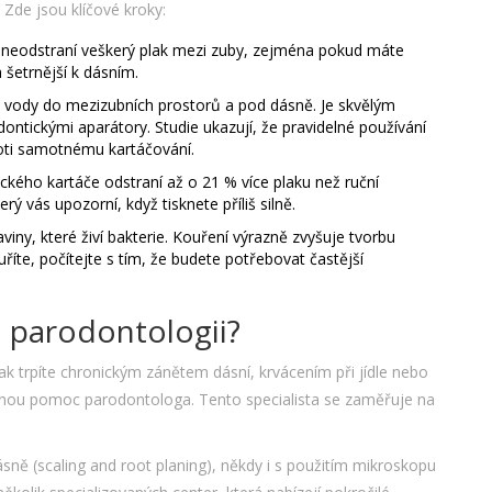
Zde jsou klíčové kroky:
 neodstraní veškerý plak mezi zuby, zejména pokud máte
 šetrnější k dásním.
ak vody do mezizubních prostorů a pod dásně. Je skvělým
ontickými aparátory. Studie ukazují, že pravidelné používání
roti samotnému kartáčování.
rického kartáče odstraní až o 21 % více plaku než ruční
ý vás upozorní, když tisknete příliš silně.
ny, které živí bakterie. Kouření výrazně zvyšuje tvorbu
íte, počítejte s tím, že budete potřebovat častější
na parodontologii?
šak trpíte chronickým zánětem dásní, krvácením při jídle nebo
rnou pomoc parodontologa. Tento specialista se zaměřuje na
ně (scaling and root planing), někdy i s použitím mikroskopu