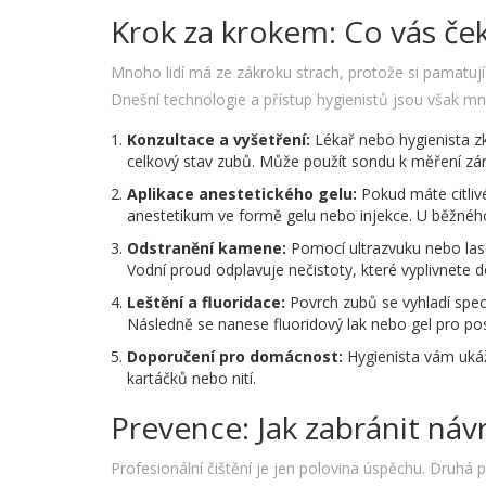
Krok za krokem: Co vás ček
Mnoho lidí má ze zákroku strach, protože si pamatují 
Dnešní technologie a přístup hygienistů jsou však mn
Konzultace a vyšetření:
Lékař nebo hygienista zk
celkový stav zubů. Může použít sondu k měření zá
Aplikace anestetického gelu:
Pokud máte citliv
anestetikum ve formě gelu nebo injekce. U běžného
Odstranění kamene:
Pomocí ultrazvuku nebo laser
Vodní proud odplavuje nečistoty, které vyplivnete d
Leštění a fluoridace:
Povrch zubů se vyhladí speci
Následně se nanese fluoridový lak nebo gel pro posí
Doporučení pro domácnost:
Hygienista vám ukáž
kartáčků nebo nití.
Prevence: Jak zabránit ná
Profesionální čištění je jen polovina úspěchu. Druhá 