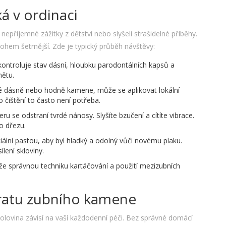
á v ordinaci
nepříjemné zážitky z dětství nebo slyšeli strašidelné příběhy.
ohem šetrnější. Zde je typický průběh návštěvy:
ontroluje stav dásní, hloubku parodontálních kapsů a
nětu.
é dásně nebo hodně kamene, může se aplikovat lokální
 čištění to často není potřeba.
u se odstraní tvrdé nánosy. Slyšíte bzučení a cítíte vibrace.
o dřezu.
ální pastou, aby byl hladký a odolný vůči novému plaku.
lení skloviny.
e správnou techniku kartáčování a použití mezizubních
vratu zubního kamene
polovina závisí na vaší každodenní péči. Bez správné domácí