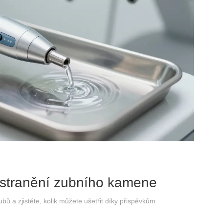
dstranění zubního kamene
bů a zjistěte, kolik můžete ušetřit díky přispěvkům