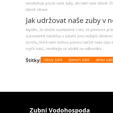
neovlivňuje pouze naše zuby, ale také naše dásně. D
dásně zdravé.
Jak udržovat naše zuby v ne
Myslím, že všichni souhlasíme s tím, že prevence je le
a pravidelné návštěvy u zubaře jsou nejlepší obrano
na trhu, které nám mohou pomoci udržet naše ústa a
svých zubů, neváhejte se obrátit na odborníka.
Štítky:
Názvy zubů
význam zubů
zdraví zub
Zubní Vodohospoda