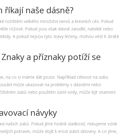
m říkají naše dásně?
é točištěm velkého množství nervů a krevních cév. Pokud
větle růžové. Pokud jsou však dásně zarudlé, nateklé nebo
ntitidy. A pokud nejsou tyto stavy léčeny, mohou vést k ztrátě
Znaky a příznaky potíží se
me, na co si máme dát pozor. Například citlivost na zubu
 kousání může ukazovat na problémy s dásněmi nebo
t čištěním zubů nebo použitím ústní vody, může být znamení
ravovací návyky
í našich zubů. Pokud jíme hodně sladkostí, riskujeme vznik
lých potravin, může dojít k erozi zubní skloviny. A co jíme,