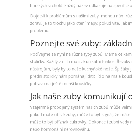
horských vrcholů: každý název odkazuje na specificko
Dojde-li k problémům s našimi zuby, mohou nám rů
zdraví. Je to trochu jako čtení mapy: pokud víte, jak 
problému.
Poznejte své zuby: základní
Podívejme se nyní na různé typy zubů. Máme celkem čty
stoličky. Každý z nich má své unikátní funkce. Řezák
nástrojům, byly by to naše kuchyňské nože. Špičáky 
přední stoličky nám pomáhají drtit jídlo na malé kous
potravu na ještě menší kousíčky.
Jak naše zuby komunikují o
Vzájemně propojený systém našich zubů může velmi d
pokud máte citlivé zuby, může to být signál, že máte
může to být příznak cukrovky. Dokonce i zubní vady
nebo hormonální nerovnováhu.