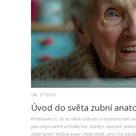
zář, 27 2023
Úvod do světa zubní anato
Představte si, že se náhle ocitnete v mysteriózním s
jako impozantní vrcholky hor, každý s vlastním jedin
vědět první? Možná byste chtěli vědět, proč má každý 