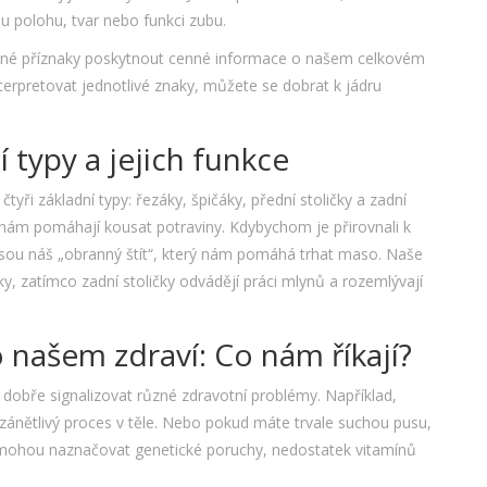
u polohu, tvar nebo funkci zubu.
zné příznaky poskytnout cenné informace o našem celkovém
interpretovat jednotlivé znaky, můžete se dobrat k jádru
 typy a jejich funkce
ři základní typy: řezáky, špičáky, přední stoličky a zadní
y nám pomáhají kousat potraviny. Kdybychom je přirovnali k
jsou náš „obranný štít“, který nám pomáhá trhat maso. Naše
ky, zatímco zadní stoličky odvádějí práci mlynů a rozemlývají
 našem zdraví: Co nám říkají?
obře signalizovat různé zdravotní problémy. Například,
 zánětlivý proces v těle. Nebo pokud máte trvale suchou pusu,
 mohou naznačovat genetické poruchy, nedostatek vitamínů