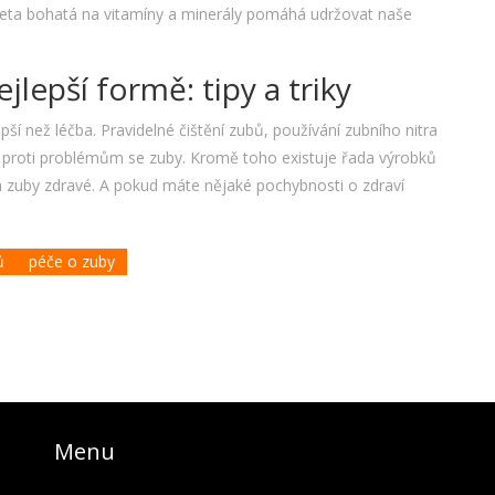
ieta bohatá na vitamíny a minerály pomáhá udržovat naše
jlepší formě: tipy a triky
pší než léčba. Pravidelné čištění zubů, používání zubního nitra
u proti problémům se zuby. Kromě toho existuje řada výrobků
 zuby zdravé. A pokud máte nějaké pochybnosti o zdraví
ů
péče o zuby
Menu