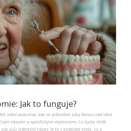
mie: Jak to funguje?
větě zubní anatomie, kde se jednotlivé zuby klenou nad vámi
ečným názvem a specifickými vlastnostmi. Co byste chtěli
zub svůj jedinečný název. Je to v podstatě totéž, co u