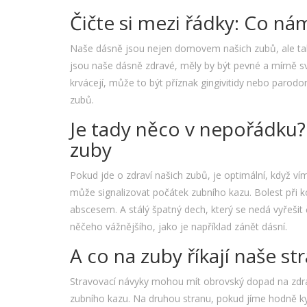
Čičte si mezi řádky: Co ná
Naše dásně jsou nejen domovem našich zubů, ale tak
jsou naše dásně zdravé, měly by být pevné a mírně s
krvácejí, může to být příznak gingivitidy nebo parodo
zubů.
Je tady něco v nepořádku? 
zuby
Pokud jde o zdraví našich zubů, je optimální, když ví
může signalizovat počátek zubního kazu. Bolest při
abscesem. A stálý špatný dech, který se nedá vyřeši
něčeho vážnějšího, jako je například zánět dásní.
A co na zuby říkají naše st
Stravovací návyky mohou mít obrovský dopad na zdrav
zubního kazu. Na druhou stranu, pokud jíme hodně kyse