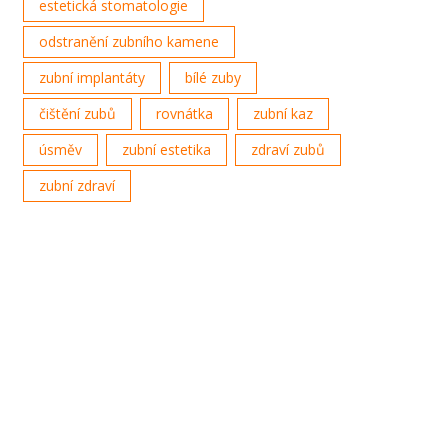
estetická stomatologie
odstranění zubního kamene
zubní implantáty
bílé zuby
čištění zubů
rovnátka
zubní kaz
úsměv
zubní estetika
zdraví zubů
zubní zdraví