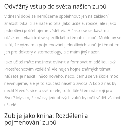
Odvážný vstup do světa našich zubů
V dnešní době se nemůžeme spolehnout jen na základní
znalosti týkající se našeho těla. Jako učitelé, rodiče, ale i jako
jednotlivci potřebujeme vědět víc. A často se setkávám s
otázkami týkajícími se specifického tématu - zubů. Mohlo by se
zdát, že význam a pojmenování jednotlivých zubů je tématem
jen pro doktory a stomatology, ale mám jiný názor.
Jako učitel máte možnost ovlivnit a formovat mladé lidi. Jak?
Prostřednictvím vzdělání. Ale nejen hojně známých témat.
Můžete je naučit i něco nového, něco, čemu se ve škole moc
nevěnujeme, ale je to součást našeho života. A kdo z nás by
nechtěl vědět více o svém těle, tolik důležitém nástroji pro
život? Myslím, že názvy jednotlivých zubů by měli vědět všichni
učitelé.
Zub je jako kniha: Rozdělení a
pojmenování zubů