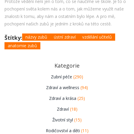
Protože vědění není jen o tom, co se naučíme ve škole. Je to o
pochopení světa kolem nás a o tom, jak můžeme využít naše
znalosti k tomu, aby nám a ostatním bylo lépe. A pro mě,
pochopení našich zubů je jedním z kroků na této cestě.
Štítky:
názvy zubů
ústní zdraví
vzdělání učitelů
anatomie zubů
Kategorie
Zubní péče
(290)
Zdraví a wellness
(94)
Zdraví a krása
(25)
Zdraví
(18)
Životní styl
(15)
Rodičovství a děti
(11)