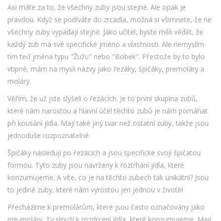
Asi máte za to, že všechny zuby jsou stejné. Ale opak je
pravdou. Když se podíváte do zrcadla, možná si všimnete, že ne
všechny zuby vypadají stejně. Jako učitel, byste měli vědět, že
každý zub má své specifické jméno a vlastnosti. Ale nemyslím
tím teď jména typu "Žužu" nebo "Bobek". Přestože by to bylo
vtipné, mám na mysli názvy jako řezáky, špičáky, premoláry a
moláry.
Věřím, že už jste slyšeli o řezácích. Je to první skupina zubů,
které nám narostou a hlavní účel těchto zubů je nám pomáhat
při kousání jídla. Mají také jiný tvar než ostatní zuby, takže jsou
jednoduše rozpoznatelné.
Špičáky následují po řezácích a jsou specifické svojí špičatou
formou. Tyto zuby jsou navrženy k roztrhání jídla, které
konzumujeme. A víte, co je na těchto zubech tak unikátní? Jsou
to jediné zuby, které nám vyrostou jen jednou v životě!
Přecházíme k premolárům, které jsou často označovány jako
pre-moláry. Ty slouží k rozdrcení jídla, které konzumujeme. Mají