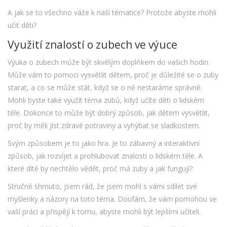
A jak se to všechno váže k naší tématice? Protože abyste mohli
učit děti?
Využití znalostí o zubech ve výuce
Výuka o zubech může být skvělým doplňkem do vašich hodin.
Může vám to pomoci vysvětlit dětem, proč je důležité se o zuby
starat, a co se může stát, když se o ně nestaráme správně.
Mohli byste také využít téma zubů, když učíte děti o lidském
těle. Dokonce to může být dobrý způsob, jak dětem vysvětlit,
proč by měli jíst zdravé potraviny a vyhýbat se sladkostem.
Svým způsobem je to jako hra. Je to zábavný a interaktivní
způsob, jak rozvíjet a prohlubovat znalosti o lidském těle. A
které dítě by nechtělo vědět, proč má zuby a jak fungují?
Stručně shrnuto, jsem rád, že jsem mohl s vámi sdílet své
myšlenky a názory na toto téma. Doufám, že vám pomohou ve
vaší práci a přispějí k tomu, abyste mohli být lepšími učiteli.