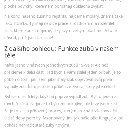
ploché povrchy, které nám pomáhají důkladně žvýkat.
Na konci našeho zubního rejstříku najdeme moláry, známé také
jako stoličky. Ty mají nejvíce práce s rozdrcením a rozemletí
jídla, které konzumujeme, díky svým velkým plochám. A to je
důvod, proč jsou tak silné!
Z dalšího pohledu: Funkce zubů v našem
těle
Máte jasno v názvech jednotlivých zubů? Skvělé! Ale než
přejdeme k další části, rád bych s vámi sdílel jeden příběh. Je to
příběh o tom, jak jsem jako malý kluk objevoval svůj první
vypadlý zub. Íráá, je to ten příběh ze života, který jste čekali!
Byl jsem asi 6 letý, když mi poprvé vypadl zub. Byl to jeden z
mých řezáků. Nejprve to bylo znepokojivé, ale brzy jsem zjistil,
že je to zcela přirozený proces, kterým prochází všechny děti.
Od té doby jsem byl fascinovaný tím, jak naše tělo funguje a jak
dokáže nahradit staré zuby novými.