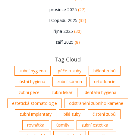
prosince 2025
(27)
listopadu 2025
(32)
října 2025
(30)
září 2025
(8)
Tag Cloud
zubní hygiena
péče o zuby
bělení zubů
ústní hygiena
zubní kámen
ortodoncie
zubní péče
zubní lékař
dentální hygiena
estetická stomatologie
odstranění zubního kamene
zubní implantáty
bílé zuby
čištění zubů
rovnátka
úsměv
zubní estetika