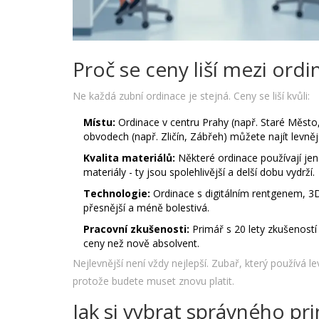
Proč se ceny liší mezi ord
Ne každá zubní ordinace je stejná. Ceny se liší kvůli:
Místu:
Ordinace v centru Prahy (např. Staré Město
obvodech (např. Zličín, Zábřeh) můžete najít levněj
Kvalita materiálů:
Některé ordinace používají jen
materiály - ty jsou spolehlivější a delší dobu vydrží.
Technologie:
Ordinace s digitálním rentgenem, 3D
přesnější a méně bolestivá.
Pracovní zkušenosti:
Primář s 20 lety zkušeností 
ceny než nově absolvent.
Nejlevnější není vždy nejlepší. Zubař, který používá le
protože budete muset znovu platit.
Jak si vybrat správného pr