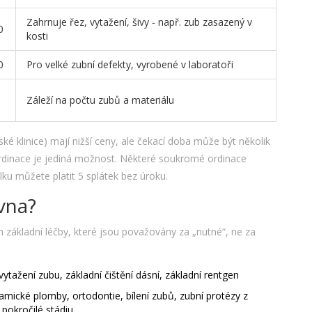
Zahrnuje řez, vytažení, šivy - např. zub zasazený v
0
kosti
0
Pro velké zubní defekty, vyrobené v laboratoři
Záleží na počtu zubů a materiálu
é klinice) mají nižší ceny, ale čekací doba může být několik
rdinace je jediná možnost. Některé soukromé ordinace
lku můžete platit 5 splátek bez úroku.
vna?
 základní léčby, které jsou považovány za „nutné“, ne za
tažení zubu, základní čištění dásní, základní rentgen
ramické plomby, ortodontie, bílení zubů, zubní protézy z
 pokročilé stádiu