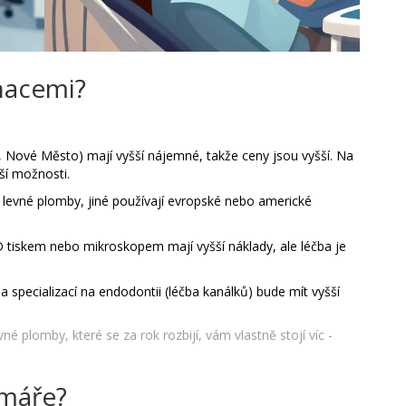
inacemi?
, Nové Město) mají vyšší nájemné, takže ceny jsou vyšší. Na
ší možnosti.
 levné plomby, jiné používají evropské nebo americké
 tiskem nebo mikroskopem mají vyšší náklady, ale léčba je
a specializací na endodontii (léčba kanálků) bude mít vyšší
vné plomby, které se za rok rozbijí, vám vlastně stojí víc -
imáře?