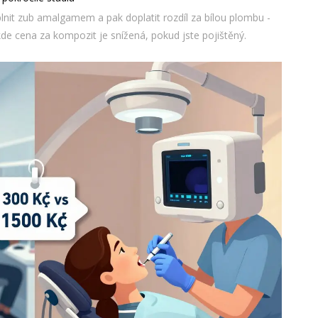
lnit zub amalgamem a pak doplatit rozdíl za bílou plombu -
 kde cena za kompozit je snížená, pokud jste pojištěný.