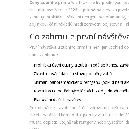
Ceny zubního primáře
v Praze se liší podle typu léč
vlastní kapsy. V roce 2026 je průměrná cena za první
zahrnuje prohlídku, základní rentgen (panoramatický 
pojistkou, část nákladů hradí zdravotní pojišťovna - a
Co zahrnuje první návštěv
První návštěva u zubního primáře není jen „pohled do 
minut. Zahrnuje:
Prohlídku ústní dutiny a zubů (hledá se karies, zán
Zkontrolování dásní a stavu podpěry zubů
Snímání panoramatického rentgenu (pokud není aktu
Konzultaci o potřebných léčbách - od jednoduchého
Plánování dalších návštěv
Pokud máte zdravotní pojištění, zdravotní pojišťovna 
chcete například kompozitní plomby v zubu z zadní č
musíte doplatit. Stejně tak rentgeny nebo vyšetření d