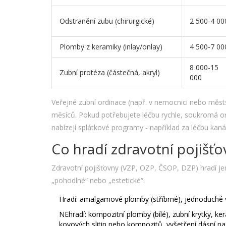
Odstranění zubu (chirurgické)
2 500-4 00
Plomby z keramiky (inlay/onlay)
4 500-7 00
8 000-15
Zubní protéza (částečná, akryl)
000
Veřejné zubní ordinace (např. v nemocnici nebo městsk
měsíců. Pokud potřebujete léčbu rychle, soukromá o
nabízejí splátkové programy - například za léčbu kaná
Co hradí zdravotní pojišťo
Zdravotní pojišťovny (VZP, OZP, ČSOP, DZP) hradí jen
„pohodlné“ nebo „estetické“.
Hradí: amalgamové plomby (stříbrné), jednoduché vy
NEhradí: kompozitní plomby (bílé), zubní krytky, ke
kovových slitin nebo kompozitů, vyšetření dásní na