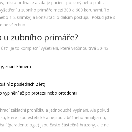
by, místa ordinace a zda je pacient pojistný nebo platí z
 vyšetření u zubního primáře mezi 300 a 600 korunami. To
nebo 1-2 snímky) a konzultaci o dalším postupu. Pokud jste s
le ne všechno.
a u zubního primáře?
úst“. Je to kompletní vyšetření, které většinou trvá 30-45
ěty, zubní kámen)
ální z posledních 2 let)
 vyplnění až po protézu nebo ortodontii
hradí základní prohlídku a jednoduché vyplnění. Ale pokud
ásti, které jsou estetické a nejsou z běžného amalgamu,
ásní (paradentologie) jsou často částečně hrazeny, ale ne