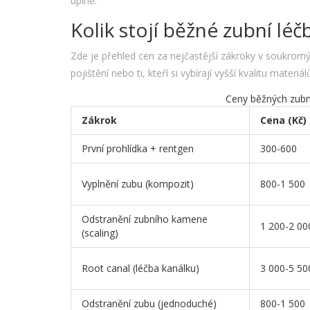
úplně.
Kolik stojí běžné zubní léč
Zde je přehled cen za nejčastější zákroky v soukromý
pojištění nebo ti, kteří si vybírají vyšší kvalitu materiál
Ceny běžných zubn
Zákrok
Cena (Kč)
První prohlídka + rentgen
300-600
Vyplnění zubu (kompozit)
800-1 500
Odstranění zubního kamene
1 200-2 00
(scaling)
Root canal (léčba kanálku)
3 000-5 50
Odstranění zubu (jednoduché)
800-1 500