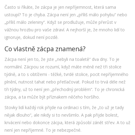
Často si říkáte, že zácpa je jen nepříjemnost, která sama
ustoupí? To je chyba. Zácpa není jen „příliš málo pohybu“ nebo
„příliš málo zeleniny“. Když se prodlužuje, může přerůst v
vážnou hrozbu pro vaše zdraví. A nejhorší je, že mnoho lidí to
ignoruje, dokud není pozdě.
Co vlastně zácpa znamená?
Zácpa není jen to, že jste „nebyli na toaletě“ dva dny. To je
normální. Zácpou se rozumí, když máte méně než tři stolice
týdně, a to s obtížemi - těžké, tvrdé stolice, pocit nepříjemného
plnění, nutnost tahat nebo přetlačovat. Pokud to trvá déle než
tři týdny, už to není jen „přechodný problém“. To je chronická
zácpa, a ta může být příznakem něčeho horšího.
Stovky lidí každý rok přijde na ordinaci s tím, že „to už je tady
nějak dlouho“, ale nikdy si to nevšimlo. A pak přijde bolest,
krvácení nebo dokonce zácpa, která způsobí zánět střev. A to už
není jen nepříjemné. To je nebezpečné.