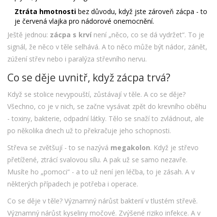
Ztráta hmotnosti
bez důvodu, když jste zároveň zácpa - to
je červená vlajka pro nádorové onemocnění.
Ještě jednou:
zácpa s krví
není „něco, co se dá vydržet“. To je
signál, že něco v těle selhává. A to něco může být nádor, zánět,
zúžení střev nebo i paralýza střevního nervu.
Co se děje uvnitř, když zácpa trvá?
Když se stolice nevypouští, zůstávají v těle. A co se děje?
Všechno, co je v nich, se začne vysávat zpět do krevního oběhu
- toxiny, bakterie, odpadní látky. Tělo se snaží to zvládnout, ale
po několika dnech už to překračuje jeho schopnosti.
Střeva se zvětšují - to se nazývá
megakolon
. Když je střevo
přetížené, ztrácí svalovou sílu. A pak už se samo nezavře.
Musíte ho „pomoci“ - a to už není jen léčba, to je zásah. A v
některých případech je potřeba i operace.
Co se děje v těle? Významný nárůst bakterií v tlustém střevě.
Významný nárůst kyseliny močové. Zvýšené riziko infekce. A v