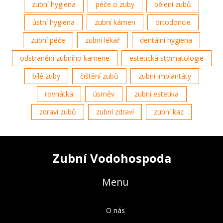
zubní hygiena
péče o zuby
bělení zubů
ústní hygiena
zubní kámen
ortodoncie
zubní péče
zubní lékař
dentální hygiena
odstranění zubního kamene
estetická stomatologie
bílé zuby
čištění zubů
zubní implantáty
rovnátka
úsměv
zubní estetika
zdraví zubů
zubní zdraví
zubní kaz
Zubní Vodohospoda
Menu
O nás