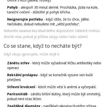
ovoce s kůží (jablka, hrušky).
Pohyb
- alespoň 30 minut denně. Procházka, jízda na kole,
taneční cvičení - důležité je pohyb břicha.
Neignorujte potřebu
- když cítíte, že to chce, jděte.
Nečekáte, dokud nebudete mít „větší potřebu“.
Neberete laxativa bez lékařského doporučení. Některé mohou
zhoršit stav, pokud je příčina zácpy nádor nebo zúžení.
Co se stane, když to necháte být?
Když zácpu ignorujete, může dojít k:
Zánětu střev
- který může vyžadovat léčbu antibiotiky nebo
operaci.
Rektální prolapsu
- když se konečník vysune ven kvůli
přetížení.
Střevní krvácení
- které může vést k anémii a vyčerpání.
Peritonitidě
- zánětu břišní dutiny, který může být smrtelný,
pokud není včas léčen.
Zpožděné diagnózy
- například rakovina tlustého střeva,