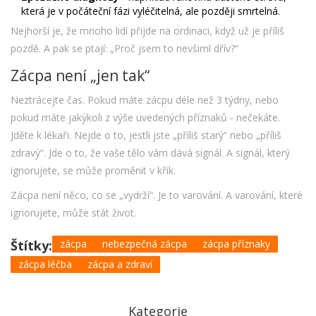
která je v počáteční fázi vyléčitelná, ale později smrtelná.
Nejhorší je, že mnoho lidí přijde na ordinaci, když už je příliš
pozdě. A pak se ptají: „Proč jsem to nevšiml dřív?“
Zácpa není „jen tak“
Neztrácejte čas. Pokud máte zácpu déle než 3 týdny, nebo
pokud máte jakýkoli z výše uvedených příznaků - nečekáte.
Jděte k lékaři. Nejde o to, jestli jste „příliš starý“ nebo „příliš
zdravý“. Jde o to, že vaše tělo vám dává signál. A signál, který
ignorujete, se může proměnit v křik.
Zácpa není něco, co se „vydrží“. Je to varování. A varování, které
ignorujete, může stát život.
Štítky:
zácpa
nebezpečná zácpa
zácpa příznaky
zácpa léčba
zácpa a zdraví
Kategorie