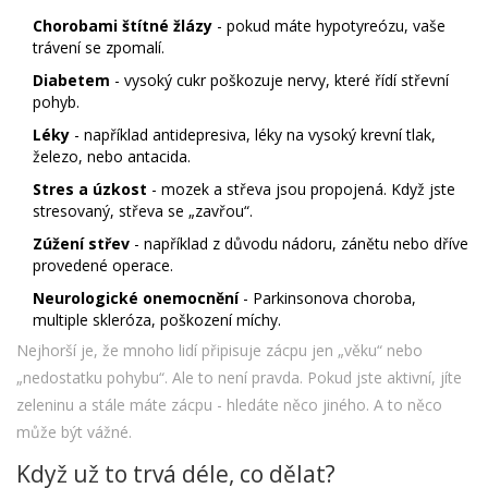
Chorobami štítné žlázy
- pokud máte hypotyreózu, vaše
trávení se zpomalí.
Diabetem
- vysoký cukr poškozuje nervy, které řídí střevní
pohyb.
Léky
- například antidepresiva, léky na vysoký krevní tlak,
železo, nebo antacida.
Stres a úzkost
- mozek a střeva jsou propojená. Když jste
stresovaný, střeva se „zavřou“.
Zúžení střev
- například z důvodu nádoru, zánětu nebo dříve
provedené operace.
Neurologické onemocnění
- Parkinsonova choroba,
multiple skleróza, poškození míchy.
Nejhorší je, že mnoho lidí připisuje zácpu jen „věku“ nebo
„nedostatku pohybu“. Ale to není pravda. Pokud jste aktivní, jíte
zeleninu a stále máte zácpu - hledáte něco jiného. A to něco
může být vážné.
Když už to trvá déle, co dělat?