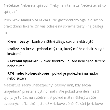
Nečekáte. Neberete „přírodní“ léky na internetu. Nečekáte, až to
„přejde“.
První krok:
Navštivte lékaře
. Ne gastroenterologa, ale svého
praktického lékaře. On vás odesle na správné testy - nejčastěji
na:
Krevní testy
- kontrola štítné žlázy, cukru, elektrolytů.
Stolice na krev
- jednoduchý test, který může odhalit skryté
krvácení.
Rektální vyšetření
- lékař zkontroluje, zda není něco zúžené
nebo tvrdé.
RTG nebo kolonoskopie
- pokud je podezření na nádor
nebo zúžení.
Neexistuje žádný „nebezpečný“ časový limit, kdy zácpa
„najednou“ přestane být normální. Ale pokud trvá déle než 3
týdny, je to čas na vyšetření. A pokud máte některý z výše
uvedených příznaků - jste už v rizikové zóně. Čekání je rizikové.