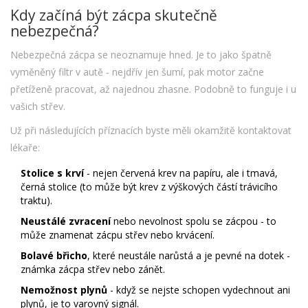
Kdy začíná být zácpa skutečně
nebezpečná?
Nebezpečná zácpa se neoznamuje hned. Je to jako špatně
vyměněný filtr v autě - nejdřív jen šumí, pak motor začne
přetíženě pracovat, až najednou zhasne. Podobně to funguje i u
vašich střev.
Už při následujících příznacích byste měli okamžitě kontaktovat
lékaře:
Stolice s krví
- nejen červená krev na papíru, ale i tmavá,
černá stolice (to může být krev z výškových částí trávicího
traktu).
Neustálé zvracení
nebo nevolnost spolu se zácpou - to
může znamenat zácpu střev nebo krvácení.
Bolavé břicho
, které neustále narůstá a je pevné na dotek -
známka zácpa střev nebo zánět.
Nemožnost plynů
- když se nejste schopen vydechnout ani
plynů, je to varovný signál.