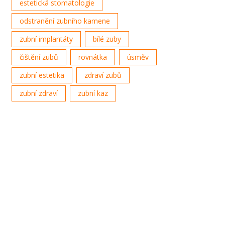
estetická stomatologie
odstranění zubního kamene
zubní implantáty
bílé zuby
čištění zubů
rovnátka
úsměv
zubní estetika
zdraví zubů
zubní zdraví
zubní kaz