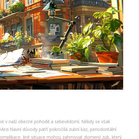
e také v naší obecné pohodě a sebevědomí. Někdy se však
ezi hlavní důvody patří pokročilá zubní kaz, periodontální
omplikace. Jiné situace mohou zahrnovat zlomený zub, který