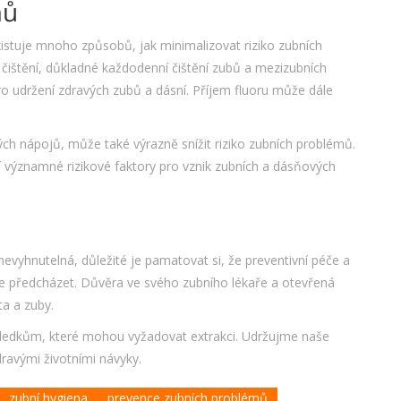
mů
istuje mnoho způsobů, jak minimalizovat riziko zubních
čištění, důkladné každodenní čištění zubů a mezizubních
ro udržení zdravých zubů a dásní. Příjem fluoru může dále
ých nápojů, může také výrazně snížit riziko zubních problémů.
významné rizikové faktory pro vznik zubních a dásňových
evyhnutelná, důležité je pamatovat si, že preventivní péče a
 předcházet. Důvěra ve svého zubního lékaře a otevřená
ta a zuby.
následkům, které mohou vyžadovat extrakci. Udržujme naše
ravými životními návyky.
zubní hygiena
prevence zubních problémů