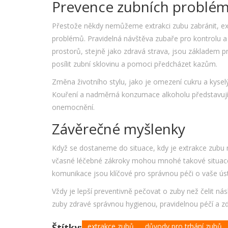
Prevence zubních problé
Přestože někdy nemůžeme extrakci zubu zabránit, ex
problémů. Pravidelná návštěva zubaře pro kontrolu a 
prostorů, stejně jako zdravá strava, jsou základem p
posílit zubní sklovinu a pomoci předcházet kazům.
Změna životního stylu, jako je omezení cukru a kysel
Kouření a nadměrná konzumace alkoholu představují 
onemocnění.
Závěrečné myšlenky
Když se dostaneme do situace, kdy je extrakce zubu n
včasné léčebné zákroky mohou mnohé takové situace
komunikace jsou klíčové pro správnou péči o vaše ús
Vždy je lepší preventivně pečovat o zuby než čelit 
zuby zdravé správnou hygienou, pravidelnou péčí a zd
Štítky:
extrakce zubů
důvody pro trhání zubů