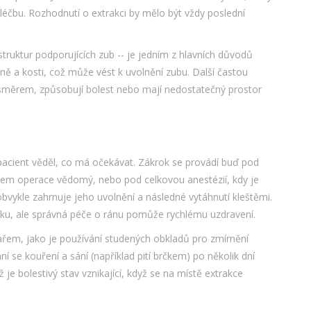
léčbu. Rozhodnutí o extrakci by mělo být vždy poslední
truktur podporujících zub -- je jedním z hlavních důvodů
ě a kosti, což může vést k uvolnění zubu. Další častou
 směrem, způsobují bolest nebo mají nedostatečný prostor
 pacient věděl, co má očekávat. Zákrok se provádí buď pod
ěhem operace vědomý, nebo pod celkovou anestézií, kdy je
vykle zahrnuje jeho uvolnění a následné vytáhnutí kleštěmi.
toku, ale správná péče o ránu pomůže rychlému uzdravení.
ařem, jako je používání studených obkladů pro zmírnění
í se kouření a sání (například pití brčkem) po několik dní
je bolestivý stav vznikající, když se na místě extrakce