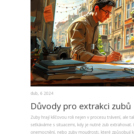
dub, 6 2024
Důvody pro extrakci zubů
Zuby hrají klíčovou roli nejen v procesu trávení, al
setkáváme s situacemi, kdy je nutné zub extrahovat. M
onemocnění, nebo zuby moudrosti, které způsobují k