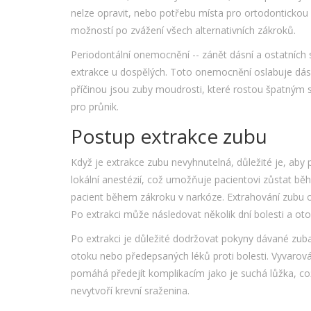
nelze opravit, nebo potřebu místa pro ortodontickou 
možností po zvážení všech alternativních zákroků.
Periodontální onemocnění -- zánět dásní a ostatních s
extrakce u dospělých. Toto onemocnění oslabuje dásn
příčinou jsou zuby moudrosti, které rostou špatným
pro průnik.
Postup extrakce zubu
Když je extrakce zubu nevyhnutelná, důležité je, aby
lokální anestézií, což umožňuje pacientovi zůstat b
pacient během zákroku v narkóze. Extrahování zubu ob
Po extrakci může následovat několik dní bolesti a o
Po extrakci je důležité dodržovat pokyny dávané zub
otoku nebo předepsaných léků proti bolesti. Vyvarován
pomáhá předejít komplikacím jako je suchá lůžka, což 
nevytvoří krevní sraženina.