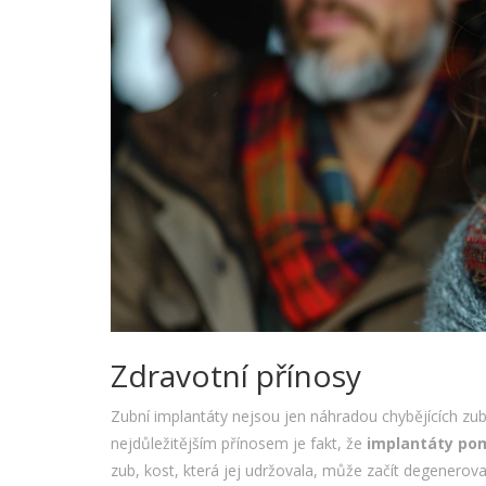
Zdravotní přínosy
Zubní implantáty nejsou jen náhradou chybějících zubů
nejdůležitějším přínosem je fakt, že
implantáty pom
zub, kost, která jej udržovala, může začít degenerovat