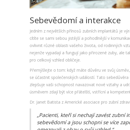
Sebevědomí a interakce
Jedním z největších přínosů zubních implantátů je v
cítíte se sami sebou jistější a pohodlnější v komunik
ovlivnit různé oblasti vašeho života, od rodinných vzt
nejenže vypadají a fungují jako přirozené zuby, ale ta
pro celkový vzhled obličeje.
Přemýšlejte o tom: když máte důvěru ve svůj úsměv, 
se účastnit společenských událostí. Tato sebedůvěra 
zlepšuje vaši schopnost navazovat nové vztahy a udržo
úsměvem zdají být více přátelští, vstřícní a kompetent
Dr. Janet Batista z Americké asociace pro zubní zdraví
„Pacienti, kteří si nechají zavést zubní i
sebevědomí a jsou schopni se více zapoj
omezovali z obav o svůj vzhled.“