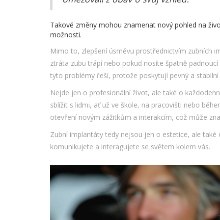
Takové změny mohou znamenat nový pohled na život a
možnosti.
Mimo to, zlepšení úsměvu prostřednictvím zubních im
ztráta zubu trápí nebo pokud nosíte špatně padnoucí
tyto problémy řeší, protože poskytují pevný a stabilní
Nejde jen o profesionální život, ale také o každode
sblížit s lidmi, ať už ve škole, na pracovišti nebo bě
otevření novým zážitkům a interakcím, což může znač
Zubní implantáty tedy nejsou jen o estetice, ale také
komunikujete a interagujete se světem kolem vás.