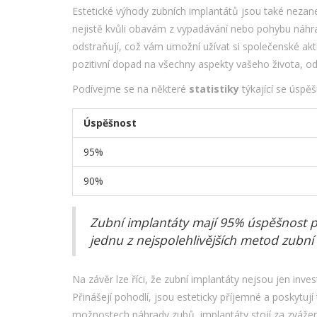
Estetické výhody zubních implantátů jsou také nezaned
nejistě kvůli obavám z vypadávání nebo pohybu náhr
odstraňují, což vám umožní užívat si společenské akti
pozitivní dopad na všechny aspekty vašeho života, o
Podívejme se na některé
statistiky
týkající se úspěš
Úspěšnost
95%
90%
Zubní implantáty mají 95% úspěšnost po 
jednu z nejspolehlivějších metod zubn
Na závěr lze říci, že zubní implantáty nejsou jen invest
Přinášejí pohodlí, jsou esteticky příjemné a poskytuj
možnostech náhrady zubů, implantáty stojí za zváže