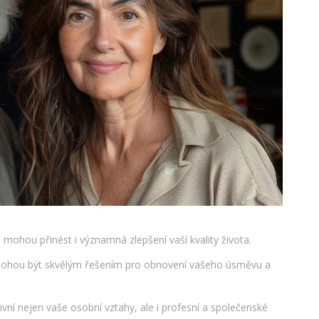
e mohou přinést i významná zlepšení vaší kvality života.
ty mohou být skvělým řešením pro obnovení vašeho úsměvu a
vní nejen vaše osobní vztahy, ale i profesní a společenské