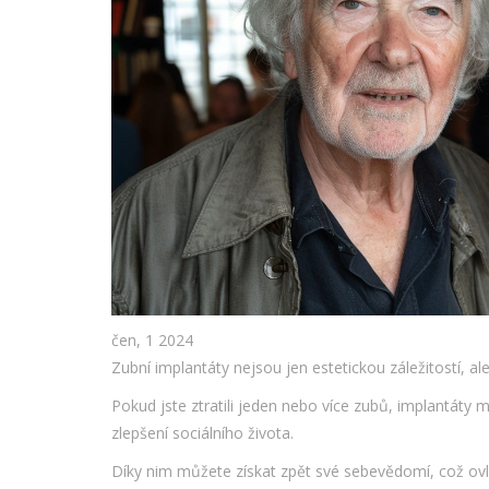
čen, 1 2024
Zubní implantáty nejsou jen estetickou záležitostí, al
Pokud jste ztratili jeden nebo více zubů, implantá
zlepšení sociálního života.
Díky nim můžete získat zpět své sebevědomí, což ovli