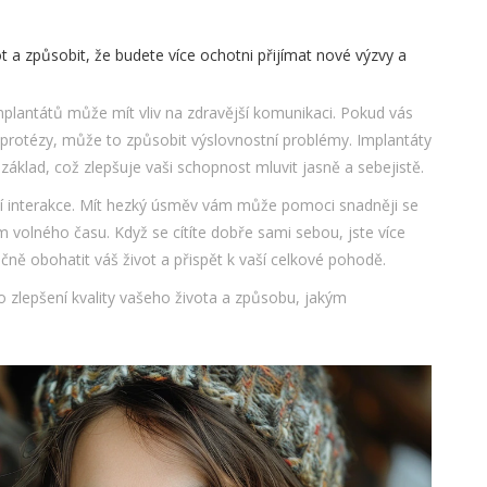
 způsobit, že budete více ochotni přijímat nové výzvy a
plantátů může mít vliv na zdravější komunikaci. Pokud vás
 protézy, může to způsobit výslovnostní problémy. Implantáty
 základ, což zlepšuje vaši schopnost mluvit jasně a sebejistě.
nní interakce. Mít hezký úsměv vám může pomoci snadněji se
hem volného času. Když se cítíte dobře sami sebou, jste více
ně obohatit váš život a přispět k vaší celkové pohodě.
 o zlepšení kvality vašeho života a způsobu, jakým