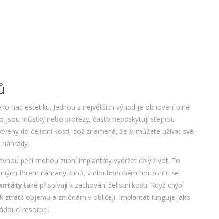
ů
eko nad estetiku. Jednou z největších výhod je obnovení plné
ko jsou můstky nebo protézy, často neposkytují stejnou
otveny do čelistní kosti, což znamená, že si můžete užívat své
 náhrady.
vnou péčí mohou zubní implantáty vydržet celý život. To
 u jiných forem náhrady zubů, v dlouhodobém horizontu se
antáty
také přispívají k zachování čelistní kosti. Když chybí
 k ztrátě objemu a změnám v obličeji. Implantát funguje jako
ádoucí resorpci.