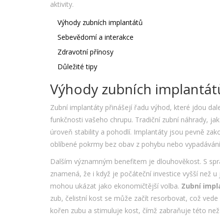
aktivity.
Výhody zubních implantátů
Sebevědomí a interakce
Zdravotní přínosy
Důležité tipy
Výhody zubních implantát
Zubní implantáty přinášejí řadu výhod, které jdou dal
funkčnosti vašeho chrupu. Tradiční zubní náhrady, ja
úroveň stability a pohodlí. Implantáty jsou pevně zak
oblíbené pokrmy bez obav z pohybu nebo vypadávání
Dalším významným benefitem je dlouhověkost. S sprá
znamená, že i když je počáteční investice vyšší než
mohou ukázat jako ekonomičtější volba.
Zubní impl
zub, čelistní kost se může začít resorbovat, což vede
kořen zubu a stimuluje kost, čímž zabraňuje této než