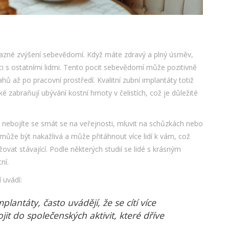
ýrazné zvýšení sebevědomí. Když máte zdravý a plný úsměv,
aci s ostatními lidmi. Tento pocit sebevědomí může pozitivně
ahů až po pracovní prostředí. Kvalitní zubní implantáty totiž
ké zabraňují ubývání kostní hmoty v čelistích, což je důležité
nebojíte se smát se na veřejnosti, mluvit na schůzkách nebo
může být nakažlivá a může přitáhnout více lidí k vám, což
vat stávající. Podle některých studií se lidé s krásným
ní.
 uvádí:
mplantáty, často uvádějí, že se cítí více
it do společenských aktivit, které dříve