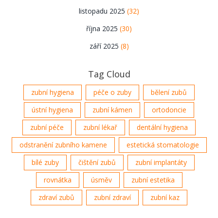
listopadu 2025
(32)
října 2025
(30)
září 2025
(8)
Tag Cloud
zubní hygiena
péče o zuby
bělení zubů
ústní hygiena
zubní kámen
ortodoncie
zubní péče
zubní lékař
dentální hygiena
odstranění zubního kamene
estetická stomatologie
bílé zuby
čištění zubů
zubní implantáty
rovnátka
úsměv
zubní estetika
zdraví zubů
zubní zdraví
zubní kaz