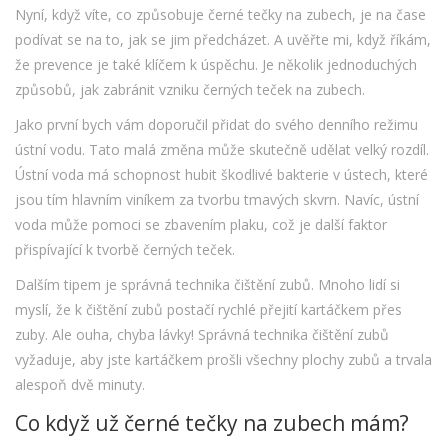
Nyní, když víte, co způsobuje černé tečky na zubech, je na čase
podívat se na to, jak se jim předcházet. A uvěřte mi, když říkám,
že prevence je také klíčem k úspěchu. Je několik jednoduchých
způsobů, jak zabránit vzniku černých teček na zubech.
Jako první bych vám doporučil přidat do svého denního režimu
ústní vodu. Tato malá změna může skutečně udělat velký rozdíl.
Ústní voda má schopnost hubit škodlivé bakterie v ústech, které
jsou tím hlavním viníkem za tvorbu tmavých skvrn. Navíc, ústní
voda může pomoci se zbavením plaku, což je další faktor
přispívající k tvorbě černých teček.
Dalším tipem je správná technika čištění zubů. Mnoho lidí si
myslí, že k čištění zubů postačí rychlé přejití kartáčkem přes
zuby. Ale ouha, chyba lávky! Správná technika čištění zubů
vyžaduje, aby jste kartáčkem prošli všechny plochy zubů a trvala
alespoň dvě minuty.
Co když už černé tečky na zubech mám?