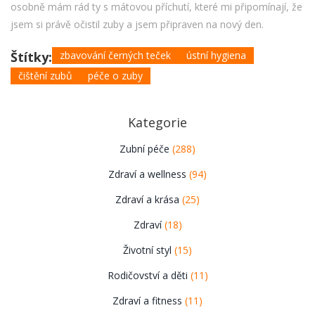
osobně mám rád ty s mátovou příchutí, které mi připomínají, že
jsem si právě očistil zuby a jsem připraven na nový den.
Štítky:
zbavování černých teček
ústní hygiena
čištění zubů
péče o zuby
Kategorie
Zubní péče
(288)
Zdraví a wellness
(94)
Zdraví a krása
(25)
Zdraví
(18)
Životní styl
(15)
Rodičovství a děti
(11)
Zdraví a fitness
(11)