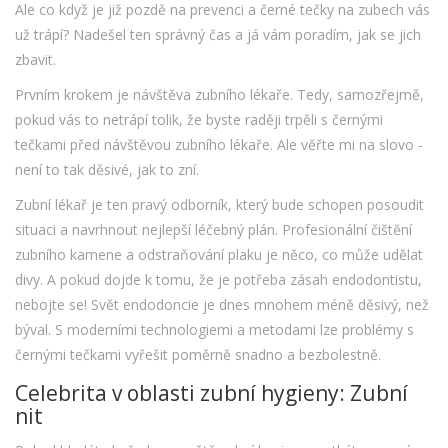
Ale co když je již pozdě na prevenci a černé tečky na zubech vás
už trápí? Nadešel ten správný čas a já vám poradím, jak se jich
zbavit.
Prvním krokem je návštěva zubního lékaře. Tedy, samozřejmě,
pokud vás to netrápí tolik, že byste raději trpěli s černými
tečkami před návštěvou zubního lékaře. Ale věřte mi na slovo -
není to tak děsivé, jak to zní.
Zubní lékař je ten pravý odborník, který bude schopen posoudit
situaci a navrhnout nejlepší léčebný plán. Profesionální čištění
zubního kamene a odstraňování plaku je něco, co může udělat
divy. A pokud dojde k tomu, že je potřeba zásah endodontistu,
nebojte se! Svět endodoncie je dnes mnohem méně děsivý, než
býval. S moderními technologiemi a metodami lze problémy s
černými tečkami vyřešit poměrně snadno a bezbolestně.
Celebrita v oblasti zubní hygieny: Zubní
nit