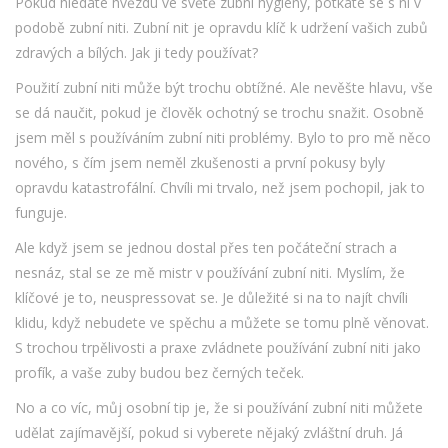
Pokud hledáte hvězdu ve světě zubní hygieny, potkáte se s ní v
podobě zubní niti. Zubní nit je opravdu klíč k udržení vašich zubů
zdravých a bílých. Jak ji tedy používat?
Použití zubní niti může být trochu obtížné. Ale nevěšte hlavu, vše
se dá naučit, pokud je člověk ochotný se trochu snažit. Osobně
jsem měl s používáním zubní niti problémy. Bylo to pro mě něco
nového, s čím jsem neměl zkušenosti a první pokusy byly
opravdu katastrofální. Chvíli mi trvalo, než jsem pochopil, jak to
funguje.
Ale když jsem se jednou dostal přes ten počáteční strach a
nesnáz, stal se ze mě mistr v používání zubní niti. Myslím, že
klíčové je to, neuspressovat se. Je důležité si na to najít chvíli
klidu, když nebudete ve spěchu a můžete se tomu plně věnovat.
S trochou trpělivosti a praxe zvládnete používání zubní niti jako
profík, a vaše zuby budou bez černých teček.
No a co víc, můj osobní tip je, že si používání zubní niti můžete
udělat zajímavější, pokud si vyberete nějaký zvláštní druh. Já