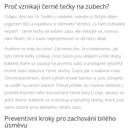
Proč vznikají černé tečky na zubech?
Chápu, děsí vás to. Sedíte u snídaně, máváte si čistým bílým
jogurtem lžící a najednou si všimnete něčeho, co tam rozhodně
nepatří - černé tečky na vašem zubu. Ale nebojte se, rovnou
vám říkám, že s touto nepříjemností se dá něco dělat.
Pustíme se tedy do toho? Začneme tím, že rozebereme, jak
tyto černé tečky vznikají. Dost často jsou viníkem určité druhy
bakterií, které se usazují na povrchu zubů a postupně vytvářejí
tmavé nebo dokonce černé skvrny. Často jde o bakterie rodu
Chromobacterium, které vytváří tmavé barvivo a jsou schopné
se usídlit na vašich zubech. Pokud přidáte do rovnice neštěstí v
podobě kouření nebo konzumace černé kávy či čaje, situace se
ještě zhorší. Bakterie se rozrůstají a vytvářejí skvrny, které jsou
velmi odolné proti běžnému čištění zubů.
Preventivní kroky pro zachování bílého
úsměvu