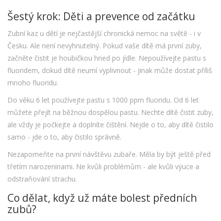
Šestý krok: Děti a prevence od začátku
Zubní kaz u dětí je nejčastější chronická nemoc na světě - i v
Česku. Ale není nevyhnutelný. Pokud vaše dítě má první zuby,
začněte čistit je houbičkou hned po jídle. Nepoužívejte pastu s
fluoridem, dokud dítě neumí vyplivnout - jinak může dostat příliš
mnoho fluoridu.
Do věku 6 let používejte pastu s 1000 ppm fluoridu. Od 6 let
můžete přejít na běžnou dospělou pastu. Nechte dítě čistit zuby,
ale vždy je počkejte a doplníte čištění. Nejde o to, aby dítě čistilo
samo - jde o to, aby čistilo správně.
Nezapomeňte na první návštěvu zubaře. Měla by být ještě před
třetím narozeninami. Ne kvůli problémům - ale kvůli výuce a
odstraňování strachu.
Co dělat, když už máte bolest předních
zubů?