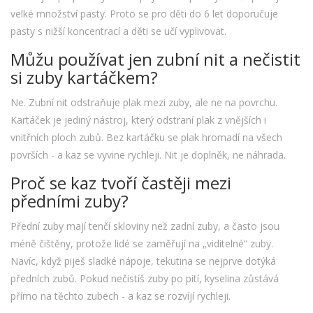
velké množství pasty. Proto se pro děti do 6 let doporučuje
pasty s nižší koncentrací a děti se učí vyplivovat.
Můžu používat jen zubní nit a nečistit
si zuby kartáčkem?
Ne. Zubní nit odstraňuje plak mezi zuby, ale ne na povrchu.
Kartáček je jediný nástroj, který odstraní plak z vnějších i
vnitřních ploch zubů. Bez kartáčku se plak hromadí na všech
površích - a kaz se vyvine rychleji. Nit je doplněk, ne náhrada.
Proč se kaz tvoří častěji mezi
předními zuby?
Přední zuby mají tenčí skloviny než zadní zuby, a často jsou
méně čištěny, protože lidé se zaměřují na „viditelné“ zuby.
Navíc, když piješ sladké nápoje, tekutina se nejprve dotýká
předních zubů. Pokud nečistíš zuby po pití, kyselina zůstává
přímo na těchto zubech - a kaz se rozvíjí rychleji.