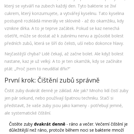
který se vytváří na zubech každý den. Tyto bakterie se živí
cukrem, který konzumujete, a vytvářejí kyselinu. Tato kyselina
postupně rozkládá minerály ve sklovině - až do okamžiku, kdy
vznikne dírka. A to je teprve začátek. Pokud se kaz nenechá
ošetřit, může se dostat až k zubnímu nervu a způsobit bolest
předních zubů, která se šíří do čelisti, uší nebo dokonce hlavy.
Nejčastější chyba? Lidé čekají, až začne bolet. Ale když bolest
nastane, kaz je už velký. A to je ten okamžik, kdy se začínáte
ptát: „Proč jsem to neudělal dřív?“
První krok: Čištění zubů správně
Čistit zuby dvakrát denně je základ. Ale jak? Mnoho lidí čistí zuby
jen pár sekund, nebo používají špatnou techniku. Stačí si
představit, že vaše zuby jsou jako kameny - potřebují jemné,
ale systematické čištění.
Čistěte zuby
dvakrát denně
- ráno a večer. Večerní čištění je
důležitější než ráno, protože během noci se bakterie množí