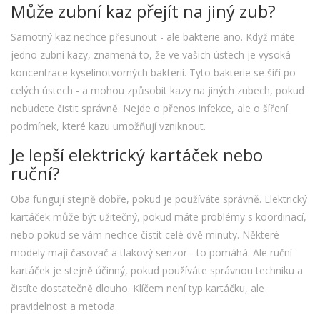
Může zubní kaz přejít na jiný zub?
Samotný kaz nechce přesunout - ale bakterie ano. Když máte
jedno zubní kazy, znamená to, že ve vašich ústech je vysoká
koncentrace kyselinotvorných bakterií. Tyto bakterie se šíří po
celých ústech - a mohou způsobit kazy na jiných zubech, pokud
nebudete čistit správně. Nejde o přenos infekce, ale o šíření
podmínek, které kazu umožňují vzniknout.
Je lepší elektrický kartáček nebo
ruční?
Oba fungují stejně dobře, pokud je používáte správně. Elektrický
kartáček může být užitečný, pokud máte problémy s koordinací,
nebo pokud se vám nechce čistit celé dvě minuty. Některé
modely mají časovač a tlakový senzor - to pomáhá. Ale ruční
kartáček je stejně účinný, pokud používáte správnou techniku a
čistíte dostatečně dlouho. Klíčem není typ kartáčku, ale
pravidelnost a metoda.