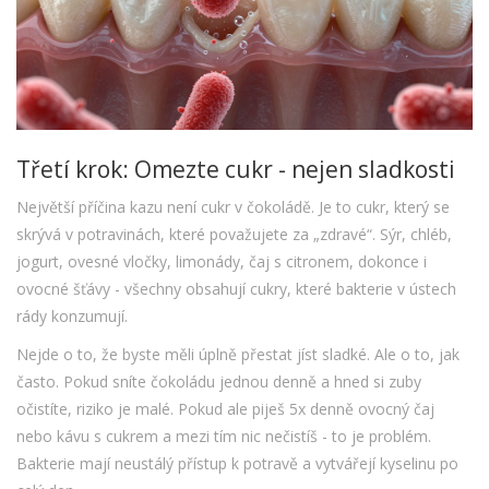
Třetí krok: Omezte cukr - nejen sladkosti
Největší příčina kazu není cukr v čokoládě. Je to cukr, který se
skrývá v potravinách, které považujete za „zdravé“. Sýr, chléb,
jogurt, ovesné vločky, limonády, čaj s citronem, dokonce i
ovocné šťávy - všechny obsahují cukry, které bakterie v ústech
rády konzumují.
Nejde o to, že byste měli úplně přestat jíst sladké. Ale o to, jak
často. Pokud sníte čokoládu jednou denně a hned si zuby
očistíte, riziko je malé. Pokud ale piješ 5x denně ovocný čaj
nebo kávu s cukrem a mezi tím nic nečistíš - to je problém.
Bakterie mají neustálý přístup k potravě a vytvářejí kyselinu po