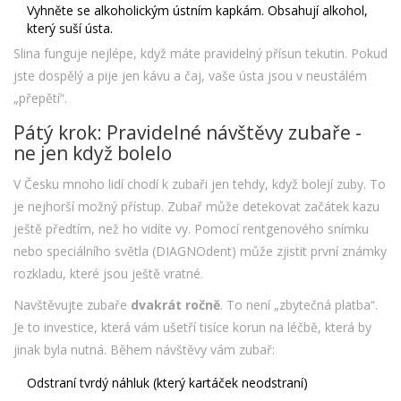
Vyhněte se alkoholickým ústním kapkám. Obsahují alkohol,
který suší ústa.
Slina funguje nejlépe, když máte pravidelný přísun tekutin. Pokud
jste dospělý a pije jen kávu a čaj, vaše ústa jsou v neustálém
„přepětí“.
Pátý krok: Pravidelné návštěvy zubaře -
ne jen když bolelo
V Česku mnoho lidí chodí k zubaři jen tehdy, když bolejí zuby. To
je nejhorší možný přístup. Zubař může detekovat začátek kazu
ještě předtím, než ho vidíte vy. Pomocí rentgenového snímku
nebo speciálního světla (DIAGNOdent) může zjistit první známky
rozkladu, které jsou ještě vratné.
Navštěvujte zubaře
dvakrát ročně
. To není „zbytečná platba“.
Je to investice, která vám ušetří tisíce korun na léčbě, která by
jinak byla nutná. Během návštěvy vám zubař:
Odstraní tvrdý náhluk (který kartáček neodstraní)