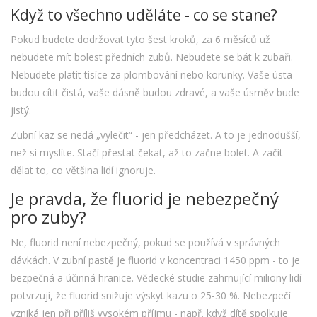
Když to všechno uděláte - co se stane?
Pokud budete dodržovat tyto šest kroků, za 6 měsíců už
nebudete mít bolest předních zubů. Nebudete se bát k zubaři.
Nebudete platit tisíce za plombování nebo korunky. Vaše ústa
budou cítit čistá, vaše dásně budou zdravé, a vaše úsměv bude
jistý.
Zubní kaz se nedá „vylečit“ - jen předcházet. A to je jednodušší,
než si myslíte. Stačí přestat čekat, až to začne bolet. A začít
dělat to, co většina lidí ignoruje.
Je pravda, že fluorid je nebezpečný
pro zuby?
Ne, fluorid není nebezpečný, pokud se používá v správných
dávkách. V zubní pastě je fluorid v koncentraci 1450 ppm - to je
bezpečná a účinná hranice. Vědecké studie zahrnující miliony lidí
potvrzují, že fluorid snižuje výskyt kazu o 25-30 %. Nebezpečí
vzniká jen při příliš vysokém příjmu - např. když dítě spolkuje