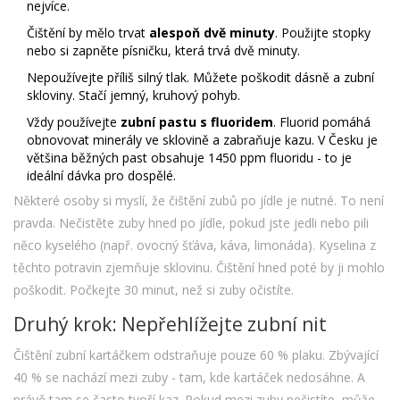
nejvíce.
Čištění by mělo trvat
alespoň dvě minuty
. Použijte stopky
nebo si zapněte písničku, která trvá dvě minuty.
Nepoužívejte příliš silný tlak. Můžete poškodit dásně a zubní
skloviny. Stačí jemný, kruhový pohyb.
Vždy používejte
zubní pastu s fluoridem
. Fluorid pomáhá
obnovovat minerály ve sklovině a zabraňuje kazu. V Česku je
většina běžných past obsahuje 1450 ppm fluoridu - to je
ideální dávka pro dospělé.
Některé osoby si myslí, že čištění zubů po jídle je nutné. To není
pravda. Nečistěte zuby hned po jídle, pokud jste jedli nebo pili
něco kyselého (např. ovocný šťáva, káva, limonáda). Kyselina z
těchto potravin zjemňuje sklovinu. Čištění hned poté by ji mohlo
poškodit. Počkejte 30 minut, než si zuby očistíte.
Druhý krok: Nepřehlížejte zubní nit
Čištění zubní kartáčkem odstraňuje pouze 60 % plaku. Zbývající
40 % se nachází mezi zuby - tam, kde kartáček nedosáhne. A
právě tam se často tvoří kaz. Pokud mezi zuby nečistíte, může