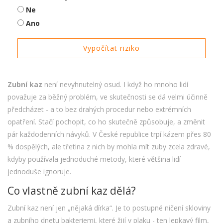
Ne
Ano
Vypočítat riziko
Zubní kaz
není nevyhnutelný osud. I když ho mnoho lidí
považuje za běžný problém, ve skutečnosti se dá velmi účinně
předcházet - a to bez drahých procedur nebo extrémních
opatření. Stačí pochopit, co ho skutečně způsobuje, a změnit
pár každodenních návyků. V České republice trpí kázem přes 80
% dospělých, ale třetina z nich by mohla mít zuby zcela zdravé,
kdyby používala jednoduché metody, které většina lidí
jednoduše ignoruje.
Co vlastně zubní kaz dělá?
Zubní kaz není jen „nějaká dírka“. Je to postupné ničení skloviny
a zubního dnetu bakteriemi, které žijí v plaku - ten lepkavý film,