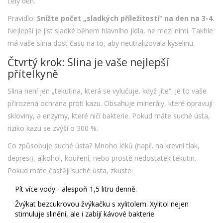
celý den.
Pravidlo:
Snížte počet „sladkých příležitostí“ na den na 3-4
.
Nejlepší je jíst sladké během hlavního jídla, ne mezi nimi. Takhle
má vaše slina dost času na to, aby neutralizovala kyselinu.
Čtvrtý krok: Slina je vaše nejlepší
přítelkyně
Slina není jen „tekutina, která se vylučuje, když jíte“. Je to vaše
přirozená ochrana proti kazu. Obsahuje minerály, které opravují
skloviny, a enzymy, které ničí bakterie. Pokud máte suché ústa,
riziko kazu se zvýší o 300 %.
Co způsobuje suché ústa? Mnoho léků (např. na krevní tlak,
depresi), alkohol, kouření, nebo prostě nedostatek tekutin.
Pokud máte častěji suché ústa, zkuste:
Pít více vody - alespoň 1,5 litru denně.
Žvýkat bezcukrovou žvýkačku s xylitolem. Xylitol nejen
stimuluje slinění, ale i zabíjí kávové bakterie.