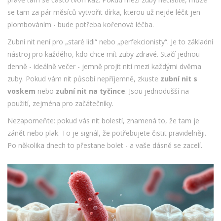
se tam za pár měsíců vytvořit dírka, kterou už nejde léčit jen
plombováním - bude potřeba kořenová léčba.
Zubní nit není pro „staré lidi“ nebo „perfekcionisty“. Je to základní
nástroj pro každého, kdo chce mít zuby zdravé. Stačí jednou
denně - ideálně večer - jemně projít nití mezi každými dvěma
zuby. Pokud vám nit působí nepříjemně, zkuste
zubní nit s
voskem
nebo
zubní nit na tyčince
. Jsou jednodušší na
použití, zejména pro začátečníky.
Nezapomeňte: pokud vás nit bolestí, znamená to, že tam je
zánět nebo plak. To je signál, že potřebujete čistit pravidelněji.
Po několika dnech to přestane bolet - a vaše dásně se zacelí.