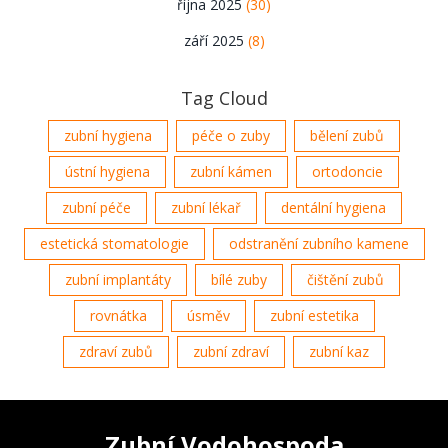
října 2025
(30)
září 2025
(8)
Tag Cloud
zubní hygiena
péče o zuby
bělení zubů
ústní hygiena
zubní kámen
ortodoncie
zubní péče
zubní lékař
dentální hygiena
estetická stomatologie
odstranění zubního kamene
zubní implantáty
bílé zuby
čištění zubů
rovnátka
úsměv
zubní estetika
zdraví zubů
zubní zdraví
zubní kaz
Zubní Vodohospoda