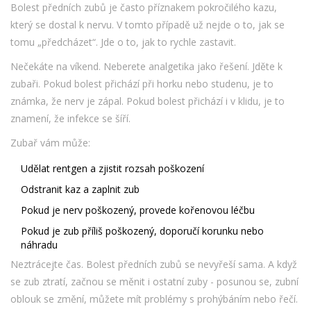
Bolest předních zubů je často příznakem pokročilého kazu,
který se dostal k nervu. V tomto případě už nejde o to, jak se
tomu „předcházet“. Jde o to, jak to rychle zastavit.
Nečekáte na víkend. Neberete analgetika jako řešení. Jděte k
zubaři. Pokud bolest přichází při horku nebo studenu, je to
známka, že nerv je zápal. Pokud bolest přichází i v klidu, je to
znamení, že infekce se šíří.
Zubař vám může:
Udělat rentgen a zjistit rozsah poškození
Odstranit kaz a zaplnit zub
Pokud je nerv poškozený, provede kořenovou léčbu
Pokud je zub příliš poškozený, doporučí korunku nebo
náhradu
Neztrácejte čas. Bolest předních zubů se nevyřeší sama. A když
se zub ztratí, začnou se měnit i ostatní zuby - posunou se, zubní
oblouk se změní, můžete mít problémy s prohýbáním nebo řečí.