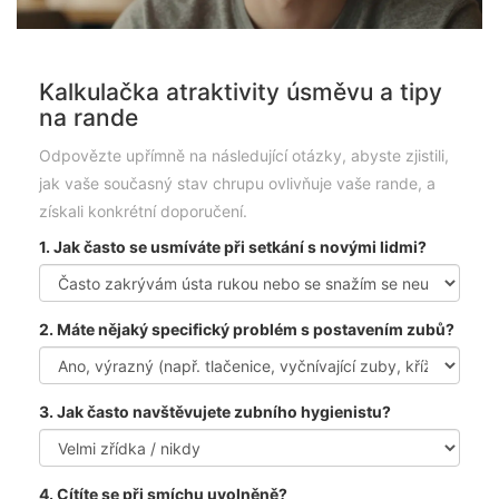
Kalkulačka atraktivity úsměvu a tipy
na rande
Odpovězte upřímně na následující otázky, abyste zjistili,
jak vaše současný stav chrupu ovlivňuje vaše rande, a
získali konkrétní doporučení.
1. Jak často se usmíváte při setkání s novými lidmi?
2. Máte nějaký specifický problém s postavením zubů?
3. Jak často navštěvujete zubního hygienistu?
4. Cítíte se při smíchu uvolněně?