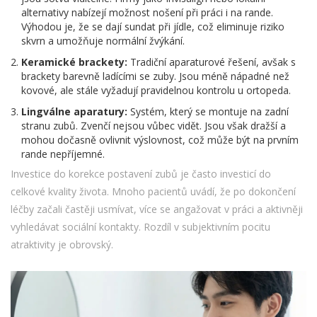
alternativy nabízejí možnost nošení při práci i na rande.
Výhodou je, že se dají sundat při jídle, což eliminuje riziko
skvrn a umožňuje normální žvýkání.
Keramické brackety:
Tradiční aparaturové řešení, avšak s
brackety barevně ladícími se zuby. Jsou méně nápadné než
kovové, ale stále vyžadují pravidelnou kontrolu u ortopeda.
Lingválne aparatury:
Systém, který se montuje na zadní
stranu zubů. Zvenčí nejsou vůbec vidět. Jsou však dražší a
mohou dočasně ovlivnit výslovnost, což může být na prvním
rande nepříjemné.
Investice do korekce postavení zubů je často investicí do
celkové kvality života. Mnoho pacientů uvádí, že po dokončení
léčby začali častěji usmívat, více se angažovat v práci a aktivněji
vyhledávat sociální kontakty. Rozdíl v subjektivním pocitu
atraktivity je obrovský.