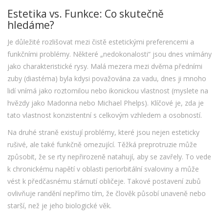
Estetika vs. Funkce: Co skutečně
hledáme?
Je důležité rozlišovat mezi čistě estetickými preferencemi a
funkčními problémy. Některé „nedokonalosti“ jsou dnes vnímány
jako charakteristické rysy. Malá mezera mezi dvěma předními
zuby (diastéma) byla kdysi považována za vadu, dnes ji mnoho
lidí vnímá jako roztomilou nebo ikonickou vlastnost (myslete na
hvězdy jako Madonna nebo Michael Phelps). Klíčové je, zda je
tato vlastnost konzistentní s celkovým vzhledem a osobností.
Na druhé straně existují problémy, které jsou nejen esteticky
rušivé, ale také funkčně omezující. Těžká preprotruzie může
způsobit, že se rty nepřirozeně natahují, aby se zavřely. To vede
k chronickému napětí v oblasti periorbitální svaloviny a může
vést k předčasnému stárnutí obličeje. Takové postavení zubů
ovlivňuje randění nepřímo tím, že člověk působí unaveně nebo
starší, než je jeho biologické věk.