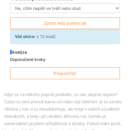
Zjistit můj potenciál
Váš skóre:
z 12 bodů
Analýza
Doporučené kroky:
Přepočítat
Když se na někoho poprvé podíváte, co vás zaujme nejvíce?
Často to není přesně barva očí nebo styl oblečení. Je to úsměv.
Většina z nás si to neuvědomuje, ale
hraje v našich sociálních
interakcích, a tedy i při randění, klíčovou roli. Úsměv je
univerzálním jazykem přitažlivosti a důvěry. Pokud máte pocit,