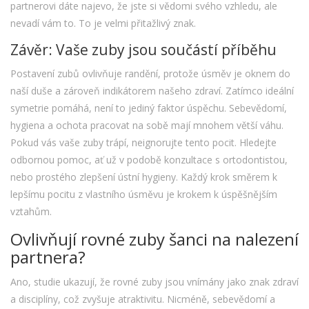
partnerovi dáte najevo, že jste si vědomi svého vzhledu, ale
nevadí vám to. To je velmi přitažlivý znak.
Závěr: Vaše zuby jsou součástí příběhu
Postavení zubů ovlivňuje randění, protože úsměv je oknem do
naší duše a zároveň indikátorem našeho zdraví. Zatímco ideální
symetrie pomáhá, není to jediný faktor úspěchu. Sebevědomí,
hygiena a ochota pracovat na sobě mají mnohem větší váhu.
Pokud vás vaše zuby trápí, neignorujte tento pocit. Hledejte
odbornou pomoc, ať už v podobě konzultace s ortodontistou,
nebo prostého zlepšení ústní hygieny. Každý krok směrem k
lepšímu pocitu z vlastního úsměvu je krokem k úspěšnějším
vztahům.
Ovlivňují rovné zuby šanci na nalezení
partnera?
Ano, studie ukazují, že rovné zuby jsou vnímány jako znak zdraví
a disciplíny, což zvyšuje atraktivitu. Nicméně, sebevědomí a