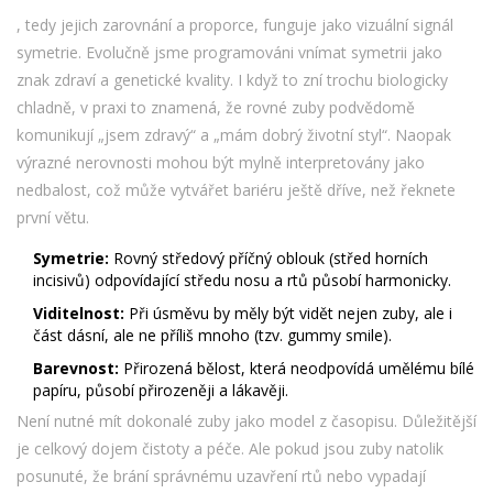
, tedy jejich zarovnání a proporce, funguje jako vizuální signál
symetrie. Evolučně jsme programováni vnímat symetrii jako
znak zdraví a genetické kvality. I když to zní trochu biologicky
chladně, v praxi to znamená, že rovné zuby podvědomě
komunikují „jsem zdravý“ a „mám dobrý životní styl“. Naopak
výrazné nerovnosti mohou být mylně interpretovány jako
nedbalost, což může vytvářet bariéru ještě dříve, než řeknete
první větu.
Symetrie:
Rovný středový příčný oblouk (střed horních
incisivů) odpovídající středu nosu a rtů působí harmonicky.
Viditelnost:
Při úsměvu by měly být vidět nejen zuby, ale i
část dásní, ale ne příliš mnoho (tzv. gummy smile).
Barevnost:
Přirozená bělost, která neodpovídá umělému bílé
papíru, působí přirozeněji a lákavěji.
Není nutné mít dokonalé zuby jako model z časopisu. Důležitější
je celkový dojem čistoty a péče. Ale pokud jsou zuby natolik
posunuté, že brání správnému uzavření rtů nebo vypadají