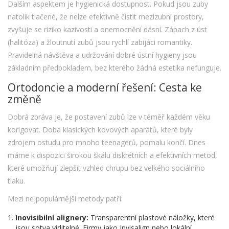
Dalším aspektem je hygienická dostupnost. Pokud jsou zuby
natolik tlačené, že nelze efektivně čistit mezizubní prostory,
zvyšuje se riziko kazivosti a onemocnění dásní. Zápach z úst
(halitóza) a žloutnutí zubů jsou rychlí zabijáci romantiky.
Pravidelná návštěva
a udržování dobré ústní hygieny jsou
základním předpokladem, bez kterého žádná estetika nefunguje.
Ortodoncie a moderní řešení: Cesta ke
změně
Dobrá zpráva je, že postavení zubů lze v téměř každém věku
korigovat. Doba klasických kovových aparátů, které byly
zdrojem ostudu pro mnoho teenagerů, pomalu končí. Dnes
máme k dispozici širokou škálu diskrétních a efektivních metod,
které umožňují zlepšit vzhled chrupu bez velkého sociálního
tlaku.
Mezi nejpopulárnější metody patří:
Inovisibilní alignery:
Transparentní plastové náložky, které
jsou sotva viditelné. Firmy jako Invisalign nebo lokální