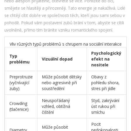
nebo alespoň přijatelně, otevřete se více. Pohlížíte do očí,
smějete se hlasitěji a přirozeněji. Tato energie je nakažlivá. Lidé
se chtějí cítit dobře ve společnosti těch, kteří jsou sami sebou v
pohodě. Pokud vám postavení zubů brání v tom, abyste se cítili
uvolněně, přímo tím bráníte vzniku romantického spojení.
Vliv různých typů problémů s chrupem na sociální interakce
Psychologický
Typ
Vizuální dopad
efekt na
problému
nositele
Preprotruzie
Může působit dětsky
Obavy z
(vyčnívající
nebo agresivně při
pohledu shora,
zuby)
soustředění
stres při jídle
Neuspořádaný
Styd, zakrývání
Crowding
vzhled, obtížná
úst rukou při
(tlačenice)
čištění
smíchu
Pocit
Může působit
Diametry
nedokonalosti,