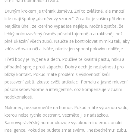
vítězí nad dokonalostí tvaru.
Druhým krokem je trénink úsměvu. Zní to zvláštně, ale mnozí
lidé mají špatný „úsměvový vzorec“. Zrcadlo je vaším přítelem.
Najděte úhel, ze kterého vypadáte nejlépe. Možná zjistíte, že
lehký polouzavřený úsměv působí tajemně a atraktivněji než
plné ukázání všech zubů. Naučte se kontrolovat mimiku tak, aby
zdůrazňovala oči a tváře, nikoliv jen spodní polovinu obličeje.
Třetí body je hygiena a dech. Používejte kvalitní pastu, nitku a
případně spreje proti zápachu. Dobrý dech je nezbytností pro
blízký kontakt. Pokud máte problém s výslovností kvůli
postavení zubů, zkuste cvičit artikulaci. Pomalu a jasné mluvení
působí sebevědomě a inteligentně, což kompenzuje vizuální
nedokonalosti.
Nakonec, nezapomeňte na humor. Pokud máte výraznou vadu,
kterou nelze rychle odstranit, vezměte ji s nadsázkou.
Samovyprávěčský humor ukazuje vysokou míru emocionalní
inteligence. Pokud se budete smát svému „nezbednému“ zubu,