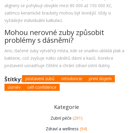
alignery se pohybují obvykle mezi 80 000 až 150 000 Kč,
zatímco keramické brackety mohou být levnější. Vždy si
vyžádejte individuální kalkulaci.
Mohou nerovné zuby způsobit
problémy s dásněmi?
Ano, tlačené zuby vytvářejí místa, kde se snadno ukládá plak a
bakterie, což zvyšuje riziko zánětů dásní a kazů. Korekce
postavení usnadňuje čištění a chrání zdraví ústní dutiny.
Štítky:
postavení zubů
ortodoncie
první dojem
úsměv
self-confidence
Kategorie
Zubní péče
(291)
Zdraví a wellness
(94)