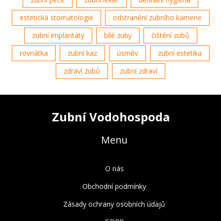
estetická stomatologie
odstranění zubního kamene
zubní implantáty
bílé zuby
čištění zubů
rovnátka
zubní kaz
úsměv
zubní estetika
zdraví zubů
zubní zdraví
Zubní Vodohospoda
Menu
O nás
Obchodní podmínky
Zásady ochrany osobních údajů