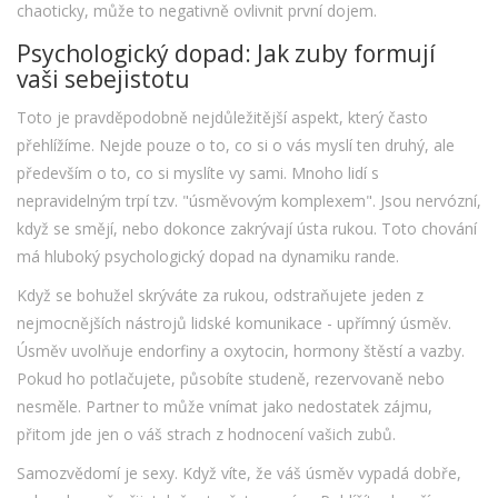
chaoticky, může to negativně ovlivnit první dojem.
Psychologický dopad: Jak zuby formují
vaši sebejistotu
Toto je pravděpodobně nejdůležitější aspekt, který často
přehlížíme. Nejde pouze o to, co si o vás myslí ten druhý, ale
především o to, co si myslíte vy sami. Mnoho lidí s
nepravidelným
trpí tzv. "úsměvovým komplexem". Jsou nervózní,
když se smějí, nebo dokonce zakrývají ústa rukou. Toto chování
má hluboký psychologický dopad na dynamiku rande.
Když se bohužel skrýváte za rukou, odstraňujete jeden z
nejmocnějších nástrojů lidské komunikace - upřímný úsměv.
Úsměv uvolňuje endorfiny a oxytocin, hormony štěstí a vazby.
Pokud ho potlačujete, působíte studeně, rezervovaně nebo
nesměle. Partner to může vnímat jako nedostatek zájmu,
přitom jde jen o váš strach z hodnocení vašich zubů.
Samozvědomí je sexy. Když víte, že váš úsměv vypadá dobře,