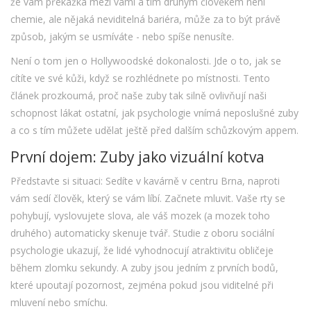
že vám překážka mezi vámi a tím druhým člověkem není
chemie, ale nějaká neviditelná bariéra, může za to být právě
způsob, jakým se usmíváte - nebo spíše nenusíte.
Není o tom jen o Hollywoodské dokonalosti. Jde o to, jak se
cítíte ve své kůži, když se rozhlédnete po místnosti. Tento
článek prozkoumá, proč naše zuby tak silně ovlivňují naši
schopnost lákat ostatní, jak psychologie vnímá neposlušné zuby
a co s tím můžete udělat ještě před dalším schůzkovým appem.
První dojem: Zuby jako vizuální kotva
Představte si situaci: Sedíte v kavárně v centru Brna, naproti
vám sedí člověk, který se vám líbí. Začnete mluvit. Vaše rty se
pohybují, vyslovujete slova, ale váš mozek (a mozek toho
druhého) automaticky skenuje tvář. Studie z oboru sociální
psychologie ukazují, že lidé vyhodnocují atraktivitu obličeje
během zlomku sekundy. A zuby jsou jedním z prvních bodů,
které upoutají pozornost, zejména pokud jsou viditelné při
mluvení nebo smíchu.