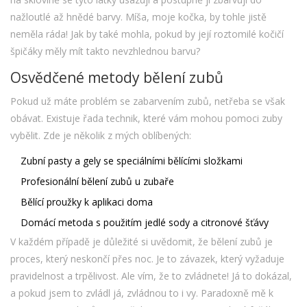
nažloutlé až hnědé barvy. Míša, moje kočka, by tohle jistě
neměla ráda! Jak by také mohla, pokud by její roztomilé kočičí
špičáky měly mít takto nevzhlednou barvu?
Osvědčené metody bělení zubů
Pokud už máte problém se zabarvením zubů, netřeba se však
obávat. Existuje řada technik, které vám mohou pomoci zuby
vybělit. Zde je několik z mých oblíbených:
Zubní pasty a gely se speciálními bělícími složkami
Profesionální bělení zubů u zubaře
Bělící proužky k aplikaci doma
Domácí metoda s použitím jedlé sody a citronové šťávy
V každém případě je důležité si uvědomit, že bělení zubů je
proces, který neskončí přes noc. Je to závazek, který vyžaduje
pravidelnost a trpělivost. Ale vím, že to zvládnete! Já to dokázal,
a pokud jsem to zvládl já, zvládnou to i vy. Paradoxně mě k