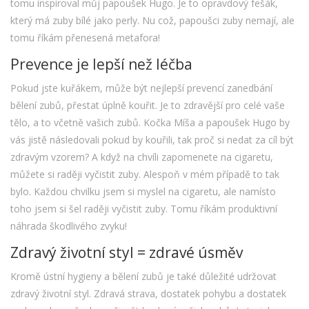
tomu inspiroval můj papoušek Hugo. Je to opravdový fešák,
který má zuby bílé jako perly. Nu což, papoušci zuby nemají, ale
tomu říkám přenesená metafora!
Prevence je lepší než léčba
Pokud jste kuřákem, může být nejlepší prevencí zanedbání
bělení zubů, přestat úplně kouřit. Je to zdravější pro celé vaše
tělo, a to včetně vašich zubů. Kočka Míša a papoušek Hugo by
vás jistě následovali pokud by kouřili, tak proč si nedat za cíl být
zdravým vzorem? A když na chvíli zapomenete na cigaretu,
můžete si raději vyčistit zuby. Alespoň v mém případě to tak
bylo. Každou chvilku jsem si myslel na cigaretu, ale namísto
toho jsem si šel raději vyčistit zuby. Tomu říkám produktivní
náhrada škodlivého zvyku!
Zdravý životní styl = zdravé úsměv
Kromě ústní hygieny a bělení zubů je také důležité udržovat
zdravý životní styl. Zdravá strava, dostatek pohybu a dostatek