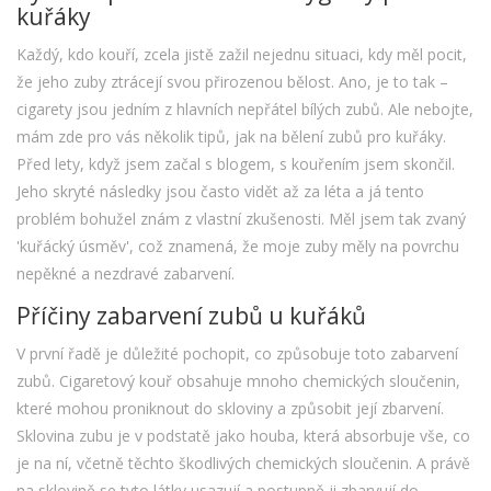
kuřáky
Každý, kdo kouří, zcela jistě zažil nejednu situaci, kdy měl pocit,
že jeho zuby ztrácejí svou přirozenou bělost. Ano, je to tak –
cigarety jsou jedním z hlavních nepřátel bílých zubů. Ale nebojte,
mám zde pro vás několik tipů, jak na bělení zubů pro kuřáky.
Před lety, když jsem začal s blogem, s kouřením jsem skončil.
Jeho skryté následky jsou často vidět až za léta a já tento
problém bohužel znám z vlastní zkušenosti. Měl jsem tak zvaný
'kuřácký úsměv', což znamená, že moje zuby měly na povrchu
nepěkné a nezdravé zabarvení.
Příčiny zabarvení zubů u kuřáků
V první řadě je důležité pochopit, co způsobuje toto zabarvení
zubů. Cigaretový kouř obsahuje mnoho chemických sloučenin,
které mohou proniknout do skloviny a způsobit její zbarvení.
Sklovina zubu je v podstatě jako houba, která absorbuje vše, co
je na ní, včetně těchto škodlivých chemických sloučenin. A právě
na sklovině se tyto látky usazují a postupně ji zbarvují do