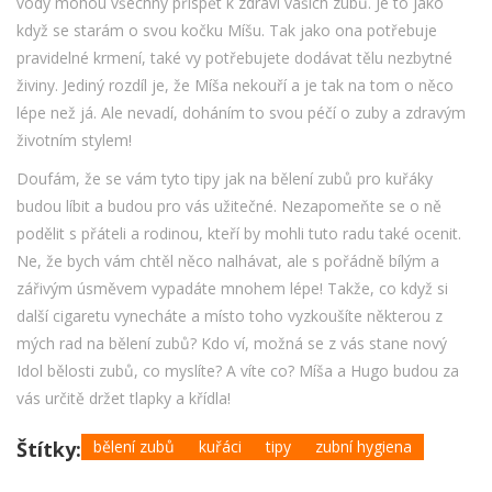
vody mohou všechny přispět k zdraví vašich zubů. Je to jako
když se starám o svou kočku Míšu. Tak jako ona potřebuje
pravidelné krmení, také vy potřebujete dodávat tělu nezbytné
živiny. Jediný rozdíl je, že Míša nekouří a je tak na tom o něco
lépe než já. Ale nevadí, doháním to svou péčí o zuby a zdravým
životním stylem!
Doufám, že se vám tyto tipy jak na bělení zubů pro kuřáky
budou líbit a budou pro vás užitečné. Nezapomeňte se o ně
podělit s přáteli a rodinou, kteří by mohli tuto radu také ocenit.
Ne, že bych vám chtěl něco nalhávat, ale s pořádně bílým a
zářivým úsměvem vypadáte mnohem lépe! Takže, co když si
další cigaretu vynecháte a místo toho vyzkoušíte některou z
mých rad na bělení zubů? Kdo ví, možná se z vás stane nový
Idol bělosti zubů, co myslíte? A víte co? Míša a Hugo budou za
vás určitě držet tlapky a křídla!
Štítky:
bělení zubů
kuřáci
tipy
zubní hygiena