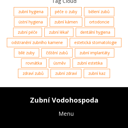
Tag Cloud
zubní hygiena
péče o zuby
bělení zubů
ústní hygiena
zubní kámen
ortodoncie
zubní péče
zubní lékař
dentální hygiena
odstranění zubního kamene
estetická stomatologie
bílé zuby
čištění zubů
zubní implantáty
rovnátka
úsměv
zubní estetika
zdraví zubů
zubní zdraví
zubní kaz
Zubní Vodohospoda
Menu