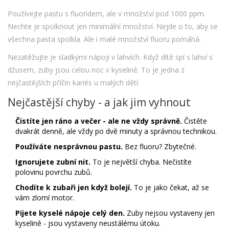
Používejte pastu s fluoridem, ale v množství pod 1000 ppm.
Nechte je spolknout jen minimální množství. Nejde o to, aby se
všechna pasta spolkla. Ale i malé množství fluoru pomáhá.
Nezatěžujte je sladkými nápoji v lahvích. Když dítě spí s lahví s
džusem, zuby jsou celou noc v kyselině. To je jedna z
nejčastějších příčin kariés u malých dětí.
Nejčastější chyby - a jak jim vyhnout
Čistíte jen ráno a večer - ale ne vždy správně.
Čistěte
dvakrát denně, ale vždy po dvě minuty a správnou technikou.
Používáte nesprávnou pastu.
Bez fluoru? Zbytečné.
Ignorujete zubní nit.
To je největší chyba. Nečistíte
polovinu povrchu zubů.
Chodíte k zubaři jen když bolejí.
To je jako čekat, až se
vám zlomí motor.
Pijete kyselé nápoje celý den.
Zuby nejsou vystaveny jen
kyselině - jsou vystaveny neustálému útoku.