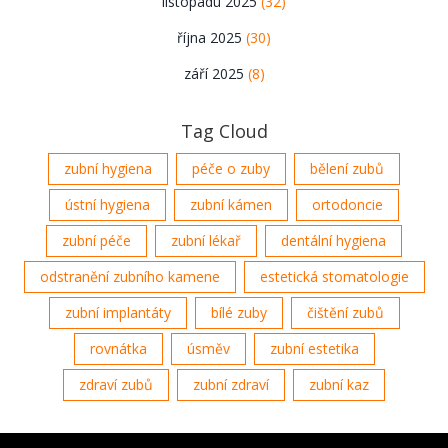
listopadu 2025
(32)
října 2025
(30)
září 2025
(8)
Tag Cloud
zubní hygiena
péče o zuby
bělení zubů
ústní hygiena
zubní kámen
ortodoncie
zubní péče
zubní lékař
dentální hygiena
odstranění zubního kamene
estetická stomatologie
zubní implantáty
bílé zuby
čištění zubů
rovnátka
úsměv
zubní estetika
zdraví zubů
zubní zdraví
zubní kaz