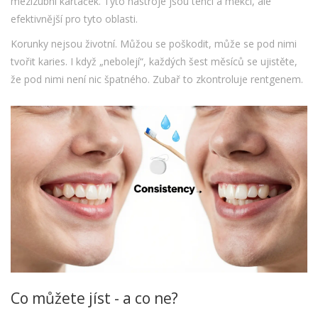
mezizubní kartáček. Tyto nástroje jsou tenčí a měkčí, ale
efektivnější pro tyto oblasti.
Korunky nejsou životní. Můžou se poškodit, může se pod nimi
tvořit karies. I když „nebolejí“, každých šest měsíců se ujistěte,
že pod nimi není nic špatného. Zubař to zkontroluje rentgenem.
Co můžete jíst - a co ne?