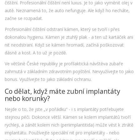
čištění. Profesionální čištění není luxus. Je to jako vyměnit olej v
autě. Neznamená to, že auto nefunguje. Ale když ho necháte,
začne se rozpadat.
Profesionální čištění odstraní kámen, který se tvoří i přes
dokonalou hygienu. Kámen je ztuhlý plak - a ten už kartáček ani
nit neodstraní. Když se kámen hromadí, začíná poškozovat
dásně a kost. A to už je pozdě.
Ve většině České republiky je profilaktická návštěva zubaře
zahrnutá v základním zdravotním pojištění. Nevyužívejte to jako
bonus. Využívejte to jako základní ochranu.
Co dělat, když máte zubní implantáty
nebo korunky?
Nejde o to, že jste „v pořádku“ - i s implantáty potřebujete
stejnou péči. Dokonce větší. Kámen se kolem implantátů tvoří
rychleji, a zánět kolem nich (periimplantitida) může vést k ztrátě
implantátu. Používejte speciální nit pro implantáty - nebo