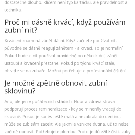
dostatečně dlouho. Klíčem není typ kartáčku, ale pravidelnost a
technika.
Proč mi dásně krvácí, když používám
zubní nit?
Krvácení znamená zánět dásní. Když začnete používat nit,
původně se dásně reagují zánětem - a krvácí. To je normální.
Pokud budete nit používat pravidelně po několik dní, zánět
ustoupí a krvácení přestane. Pokud po týdnu krvácí stále,
obraťte se na zubaře. Možná potřebujete profesionální čištění.
Je možné zpětně obnovit zubní
sklovinu?
Ano, ale jen v počátečních stádiích. Fluor a zdravá strava
podporují proces remineralizace - kdy se minerály vracejí do
sklovině. Pokud je kariés ještě malá a nezabrala do dentinu,
může se zub sám zacelit. Ale jakmile vznikne dutina, už to nelze
zpětně obnovit. Potřebujete plombu. Proto je důležité čistit zuby