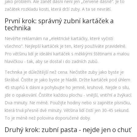
jako problém. Ale zánět dásní není jen „červené dásně“. Je to
začátek rozkladu kosti, která drží zuby. A ta se nevrátí.
První krok: správný zubní kartáček a
technika
Nevěřte reklamám na „elektrické kartáčky, které vyčistí
všechno“. Nejlepší kartáček je ten, který používáte pravidelně.
Pro většinu lidí je ideální kartáček s měkkými štětinami a malou
hlavičkou - tak, aby se dostal i do zadních zubů.
Technika je důležitější než cena. Nečistíte zuby jako byste je
škrábal. Čistíte je jako byste je hladili. Držte kartáček pod úhlem
45 stupňů k dásni a pohybujte ho jemně, kruhově. Nejde o sílu,
jde o opakování. Čistěte každou plochu - vnější, vnitřní a žvýkací.
Dva minuty. Ne méně. Použijte hodiny nebo si zapněte písničku,
která trvá přesně dvě minuty. Většina lidí čistí jen 30-45 sekund.
To je méně než polovina doporučené doby.
Druhý krok: zubní pasta - nejde jen o chuť