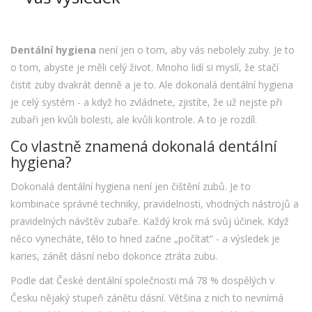
Dentální hygiena
není jen o tom, aby vás nebolely zuby. Je to
o tom, abyste je měli celý život. Mnoho lidí si myslí, že stačí
čistit zuby dvakrát denně a je to. Ale dokonalá dentální hygiena
je celý systém - a když ho zvládnete, zjistíte, že už nejste při
zubaři jen kvůli bolesti, ale kvůli kontrole. A to je rozdíl.
Co vlastně znamená dokonalá dentální
hygiena?
Dokonalá dentální hygiena není jen čištění zubů. Je to
kombinace správné techniky, pravidelnosti, vhodných nástrojů a
pravidelných návštěv zubaře. Každý krok má svůj účinek. Když
něco vynecháte, tělo to hned začne „počítat“ - a výsledek je
karies, zánět dásní nebo dokonce ztráta zubu.
Podle dat České dentální společnosti má 78 % dospělých v
Česku nějaký stupeň zánětu dásní. Většina z nich to nevnímá