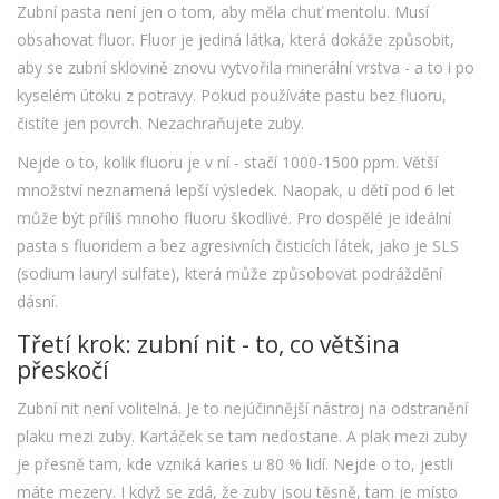
Zubní pasta není jen o tom, aby měla chuť mentolu. Musí
obsahovat fluor. Fluor je jediná látka, která dokáže způsobit,
aby se zubní sklovině znovu vytvořila minerální vrstva - a to i po
kyselém útoku z potravy. Pokud používáte pastu bez fluoru,
čistíte jen povrch. Nezachraňujete zuby.
Nejde o to, kolik fluoru je v ní - stačí 1000-1500 ppm. Větší
množství neznamená lepší výsledek. Naopak, u dětí pod 6 let
může být příliš mnoho fluoru škodlivé. Pro dospělé je ideální
pasta s fluoridem a bez agresivních čisticích látek, jako je SLS
(sodium lauryl sulfate), která může způsobovat podráždění
dásní.
Třetí krok: zubní nit - to, co většina
přeskočí
Zubní nit není volitelná. Je to nejúčinnější nástroj na odstranění
plaku mezi zuby. Kartáček se tam nedostane. A plak mezi zuby
je přesně tam, kde vzniká karies u 80 % lidí. Nejde o to, jestli
máte mezery. I když se zdá, že zuby jsou těsně, tam je místo