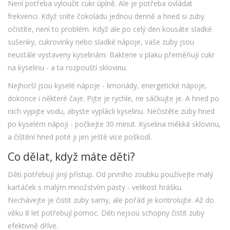
Není potřeba vyloučit cukr úplně. Ale je potřeba ovládat
frekvenci. Když sníte čokoládu jednou denně a hned si zuby
očistíte, není to problém. Když ale po celý den kousáte sladké
sušenky, cukrovinky nebo sladké nápoje, vaše zuby jsou
neustále vystaveny kyselinám. Bakterie v plaku přeměňují cukr
na kyselinu - a ta rozpouští sklovinu.
Nejhorší jsou kyselé nápoje - limonády, energetické nápoje,
dokonce i některé čaje. Pijte je rychle, ne sáčkujte je. A hned po
nich vypijte vodu, abyste vyplácli kyselinu. Nečistěte zuby hned
po kyselém nápoji - počkejte 30 minut. Kyselina měkká sklovinu,
a čištění hned poté ji jen ještě více poškodí.
Co dělat, když máte děti?
Děti potřebují jiný přístup. Od prvního zoubku používejte malý
kartáček s malým množstvím pasty - velikost hrášku.
Nechávejte je čistit zuby samy, ale pořád je kontrolujte. Až do
věku 8 let potřebují pomoc. Děti nejsou schopny čistit zuby
efektivně dříve.