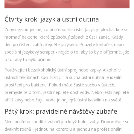
Čtvrtý krok: jazyk a ústní dutina
Zuby nejsou jediné, co potřebujete čistit. Jazyk je plocha, kde se
hromadí bakterie, které způsobují zápach z úst i zánět. Každý
den po čištění zubů přejděte jazykem. Použijte kartáček nebo
speciální jazykový scraper - nejde o to, aby to bylo příjemné, jde
o to, aby to bylo účinné.
Používejte i bezalkoholický ústní sprej nebo kapky. Alkohol v
ústních tekutinách suší sliznici - a suchá ústní dutina je ideální
prostředí pro bakterie. Pokud máte časté sucho v ústech,
přemýšlejte o tom, jestli nepijete dost vody. Nebo jestli nepijete
příliš kávy nebo čaje. Voda je nejlepší ústní kapalina na světě.
Pátý krok: pravidelné návštěvy zubaře
Není potřeba chodit k zubaři jen když bolejí zuby. Doporučuje se
dvakrát ročně - jednou na kontrolu a jednou na profesionální