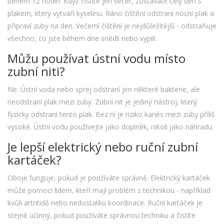
během 12 hodin. Když čistíte jen večer, zůstáváte celý den s
plakem, který vytváří kyselinu. Ráno čištění odstraní nocní plak a
připraví zuby na den. Večerní čištění je nejdůležitější - odstraňuje
všechno, co jste během dne snědli nebo vypili.
Můžu používat ústní vodu místo
zubní niti?
Ne. Ústní voda nebo sprej odstraní jen některé bakterie, ale
neodstraní plak mezi zuby. Zubní nit je jediný nástroj, který
fyzicky odstraní tento plak. Bez ní je riziko kariés mezi zuby příliš
vysoké. Ústní vodu používejte jako doplněk, nikoli jako náhradu.
Je lepší elektrický nebo ruční zubní
kartáček?
Oboje funguje, pokud je používáte správně. Elektrický kartáček
může pomoci lidem, kteří mají problém s technikou - například
kvůli artritidě nebo nedostatku koordinace. Ruční kartáček je
stejně účinný, pokud používáte správnou techniku a čistíte