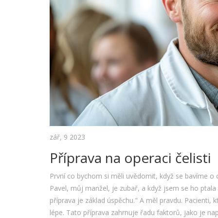
zář, 9 2023
Příprava na operaci čelisti
První co bychom si měli uvědomit, když se bavíme o ope
Pavel, můj manžel, je zubař, a když jsem se ho ptala 
příprava je základ úspěchu." A měl pravdu. Pacienti, 
lépe. Tato příprava zahrnuje řadu faktorů, jako je nap