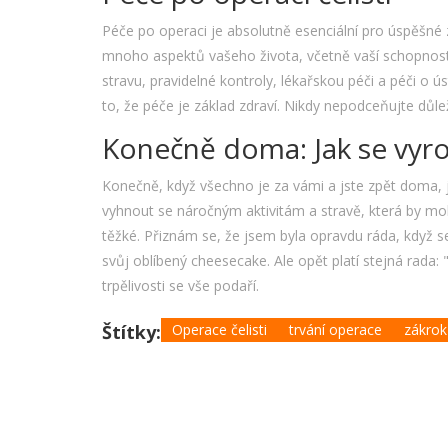
Péče po operaci je absolutně esenciální pro úspěšné z
mnoho aspektů vašeho života, včetně vaší schopnosti
stravu, pravidelné kontroly, lékařskou péči a péči o ú
to, že péče je základ zdraví. Nikdy nepodceňujte důle
Konečně doma: Jak se vy
Konečně, když všechno je za vámi a jste zpět doma, 
vyhnout se náročným aktivitám a stravě, která by mo
těžké. Přiznám se, že jsem byla opravdu ráda, když s
svůj oblíbený cheesecake. Ale opět platí stejná rada
trpělivosti se vše podaří.
Štítky:
Operace čelisti
trvání operace
zákrok 