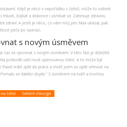
otavení. Když je něco v nepořádku s čelistí, může to ovlivnit
 mluvit, žvýkat a dokonce i usmívat se. Zahrnuje zdravou
stní zdraví. A jestli je něco, co vám můj pes Max ukázal, pak
žitost péče po operaci.
rovnat s novým úsměvem
je čas se vyrovnat s novým úsměvem. V této fázi je důležité
hla poškodit vaší nově operovanou čelist. A to může být
e Pavel vrátil zpět do práce a mohl jsem se opět vrhnout na
: "Pomalu se daleko dojde." S úsměvem na tváři a trochou
na čelist
čelistní chirurgie