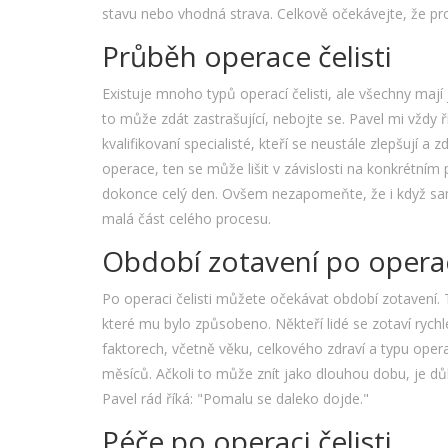
stavu nebo vhodná strava. Celkově očekávejte, že pro
Průběh operace čelisti
Existuje mnoho typů operací čelisti, ale všechny mají
to může zdát zastrašující, nebojte se. Pavel mi vždy ř
kvalifikovaní specialisté, kteří se neustále zlepšují
operace, ten se může lišit v závislosti na konkrétním
dokonce celý den. Ovšem nezapomeňte, že i když sam
malá část celého procesu.
Období zotavení po operaci
Po operaci čelisti můžete očekávat období zotavení. T
které mu bylo způsobeno. Někteří lidé se zotaví rychl
faktorech, včetně věku, celkového zdraví a typu ope
měsíců. Ačkoli to může znít jako dlouhou dobu, je důl
Pavel rád říká: "Pomalu se daleko dojde."
Péče po operaci čelisti