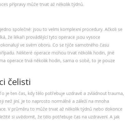
ces přípravy může trvat až několik týdnů.
 jedno společné: jsou to velmi komplexní procedury. Ačkoli se
íká, že lékaři provádějící tyto operace jsou vysoce
 a zdokonalují ve svém oboru. Co se týče samotného času
 případu. Některé operace mohou trvat několik hodin, jiné
a operace trvá několik hodin, sama o sobě, to je pouze
 čelisti
o je ten čas, kdy tělo potřebuje uzdravit a zvládnout trauma,
eji než jiní. Je to naprosto normálně a záleží na mnoha
race. V průměru to může trvat až několik týdnů nebo dokonce
ežité si uvědomit, že tělo potřebuje čas na uzdravení. A jak