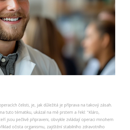
racích čelisti, je, jak důležitá je příprava na takový zásah.
na tuto tématiku, ukázal na mě prstem a řekl: "Kláro,
kteří jsou pečlivě připraveni, obvykle zvládají operaci mnohem
říklad očista organismu, zajištění stabilního zdravotního