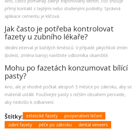
Ano, často pomáhají zakrýt exponovaný dentin, což snižuje
přímý kontakt s teplými nebo studenými podněty. Správná
aplikace cementu je klíčová.
Jak často je potřeba kontrolovat
fazety u zubního lékaře?
Ideální interval je každých 6měsíců. V případě jakýchkoli změn
(bolest, změna barvy) navštivte odborníka okamžitě.
Mohu po fazetách konzumovat bílící
pasty?
Ano, ale je vhodné počkat alespoň 3 měsíce po zákroku, aby se
materiál ustálil. Používejte pasty s nižším obsahem peroxide,
aby nedošlo k odbarvení.
Štítky:
estetické fazety
pooperativní léčení
zubní fazety
péče po zákroku
dental veneers