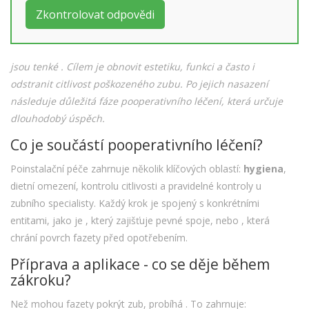
Zkontrolovat odpovědi
jsou tenké
. Cílem je obnovit estetiku, funkci a často i
odstranit citlivost poškozeného zubu. Po jejich nasazení
následuje důležitá fáze pooperativního léčení, která určuje
dlouhodobý úspěch.
Co je součástí pooperativního léčení?
Poinstalační péče zahrnuje několik klíčových oblastí:
hygiena
,
dietní omezení, kontrolu citlivosti a pravidelné kontroly u
zubního specialisty. Každý krok je spojený s konkrétními
entitami, jako je
, který zajišťuje pevné spoje, nebo
, která
chrání povrch fazety před opotřebením.
Příprava a aplikace - co se děje během
zákroku?
Než mohou fazety pokrýt zub, probíhá
. To zahrnuje: