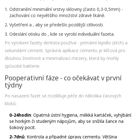
Odstranění minimální vrstvy skloviny (často 0,3-0,5mm) -
zachování co největšího množství zdravé tkáně.
Vyšetření
a
, aby se předešlo pozdější citlivosti.
Odeslání otisku do
, kde se vyrobí individuální fazeta.
Po vyrobení fazety dentista používá
- primární lepidlo (etch) a
sekundární cement. Správná aplikace cementu je klíčová pro
dlouhou životnost a minimalizaci mezery, která by mohly
způsobit bakterie.
Pooperativní fáze - co očekávat v první
týdny
Po nasazení fazet se rozděluje péče do několika časových
bloků:
0-24hodin
: Opatrná ústní hygiena, měkká kartáček, vyhýbání
se horkým či studeným nápojům, aby se snížila šance na
šokový pocit.
2-7dnů
: Kontrola
a případné úpravy cementu. Většina