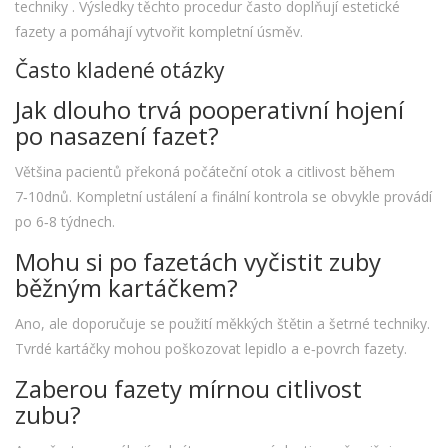
techniky
. Výsledky těchto procedur často doplňují estetické
fazety a pomáhají vytvořit kompletní úsměv.
Často kladené otázky
Jak dlouho trvá pooperativní hojení
po nasazení fazet?
Většina pacientů překoná počáteční otok a citlivost během
7‑10dnů. Kompletní ustálení a finální kontrola se obvykle provádí
po 6‑8 týdnech.
Mohu si po fazetách vyčistit zuby
běžným kartáčkem?
Ano, ale doporučuje se použití měkkých štětin a šetrné techniky.
Tvrdé kartáčky mohou poškozovat lepidlo a e‑povrch fazety.
Zaberou fazety mírnou citlivost
zubu?