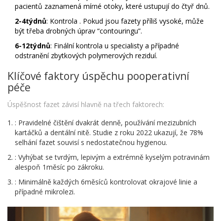
pacientů zaznamená mírné otoky, které ustupují do čtyř dnů.
2-4týdnů
: Kontrola
. Pokud jsou fazety příliš vysoké, může
být třeba drobných úprav “contouringu”.
6-12týdnů
: Finální kontrola u specialisty a případné
odstranění zbytkových polymerových reziduí.
Klíčové faktory úspěchu pooperativní
péče
Úspěšnost fazet závisí hlavně na třech faktorech:
: Pravidelné čištění dvakrát denně, používání mezizubních
kartáčků a dentální nitě. Studie z roku 2022 ukazují, že 78%
selhání fazet souvisí s nedostatečnou hygienou.
: Vyhýbat se tvrdým, lepivým a extrémně kyselým potravinám
alespoň 1měsíc po zákroku.
: Minimálně každých 6měsíců kontrolovat okrajové linie a
případné mikrolezi.