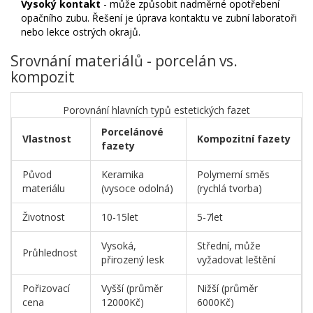
Vysoký kontakt
- může způsobit nadměrné opotřebení
opačního zubu. Řešení je úprava kontaktu ve zubní laboratoři
nebo lekce ostrých okrajů.
Srovnání materiálů - porcelán vs.
kompozit
Porovnání hlavních typů estetických fazet
Porcelánové
Vlastnost
Kompozitní fazety
fazety
Původ
Keramika
Polymerní směs
materiálu
(vysoce odolná)
(rychlá tvorba)
Životnost
10-15let
5-7let
Vysoká,
Střední, může
Průhlednost
přirozený lesk
vyžadovat leštění
Pořizovací
Vyšší (průměr
Nižší (průměr
cena
12000Kč)
6000Kč)