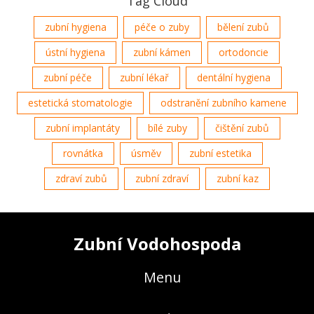
Tag Cloud
zubní hygiena
péče o zuby
bělení zubů
ústní hygiena
zubní kámen
ortodoncie
zubní péče
zubní lékař
dentální hygiena
estetická stomatologie
odstranění zubního kamene
zubní implantáty
bílé zuby
čištění zubů
rovnátka
úsměv
zubní estetika
zdraví zubů
zubní zdraví
zubní kaz
Zubní Vodohospoda
Menu