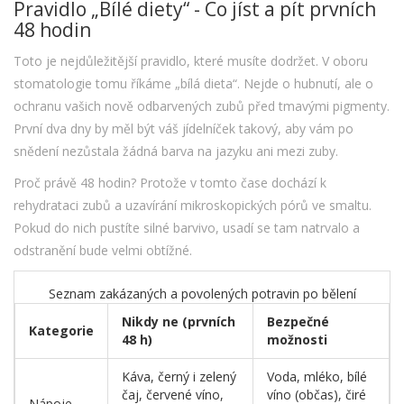
Pravidlo „Bílé diety“ - Co jíst a pít prvních
48 hodin
Toto je nejdůležitější pravidlo, které musíte dodržet. V oboru
stomatologie tomu říkáme „bílá dieta“. Nejde o hubnutí, ale o
ochranu vašich nově odbarvených zubů před tmavými pigmenty.
První dva dny by měl být váš jídelníček takový, aby vám po
snědení nezůstala žádná barva na jazyku ani mezi zuby.
Proč právě 48 hodin? Protože v tomto čase dochází k
rehydrataci zubů a uzavírání mikroskopických pórů ve smaltu.
Pokud do nich pustíte silné barvivo, usadí se tam natrvalo a
odstranění bude velmi obtížné.
Seznam zakázaných a povolených potravin po bělení
Nikdy ne (prvních
Bezpečné
Kategorie
48 h)
možnosti
Káva, černý i zelený
Voda, mléko, bílé
čaj, červené víno,
víno (občas), čiré
Nápoje