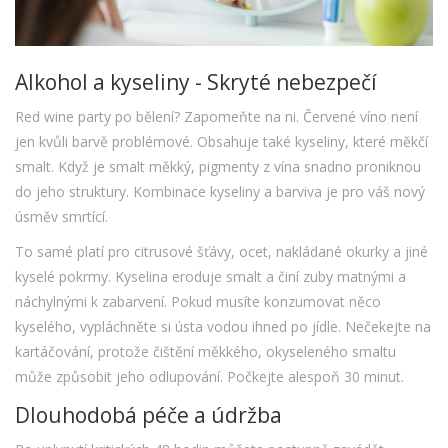
Alkohol a kyseliny - Skryté nebezpečí
Red wine party po bělení? Zapomeňte na ni. Červené víno není
jen kvůli barvě problémové. Obsahuje také kyseliny, které měkčí
smalt. Když je smalt měkký, pigmenty z vína snadno proniknou
do jeho struktury. Kombinace kyseliny a barviva je pro váš nový
úsměv smrtící.
To samé platí pro citrusové šťávy, ocet, nakládané okurky a jiné
kyselé pokrmy. Kyselina eroduje smalt a činí zuby matnými a
náchylnými k zabarvení. Pokud musíte konzumovat něco
kyselého, vypláchněte si ústa vodou ihned po jídle. Nečekejte na
kartáčování, protože čištění měkkého, okyseleného smaltu
může způsobit jeho odlupování. Počkejte alespoň 30 minut.
Dlouhodobá péče a údržba