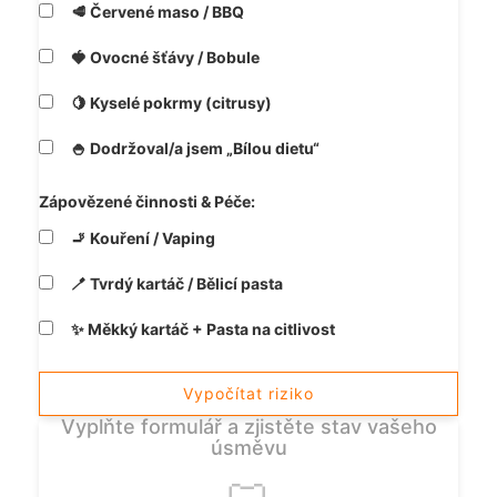
🥩 Červené maso / BBQ
🍓 Ovocné šťávy / Bobule
🍋 Kyselé pokrmy (citrusy)
🍚 Dodržoval/a jsem „Bílou dietu“
Zápovězené činnosti & Péče:
🚬 Kouření / Vaping
🪥 Tvrdý kartáč / Bělicí pasta
✨ Měkký kartáč + Pasta na citlivost
Vypočítat riziko
Vyplňte formulář a zjistěte stav vašeho
úsměvu