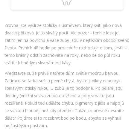
🦷
Zrovna jste vyšli ze stoličky s úsměvem, který svítí jako nová
dvacetipětková. Je to skvělý pocit. Ale pozor - tenhle lesk je
zatím jen na povrchu a vaše zuby jsou v nejtěžším období svého
života. Prvních 48 hodin po proceduře
rozhoduje o tom, jestli si
tento krásný odstín zachováte na roky, nebo se do půl roku
vrátíte k hnědým skvrnám od kávy.
Představte si, že právě natřete dům světle modrou barvou.
Zatímco se farba suší a pevně chytá, byste ji nikdy nepokryli
špinavými otisky rukou. U zubů je to podobné. Po bělení jsou
dentiny (vnitřní vrstva zubu) otevřené a póry smaltu jsou
rozšířené. Pokud teď uděláte chybu, pigmenty z jídla a nápojů
se vsákou hlouběji než kdy předtím. Takže co přesně nesmíte
dělat? Pojďme si to rozebrat bod po bodu, abyste se vyhnuli
nejčastějším pastvám.