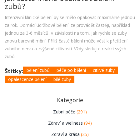
zubů?
Intenzivní klinické bělení by se mělo opakovat maximálně jednou
za rok. Domácí údržbové bělení lze provádět častěji, například
jednou za 3-6 měsíců, v závislosti na tom, jak rychle se zuby
znovu barevně mění. Příliš časté bělení může vést k přetížení
zubního nervu a zvýšené citlivosti. Vždy sledujte reakci svých
zubů.
Štítky:
bělení zubů
péče po bělení
citlivé zuby
opalescence bělení
bílé zuby
Kategorie
Zubní péče
(291)
Zdraví a wellness
(94)
Zdraví a krása
(25)