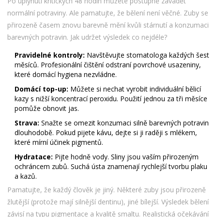
Po uplynutí kritických 48 hodin můžete postupně zavádět
normální potraviny. Ale pamatujte, že bělení není věčné. Zuby se
přirozeně časem znovu barevně mění kvůli stárnutí a konzumaci
barevných potravin. Jak udržet výsledek co nejdéle?
Pravidelné kontroly:
Navštěvujte stomatologa každých šest
měsíců. Profesionální čištění odstraní povrchové usazeniny,
které domácí hygiena nezvládne.
Domácí top-up:
Můžete si nechat vyrobit individuální bělicí
kazy s nižší koncentrací peroxidu. Použití jednou za tři měsíce
pomůže obnovit jas.
Strava:
Snažte se omezit konzumaci silně barevných potravin
dlouhodobě. Pokud pijete kávu, dejte si ji raději s mlékem,
které mírní účinek pigmentů.
Hydratace:
Pijte hodně vody. Sliny jsou vaším přirozeným
ochráncem zubů. Suchá ústa znamenají rychlejší tvorbu plaku
a kazů.
Pamatujte, že každý člověk je jiný. Některé zuby jsou přirozeně
žlutější (protože mají silnější dentinu), jiné bílejší. Výsledek bělení
závisí na typu pigmentace a kvalitě smaltu. Realistická očekávání