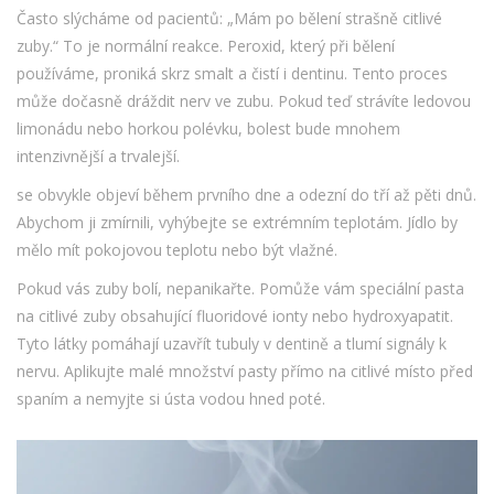
Často slýcháme od pacientů: „Mám po bělení strašně citlivé
zuby.“ To je normální reakce. Peroxid, který při bělení
používáme, proniká skrz smalt a čistí i dentinu. Tento proces
může dočasně dráždit nerv ve zubu. Pokud teď strávíte ledovou
limonádu nebo horkou polévku, bolest bude mnohem
intenzivnější a trvalejší.
se obvykle objeví během prvního dne a odezní do tří až pěti dnů.
Abychom ji zmírnili, vyhýbejte se extrémním teplotám. Jídlo by
mělo mít pokojovou teplotu nebo být vlažné.
Pokud vás zuby bolí, nepanikařte. Pomůže vám speciální pasta
na citlivé zuby obsahující fluoridové ionty nebo hydroxyapatit.
Tyto látky pomáhají uzavřít tubuly v dentině a tlumí signály k
nervu. Aplikujte malé množství pasty přímo na citlivé místo před
spaním a nemyjte si ústa vodou hned poté.