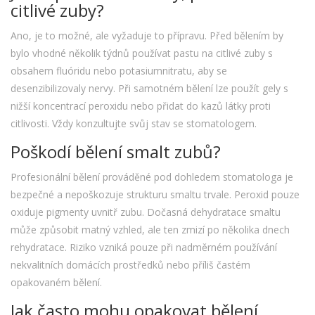
citlivé zuby?
Ano, je to možné, ale vyžaduje to přípravu. Před bělením by
bylo vhodné několik týdnů používat pastu na citlivé zuby s
obsahem fluóridu nebo potasiumnitratu, aby se
desenzibilizovaly nervy. Při samotném bělení lze použít gely s
nižší koncentrací peroxidu nebo přidat do kazů látky proti
citlivosti. Vždy konzultujte svůj stav se stomatologem.
Poškodí bělení smalt zubů?
Profesionální bělení prováděné pod dohledem stomatologa je
bezpečné a nepoškozuje strukturu smaltu trvale. Peroxid pouze
oxiduje pigmenty uvnitř zubu. Dočasná dehydratace smaltu
může způsobit matný vzhled, ale ten zmizí po několika dnech
rehydratace. Riziko vzniká pouze při nadměrném používání
nekvalitních domácích prostředků nebo příliš častém
opakovaném bělení.
Jak často mohu opakovat bělení