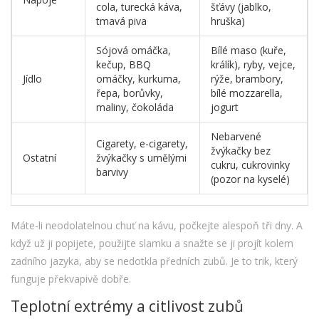
cola, turecká káva,
šťávy (jablko,
tmavá piva
hruška)
Sójová omáčka,
Bílé maso (kuře,
kečup, BBQ
králík), ryby, vejce,
Jídlo
omáčky, kurkuma,
rýže, brambory,
řepa, borůvky,
bílé mozzarella,
maliny, čokoláda
jogurt
Nebarvené
Cigarety, e-cigarety,
žvýkačky bez
Ostatní
žvýkačky s umělými
cukru, cukrovinky
barvivy
(pozor na kyselé)
Máte-li neodolatelnou chuť na kávu, počkejte alespoň tři dny. A
když už ji popijete, použijte slamku a snažte se ji projít kolem
zadního jazyka, aby se nedotkla předních zubů. Je to trik, který
funguje překvapivě dobře.
Teplotní extrémy a citlivost zubů