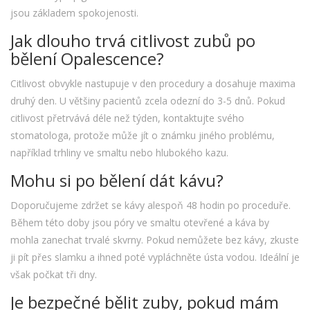
jsou základem spokojenosti.
Jak dlouho trvá citlivost zubů po
bělení Opalescence?
Citlivost obvykle nastupuje v den procedury a dosahuje maxima
druhý den. U většiny pacientů zcela odezní do 3-5 dnů. Pokud
citlivost přetrvává déle než týden, kontaktujte svého
stomatologa, protože může jít o známku jiného problému,
například trhliny ve smaltu nebo hlubokého kazu.
Mohu si po bělení dát kávu?
Doporučujeme zdržet se kávy alespoň 48 hodin po proceduře.
Během této doby jsou póry ve smaltu otevřené a káva by
mohla zanechat trvalé skvrny. Pokud nemůžete bez kávy, zkuste
ji pít přes slamku a ihned poté vypláchněte ústa vodou. Ideální je
však počkat tři dny.
Je bezpečné bělit zuby, pokud mám