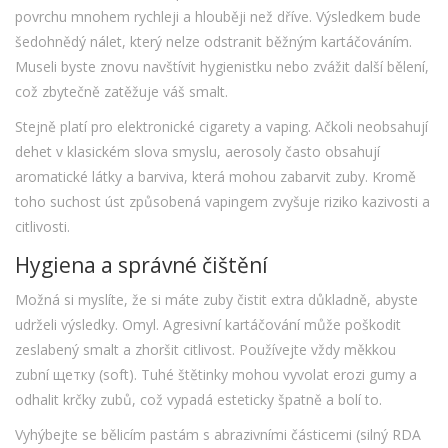
povrchu mnohem rychleji a hlouběji než dříve. Výsledkem bude
šedohnědý nálet, který nelze odstranit běžným kartáčováním.
Museli byste znovu navštívit hygienistku nebo zvážit další bělení,
což zbytečně zatěžuje váš smalt.
Stejně platí pro elektronické cigarety a vaping. Ačkoli neobsahují
dehet v klasickém slova smyslu, aerosoly často obsahují
aromatické látky a barviva, která mohou zabarvit zuby. Kromě
toho suchost úst způsobená vapingem zvyšuje riziko kazivosti a
citlivosti.
Hygiena a správné čištění
Možná si myslíte, že si máte zuby čistit extra důkladně, abyste
udrželi výsledky. Omyl. Agresivní kartáčování může poškodit
zeslabený smalt a zhoršit citlivost. Používejte vždy měkkou
zubní щетку (soft). Tuhé štětinky mohou vyvolat erozi gumy a
odhalit krčky zubů, což vypadá esteticky špatně a bolí to.
Vyhýbejte se bělicím pastám s abrazivními částicemi (silný RDA