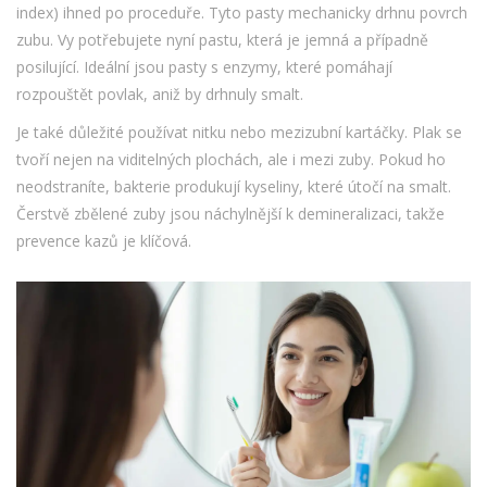
index) ihned po proceduře. Tyto pasty mechanicky drhnu povrch
zubu. Vy potřebujete nyní pastu, která je jemná a případně
posilující. Ideální jsou pasty s enzymy, které pomáhají
rozpouštět povlak, aniž by drhnuly smalt.
Je také důležité používat nitku nebo mezizubní kartáčky. Plak se
tvoří nejen na viditelných plochách, ale i mezi zuby. Pokud ho
neodstraníte, bakterie produkují kyseliny, které útočí na smalt.
Čerstvě zbělené zuby jsou náchylnější k demineralizaci, takže
prevence kazů je klíčová.