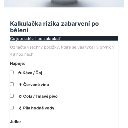
Kalkulačka rizika zabarvení po
bělení
Co jste udělali po zákroku?
Označte všechny položky, které se vás týkají v prvních
48 hodinách.
Nápoje:
☕ Káva / Čaj
🍷 Červené víno
🥤 Cola / Tmavé pivo
💧 Pila hodně vody
Jídlo: