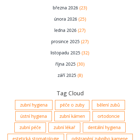
března 2026
(23)
února 2026
(25)
ledna 2026
(27)
prosince 2025
(27)
listopadu 2025
(32)
října 2025
(30)
září 2025
(8)
Tag Cloud
zubní hygiena
péče o zuby
bělení zubů
ústní hygiena
zubní kámen
ortodoncie
zubní péče
zubní lékař
dentální hygiena
estetická stomatologie
odstranění zubního kamene