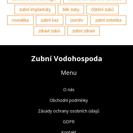
zubní implantáty
bílé zuby
čištění zubů
rovnátka
zubní kaz
úsměv
zubní estetika
zdraví zubů
zubní zdraví
Zubní Vodohospoda
Menu
O nás
Obchodní podmínky
Zásady ochrany osobních údajů
GDPR
Kontakt