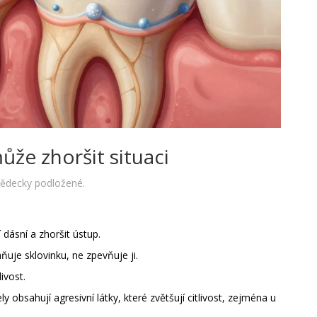
ůže zhoršit situaci
u vědecky podložené.
dásní a zhoršit ústup.
aňuje sklovinku, ne zpevňuje ji.
ivost.
y obsahují agresivní látky, které zvětšují citlivost, zejména u