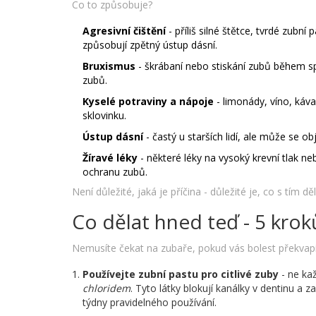
Co to způsobuje?
Agresivní čištění
- příliš silné štětce, tvrdé zubn
způsobují zpětný ústup dásní.
Bruxismus
- škrábaní nebo stiskání zubů během s
zubů.
Kyselé potraviny a nápoje
- limonády, víno, káv
sklovinku.
Ústup dásní
- častý u starších lidí, ale může se o
Žíravé léky
- některé léky na vysoký krevní tlak 
ochranu zubů.
Není důležité, jaká je příčina - důležité je, co s tím děl
Co dělat hned teď - 5 kro
Nemusíte čekat na zubaře, pokud vás bolest překvapí.
Používejte zubní pastu pro citlivé zuby
- ne kaž
chloridem
. Tyto látky blokují kanálky v dentinu a 
týdny pravidelného používání.