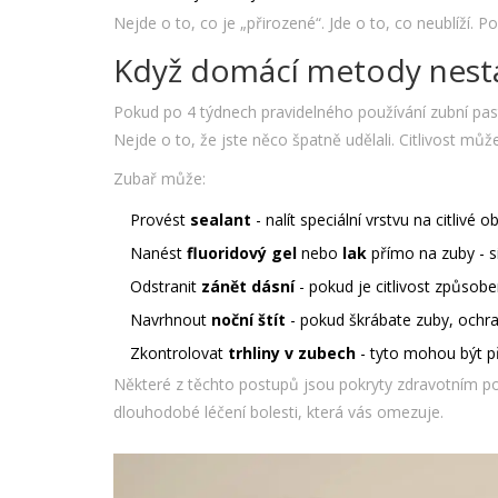
Nejde o to, co je „přirozené“. Jde o to, co neublíží. P
Když domácí metody nestač
Pokud po 4 týdnech pravidelného používání zubní past
Nejde o to, že jste něco špatně udělali. Citlivost mů
Zubař může:
Provést
sealant
- nalít speciální vrstvu na citlivé o
Nanést
fluoridový gel
nebo
lak
přímo na zuby - s
Odstranit
zánět dásní
- pokud je citlivost způsob
Navrhnout
noční štít
- pokud škrábate zuby, ochr
Zkontrolovat
trhliny v zubech
- tyto mohou být př
Některé z těchto postupů jsou pokryty zdravotním pojiš
dlouhodobé léčení bolesti, která vás omezuje.