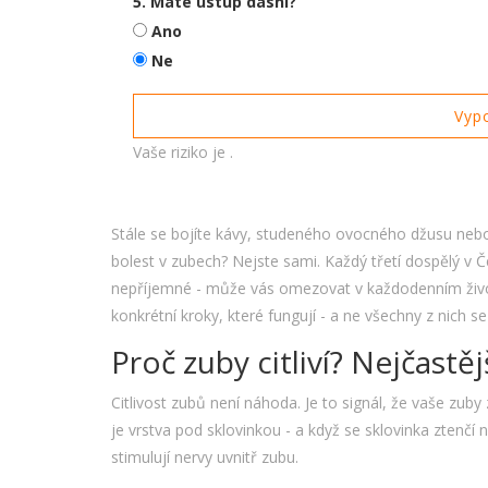
5. Máte ústup dásní?
Ano
Ne
Vypo
Vaše riziko je
.
Stále se bojíte kávy, studeného ovocného džusu ne
bolest v zubech? Nejste sami. Každý třetí dospělý v Če
nepříjemné - může vás omezovat v každodenním životě
konkrétní kroky, které fungují - a ne všechny z nich se
Proč zuby citliví? Nejčastěj
Citlivost zubů není náhoda. Je to signál, že vaše zuby
je vrstva pod sklovinkou - a když se sklovinka ztenčí
stimulují nervy uvnitř zubu.