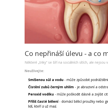
Co nepřináší úlevu - a co m
Některé „triky“ se šíří na sociálních sítích, ale nejso
Neužívejte:
Smíšenou sůl a vodu
- může způsobit podráždění 
Čistění zubů černým uhlím
- je abrazivní a odstr
Peroxid vodíku
- může poškodit dásně a zvýšit citl
Příliš časté bělení
- domácí bělicí proužky nebo gel
lidí, kteří ji už mají.