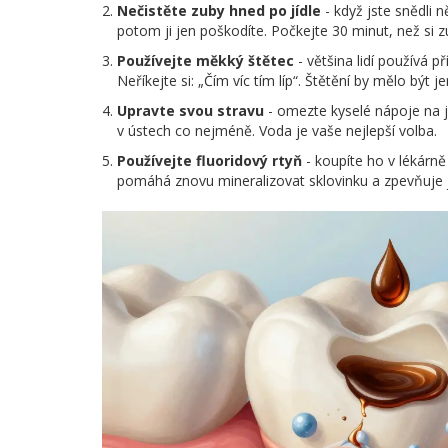
Nečistěte zuby hned po jídle
- když jste snědli 
potom ji jen poškodíte. Počkejte 30 minut, než si zu
Používejte měkký štětec
- většina lidí používá př
Neříkejte si: „Čím víc tím líp“. Štětění by mělo být 
Upravte svou stravu
- omezte kyselé nápoje na j
v ústech co nejméně. Voda je vaše nejlepší volba.
Používejte fluoridový rtyň
- koupíte ho v lékárně
pomáhá znovu mineralizovat sklovinku a zpevňuje j