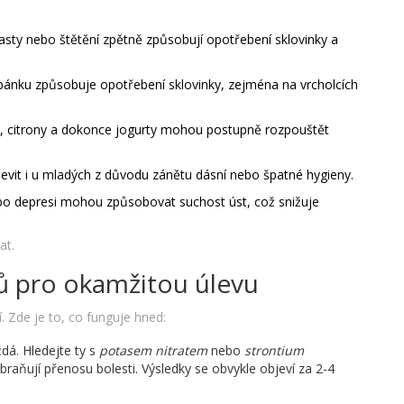
í pasty nebo štětění zpětně způsobují opotřebení sklovinky a
pánku způsobuje opotřebení sklovinky, zejména na vrcholcích
a, citrony a dokonce jogurty mohou postupně rozpouštět
bjevit i u mladých z důvodu zánětu dásní nebo špatné hygieny.
nebo depresi mohou způsobovat suchost úst, což snižuje
at.
ků pro okamžitou úlevu
 Zde je to, co funguje hned:
dá. Hledejte ty s
potasem nitratem
nebo
strontium
zabraňují přenosu bolesti. Výsledky se obvykle objeví za 2-4