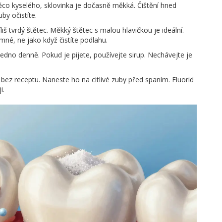
něco kyselého, sklovinka je dočasně měkká. Čištění hned
by očistíte.
íliš tvrdý štětec. Měkký štětec s malou hlavičkou je ideální.
jemné, ne jako když čistíte podlahu.
edno denně. Pokud je pijete, používejte sirup. Nechávejte je
 bez receptu. Naneste ho na citlivé zuby před spaním. Fluorid
i.