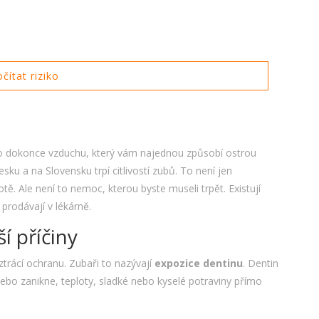
čítat riziko
bo dokonce vzduchu, který vám najednou způsobí ostrou
sku a na Slovensku trpí citlivostí zubů. To není jen
. Ale není to nemoc, kterou byste museli trpět. Existují
 prodávají v lékárně.
ší příčiny
 ztrácí ochranu. Zubaři to nazývají
expozice dentinu
. Dentin
 nebo zanikne, teploty, sladké nebo kyselé potraviny přímo