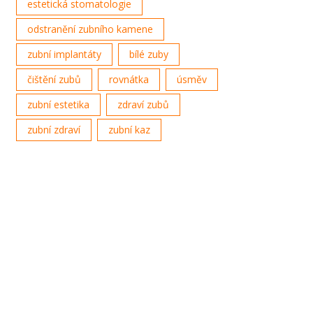
estetická stomatologie
odstranění zubního kamene
zubní implantáty
bílé zuby
čištění zubů
rovnátka
úsměv
zubní estetika
zdraví zubů
zubní zdraví
zubní kaz