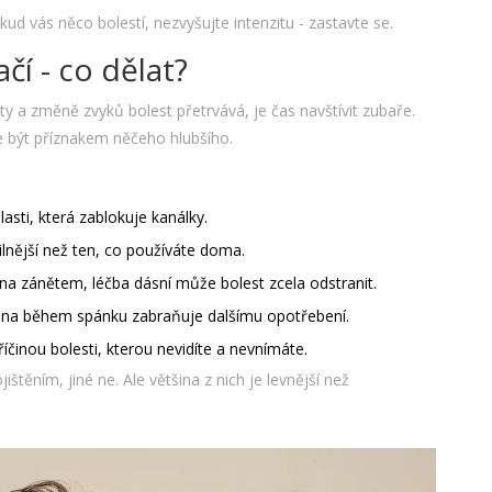
okud vás něco bolestí, nezvyšujte intenzitu - zastavte se.
í - co dělat?
y a změně zvyků bolest přetrvává, je čas navštívit zubaře.
že být příznakem něčeho hlubšího.
blasti, která zablokuje kanálky.
ilnější než ten, co používáte doma.
ena zánětem, léčba dásní může bolest zcela odstranit.
ana během spánku zabraňuje dalšímu opotřebení.
íčinou bolesti, kterou nevidíte a nevnímáte.
těním, jiné ne. Ale většina z nich je levnější než