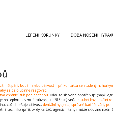
LEPENÍ KORUNKY
DOBA NOŠENÍ HYRAX
bů
cit – štípání, bodání nebo pálivost – při kontaktu se studeným, ho
 aby se dalo účinně reagovat.
stva chránící zub pod dentinou
. Když se sklovina opotřebuje (např. ag
na teplotu – vzniká citlivost. Další častý viník je
zubní kaz
,
lokální r
nu, což zhoršuje citlivost.
dentální hygiena
,
správné kartáčování, pou
 špatná technika (příliš tvrdý kartáč, agresivní tahy) může sklovinu na