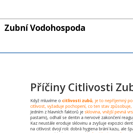
Zubní Vodohospoda
Příčiny Citlivosti Zu
Když mluvíme o
citlivosti zubů
,
je to nepříjemný po
citlivost
, vyžaduje pochopení, co ten stav způsobuje,
Jedním z hlavních faktorů je
sklovina
,
vnější pevná vr
pastami), odhalí se dentin a nervové zakončení reaguje 
Kaz neustále eroduje sklovinu a zvyšuje expozici denti
na citlivost dvojí roli: dobrá hygiena brání kazu, ale