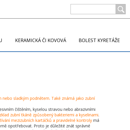
U
KERAMICKÁ ČI KOVOVÁ
BOLEST KYRETÁŽE
rkým nebo sladkým podnětem
. Také známá jako
zubní
resivním čištěním, kyselou stravou nebo abrazivními
ozklad zubní tkáně způsobený bakteriemi a kyselinami
.
žívání mezizubních kartáčků a pravidelné kontroly
má
dměrně opotřebovat. Proto je důležité znát správné