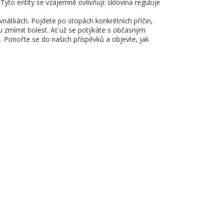
. Tyto entity se vzájemně ovlivňují: sklovina reguluje
ovnátkách. Pojdete po stopách konkrétních příčin,
u zmírnit bolest. Ať už se potýkáte s občasným
t. Ponořte se do našich příspěvků a objevte, jak