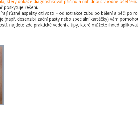
la, který dokáže diagnostikovat příčinu a nabídnout vhodné ošetření
kař poskytuje řešení.
rají různé aspekty citlivosti – od extrakce zubu po bělení a péči po r
oje (např. desenzibilizační pasty nebo speciální kartáčky) vám pomoho
stí, najdete zde praktické vedení a tipy, které můžete ihned aplikova