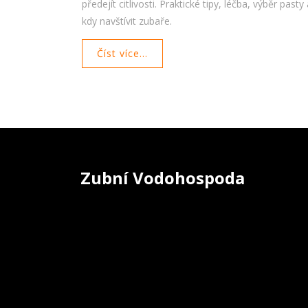
předejít citlivosti. Praktické tipy, léčba, výběr pasty
kdy navštívit zubaře.
Číst více...
Zubní Vodohospoda