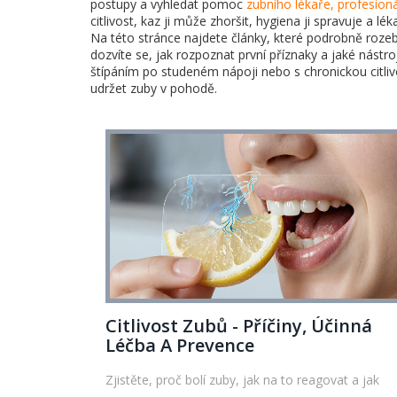
postupy a vyhledat pomoc
zubního lékaře
,
profesioná
citlivost, kaz ji může zhoršit, hygiena ji spravuje a lé
Na této stránce najdete články, které podrobně rozebí
dozvíte se, jak rozpoznat první příznaky a jaké nástr
štípáním po studeném nápoji nebo s chronickou citlivo
udržet zuby v pohodě.
Citlivost Zubů - Příčiny, Účinná
Léčba A Prevence
Zjistěte, proč bolí zuby, jak na to reagovat a jak