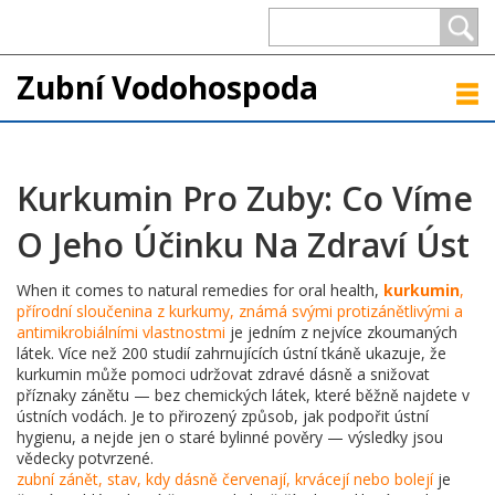
Zubní Vodohospoda
Kurkumin Pro Zuby: Co Víme
O Jeho Účinku Na Zdraví Úst
When it comes to natural remedies for oral health,
kurkumin
,
přírodní sloučenina z kurkumy, známá svými protizánětlivými a
antimikrobiálními vlastnostmi
je jedním z nejvíce zkoumaných
látek. Více než 200 studií zahrnujících ústní tkáně ukazuje, že
kurkumin může pomoci udržovat zdravé dásně a snižovat
příznaky zánětu — bez chemických látek, které běžně najdete v
ústních vodách. Je to přirozený způsob, jak podpořit ústní
hygienu, a nejde jen o staré bylinné pověry — výsledky jsou
vědecky potvrzené.
zubní zánět
,
stav, kdy dásně červenají, krvácejí nebo bolejí
je