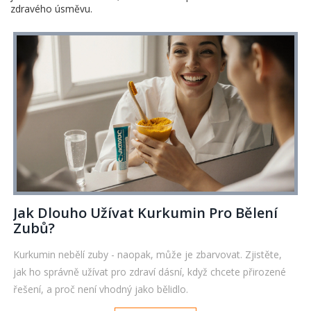
zdravého úsměvu.
Jak Dlouho Užívat Kurkumin Pro Bělení
Zubů?
Kurkumin nebělí zuby - naopak, může je zbarvovat. Zjistěte,
jak ho správně užívat pro zdraví dásní, když chcete přirozené
řešení, a proč není vhodný jako bělidlo.