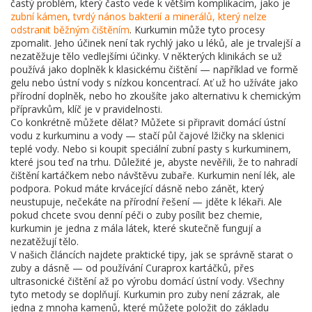
častý problém, který často vede k větším komplikacím, jako je
zubní kámen
,
tvrdý nános bakterií a minerálů, který nelze
odstranit běžným čištěním
. Kurkumin může tyto procesy
zpomalit. Jeho účinek není tak rychlý jako u léků, ale je trvalejší a
nezatěžuje tělo vedlejšími účinky. V některých klinikách se už
používá jako doplněk k klasickému čištění — například ve formě
gelu nebo ústní vody s nízkou koncentrací. Ať už ho užíváte jako
přírodní doplněk, nebo ho zkoušíte jako alternativu k chemickým
přípravkům, klíč je v pravidelnosti.
Co konkrétně můžete dělat? Můžete si připravit domácí ústní
vodu z kurkuminu a vody — stačí půl čajové lžičky na sklenici
teplé vody. Nebo si koupit speciální zubní pasty s kurkuminem,
které jsou teď na trhu. Důležité je, abyste nevěřili, že to nahradí
čištění kartáčkem nebo návštěvu zubaře. Kurkumin není lék, ale
podpora. Pokud máte krvácející dásně nebo zánět, který
neustupuje, nečekáte na přírodní řešení — jděte k lékaři. Ale
pokud chcete svou denní péči o zuby posílit bez chemie,
kurkumin je jedna z mála látek, které skutečně fungují a
nezatěžují tělo.
V našich článcích najdete praktické tipy, jak se správně starat o
zuby a dásně — od používání Curaprox kartáčků, přes
ultrasonické čištění až po výrobu domácí ústní vody. Všechny
tyto metody se doplňují. Kurkumin pro zuby není zázrak, ale
jedna z mnoha kamenů, které můžete položit do základu