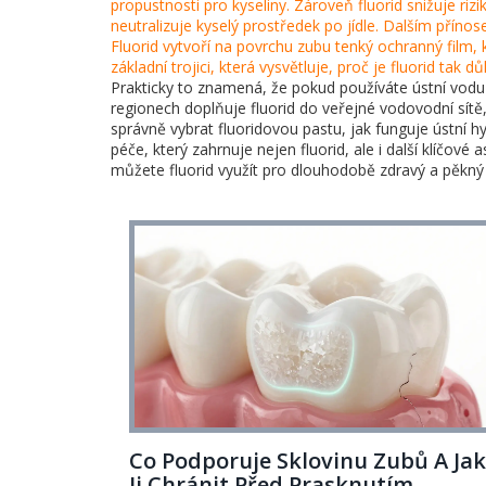
propustnosti pro kyseliny. Zároveň fluorid snižuje riz
neutralizuje kyselý prostředek po jídle. Dalším příno
Fluorid vytvoří na povrchu zubu tenký ochranný film, kt
základní trojici, která vysvětluje, proč je fluorid tak 
Prakticky to znamená, že pokud používáte ústní vod
regionech doplňuje fluorid do veřejné vodovodní sítě, 
správně vybrat fluoridovou pastu, jak funguje ústní h
péče, který zahrnuje nejen fluorid, ale i další klíčov
můžete fluorid využít pro dlouhodobě zdravý a pěkn
Co Podporuje Sklovinu Zubů A Ja
Ji Chránit Před Prasknutím