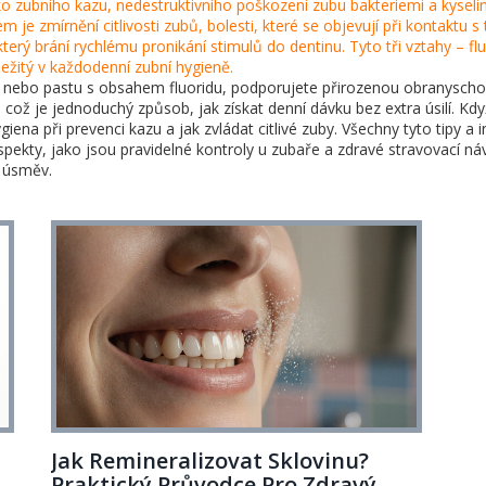
iko
zubního kazu
,
nedestruktivního poškození zubu bakteriemi a kyseli
sem je zmírnění
citlivosti zubů
,
bolesti, které se objevují při kontaktu
erý brání rychlému pronikání stimulů do dentinu. Tyto tři vztahy – fluori
důležitý v každodenní zubní hygieně.
u nebo pastu s obsahem fluoridu, podporujete přirozenou obranysch
což je jednoduchý způsob, jak získat denní dávku bez extra úsilí. Když 
ygiena při prevenci kazu a jak zvládat citlivé zuby. Všechny tyto tip
é aspekty, jako jsou pravidelné kontroly u zubaře a zdravé stravovací n
ý úsměv.
k
Jak Remineralizovat Sklovinu?
Praktický Průvodce Pro Zdravý