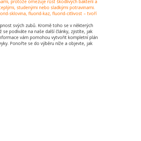
nami
, protože omezuje růst škodlivých bakterií a
 s teplými, studenými nebo sladkými potravinami
.
d‑sklovina, fluorid‑kaz, fluorid‑citlivost – tvoří
opnost svých zubů. Kromě toho se v některých
se podíváte na naše další články, zjistíte, jak
y a informace vám pomohou vytvořit kompletní plán
ávyky. Ponořte se do výběru níže a objevte, jak