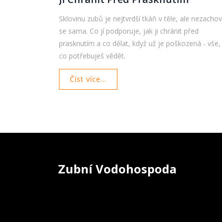
Sklovinu zubů je nejtvrdší tkáň v těle, ale nezacho
se sama. Co jí podporuje, jak ji chránit před
prasknutím a co dělat, když už je poškozená - vše,
co potřebuješ vědět.
Číst více...
Zubní Vodohospoda