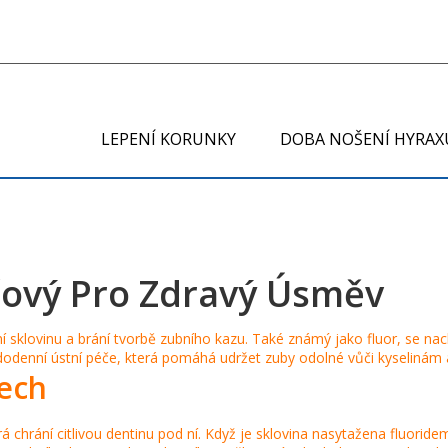
LEPENÍ KORUNKY
DOBA NOŠENÍ HYRAX
líčový Pro Zdravý Úsměv
ní sklovinu a brání tvorbě zubního kazu
. Také známý jako
fluor
, se na
dodenní ústní péče, která pomáhá udržet zuby odolné vůči kyselinám 
tech
rá chrání citlivou dentinu pod ní
. Když je sklovina nasytažena fluoridem