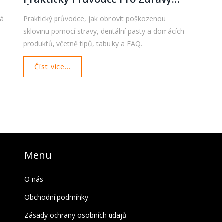
Úsměv
vá
Praktický průvodce, jak obnovit poškozenou
sklovinu pomocí stravy, dentální pasty a domácích
produktů, včetně tipů, tabulky a FAQ.
Číst více...
Menu
O nás
Obchodní podmínky
Zásady ochrany osobních údajů