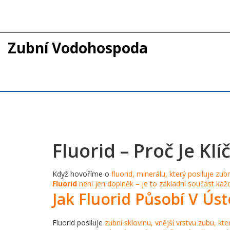
Zubní Vodohospoda
Fluorid – Proč Je K
Když hovoříme o
fluorid
,
minerálu, který posiluje zub
Fluorid
není jen doplněk – je to základní součást kaž
Jak Fluorid Působí V Ús
Fluorid posiluje
zubní sklovinu
,
vnější vrstvu zubu, kte