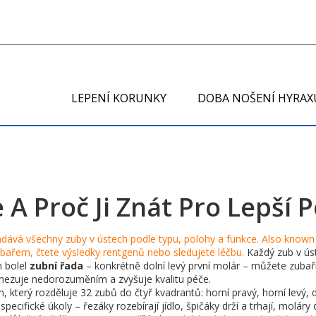
LEPENÍ KORUNKY
DOBA NOŠENÍ HYRAX
 A Proč Ji Znát Pro Lepší 
dává všechny zuby v ústech podle typu, polohy a funkce
. Also known
bařem, čtete výsledky rentgenů nebo sledujete léčbu
.
Každý zub v úst
m bolel
zubní řada
– konkrétně dolní levý první molár – můžete zubaři 
amezuje nedorozuměním a zvyšuje kvalitu péče.
 který rozděluje 32 zubů do čtyř kvadrantů: horní pravý, horní levý, d
cifické úkoly – řezáky rozebírají jídlo, špičáky drží a trhají, moláry d