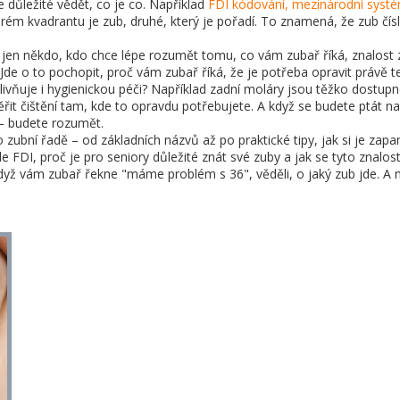
e důležité vědět, co je co. Například
FDI kódování
,
mezinárodní systé
terém kvadrantu je zub, druhé, který je pořadí. To znamená, že zub čís
jen někdo, kdo chce lépe rozumět tomu, co vám zubař říká, znalost zub
 Jde o to pochopit, proč vám zubař říká, že je potřeba opravit právě t
ivňuje i hygienickou péči? Například zadní moláry jsou těžko dostup
ěřit čištění tam, kde to opravdu potřebujete. A když se budete ptát n
 – budete rozumět.
o zubní řadě – od základních názvů až po praktické tipy, jak si je 
dle FDI, proč je pro seniory důležité znát své zuby a jak se tyto znal
, když vám zubař řekne "máme problém s 36", věděli, o jaký zub jde. A