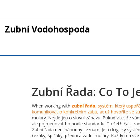
Zubní Vodohospoda
Zubní Řada: Co To Je
When working with
zubní řada
,
systém, který uspořá
komunikovat o konkrétním zubu, ať už hovoříte se zu
moláry. Nejde jen o slovní zábavu. Pokud víte, že vá
ale pojmenovat ho podle standardu. To šetří čas, z
Zubní řada není náhodný seznam. Je to logický systém,
řezáky, špičáky, přední a zadní moláry. Každý má své spe