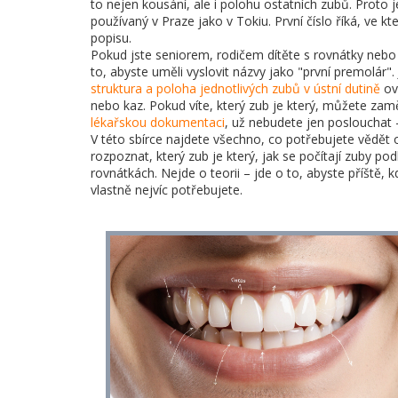
to nejen kousání, ale i polohu ostatních zubů. Proto j
používaný v Praze jako v Tokiu. První číslo říká, ve k
popisu.
Pokud jste seniorem, rodičem dítěte s rovnátky nebo 
to, abyste uměli vyslovit názvy jako "první premolár".
struktura a poloha jednotlivých zubů v ústní dutině
ovl
nebo kaz. Pokud víte, který zub je který, můžete zam
lékařskou dokumentaci
, už nebudete jen poslouchat
V této sbírce najdete všechno, co potřebujete vědět 
rozpoznat, který zub je který, jak se počítají zuby po
rovnátkách. Nejde o teorii – jde o to, abyste příště
vlastně nejvíc potřebujete.