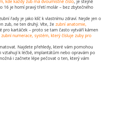
m, kde každý zub má dvoumístné číslo
, je stejně
lo 16 je horní pravý třetí molár – bez zbytečného
ní řady je jako klíč k vlastnímu zdraví. Nejde jen o
en zub, ne ten druhý. Víte, že
zubní anatomie
,
né pro kartáček – proto se tam často vytváří kámen
a
zubní numerace
,
systém, který čísluje zuby pro
zapamatovat. Najdete přehledy, které vám pomohou
osti vztahují k léčbě, implantátům nebo opravám po
 možná i začnete lépe pečovat o ten, který vám