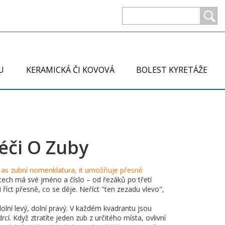
U
KERAMICKÁ ČI KOVOVÁ
BOLEST KYRETÁŽE
Péči O Zuby
 as
zubní nomenklatura
, it
umožňuje přesně
ech má své jméno a číslo – od řezáků po třetí
říct přesně, co se děje. Neříct "ten zezadu vlevo",
olní levý, dolní pravý. V každém kvadrantu jsou
rcí. Když ztratíte jeden zub z určitého místa, ovlivní