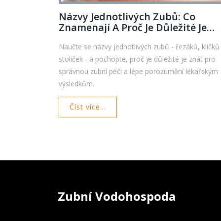
Názvy Jednotlivých Zubů: Co
Znamenají A Proč Je Důležité Je
Znát
Naučte se názvy jednotlivých zubů - řezáků, klíčků
stoliček - a pochopte, proč je důležité je znát pro
správnou zubní péči a lépe porozumění lékařským
výsledkům.
Číst více...
Zubní Vodohospoda