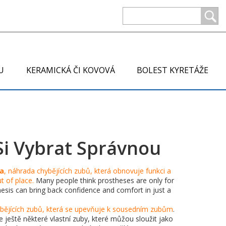
U
KERAMICKÁ ČI KOVOVÁ
BOLEST KYRETÁŽE
 Si Vybrat Správnou
za
,
náhrada chybějících zubů, která obnovuje funkci a
t of place.
Many people think prostheses are only for
hesis can bring back confidence and comfort in just a
ybějících zubů, která se upevňuje k sousedním zubům
.
e ještě některé vlastní zuby, které můžou sloužit jako