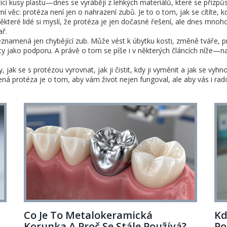
cí kusy plastu—dnes se vyrábějí z lehkých materiálů, které se přizpůs
 věc: protéza není jen o nahrazení zubů. Je to o tom, jak se cítíte, 
které lidé si myslí, že protéza je jen dočasné řešení, ale dnes mnoho
ař.
znamená jen chybějící zub. Může vést k úbytku kosti, změně tváře, 
áty jako podporu. A právě o tom se píše i v některých článcích níže—n
, jak se s protézou vyrovnat, jak ji čistit, kdy ji vyměnit a jak se vy
ená protéza je o tom, aby vám život nejen fungoval, ale aby vás i rado
Co Je To Metalokeramická
Kd
Korunka A Proč Se Stále Používá?
Po