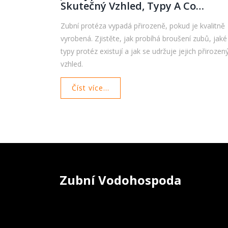
Skutečný Vzhled, Typy A Co
Očekávat Po Vložení
Zubní protéza vypadá přirozeně, pokud je kvalitně
vyrobená. Zjistěte, jak probíhá broušení zubů, jaké
typy protéz existují a jak se udržuje jejich přirozen
vzhled.
Číst více...
Zubní Vodohospoda