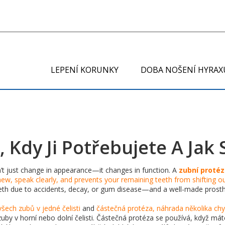
LEPENÍ KORUNKY
DOBA NOŠENÍ HYRAX
, Kdy Ji Potřebujete A Jak
t just change in appearance—it changes in function. A
zubní proté
chew, speak clearly, and prevents your remaining teeth from shifting ou
 teeth due to accidents, decay, or gum disease—and a well-made prost
šech zubů v jedné čelisti
and
částečná protéza
,
náhrada několika ch
zuby v horní nebo dolní čelisti. Částečná protéza se používá, když mát