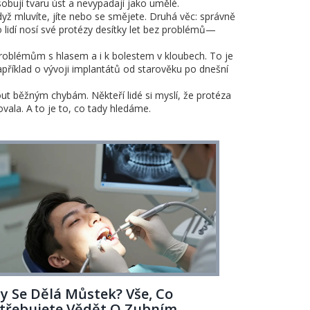
obují tvaru úst a nevypadají jako umělé.
když mluvíte, jíte nebo se smějete. Druhá věc: správně
 lidí nosí své protézy desítky let bez problémů—
problémům s hlasem a i k bolestem v kloubech. To je
apříklad o vývoji implantátů od starověku po dnešní
hnout běžným chybám. Někteří lidé si myslí, že protéza
vala. A to je to, co tady hledáme.
y Se Dělá Můstek? Vše, Co
třebujete Vědět O Zubním