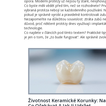
opora. Moderní protézy už nejsou ty staré, nevyhovují
Co byste měli vědět před tím, než se rozhodnete? První
vybraná protéza nebojí se každodenního používání. Ně
pokud je správně vyrobí a pravidelně kontrolovali zub
Nezapomeňte na důležitou souvislost: ztráta zubů ne
důvod, proč některé protézy dnes využívají i implant
technologie.
Co najdete v článcích pod tímto textem? Praktické tipy
je jen o tom, že „to bude fungovat“. Ale správně zvol
Životnost Keramické Korunky: Na
Co Očekávat A Jak Ji Udržet