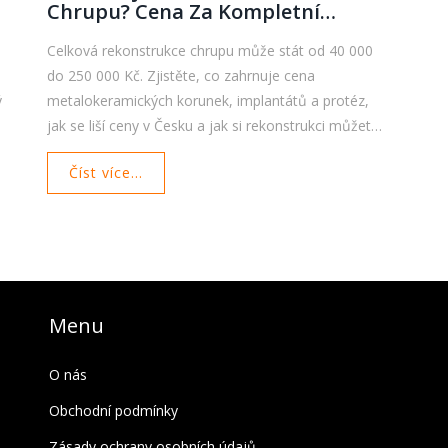
Chrupu? Cena Za Kompletní
Obnovu Zubů
Celková rekonstrukce chrupu může stát od 40 000
do 250 000 Kč. Zjistěte, co zahrnuje cena
ý
metalokeramických korunek, implantátů a protéz,
jak se liší ceny v Česku a jak si rekonstrukci můžete
dovolit i při omezeném rozpočtu.
Číst více...
Menu
O nás
Obchodní podmínky
Zásady ochrany osobních údajů