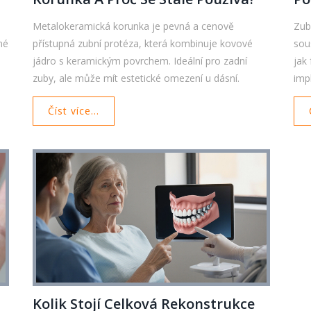
M
Metalokeramická korunka je pevná a cenově
Zub
né
přístupná zubní protéza, která kombinuje kovové
sou
o
jádro s keramickým povrchem. Ideální pro zadní
jak
zuby, ale může mít estetické omezení u dásní.
imp
Číst více...
Kolik Stojí Celková Rekonstrukce