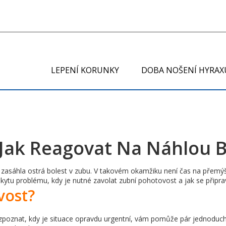
LEPENÍ KORUNKY
DOBA NOŠENÍ HYRAX
 Jak Reagovat Na Náhlou 
u zasáhla ostrá bolest v zubu. V takovém okamžiku není čas na přemý
tu problému, kdy je nutné zavolat zubní pohotovost a jak se připrav
vost?
poznat, kdy je situace opravdu urgentní, vám pomůže pár jednoduch