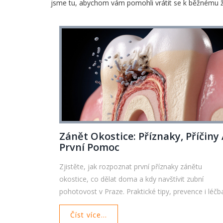
jsme tu, abychom vám pomohli vrátit se k běžnému živ
Zánět Okostice: Příznaky, Příčiny
První Pomoc
Zjistěte, jak rozpoznat první příznaky zánětu
okostice, co dělat doma a kdy navštívit zubní
pohotovost v Praze. Praktické tipy, prevence i léčb
Číst více...