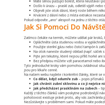
Máte silnou pulzující bolest, která neustává i p
Došlo k úrazu – praskl zub, odletěl výplň nebo
Objevili jste otok dásní, který roste během něk
Krvácení z dásní nebo z místa extrakce nezas
Pokud odpovíte „ano“ alespoň na jednu z těchto otáze
Jak Si Pomoci Do Návšt
Zatímco čekáte na termín, můžete udělat pár kroků, k
Opláchněte ústa studenou vodou a vypláchněte
Použijte sterilní gázu nebo čisticí tampón k zat
Na otok naneste studený obklad (např. sáček s
Pijte jen tekutiny, které nejsou příliš horké ani
Bez předpisu můžete vzít paracetamol nebo ibu
Tyto jednoduché kroky vám pomohou zvládnout situaci
jsou pro lékaře cenné.
Na našem webu najdete i konkrétní články, které s
Co dělat, když odumře zub
– popis příznaků 
Jak chránit zubní sklovinu a co ji nejvíce ni
Jak předcházet prasklinám na zubech
– tip
Každý z těchto článků vám poskytne podrobnější návo
pohotovost existuje právě proto, aby vás zachránila p
Nezůstávejte s problémem sami. Pokud máte podezření 