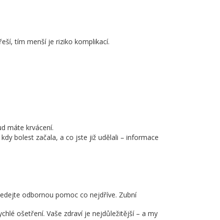
í, tím menší je riziko komplikací.
ud máte krvácení.
 bolest začala, a co jste již udělali – informace
hledejte odbornou pomoc co nejdříve. Zubní
lé ošetření. Vaše zdraví je nejdůležitější – a my