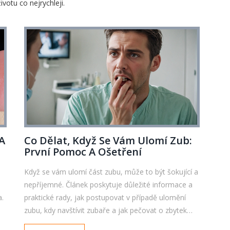
otu co nejrychleji.
 A
Co Dělat, Když Se Vám Ulomí Zub:
První Pomoc A Ošetření
Když se vám ulomí část zubu, může to být šokující a
nepříjemné. Článek poskytuje důležité informace a
a.
praktické rady, jak postupovat v případě ulomění
zubu, kdy navštívit zubaře a jak pečovat o zbytek
zubu. Získejte užitečné tipy na zvládání bolesti a