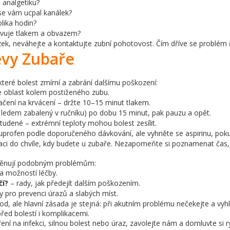
o analgetiku?
 se vám ucpal kanálek?
olika hodin?
tavuje tlakem a obvazem?
k, neváhejte a kontaktujte zubní pohotovost. Čím dříve se problém řeš
ěvy Zubaře
teré bolest zmírní a zabrání dalšímu poškození:
 oblast kolem postiženého zubu.
lačení na krvácení – držte 10–15 minut tlakem.
 ledem zabalený v ručníku) po dobu 15 minut, pak pauzu a opět.
 studené – extrémní teploty mohou bolest zesílit.
profen podle doporučeného dávkování, ale vyhněte se aspirinu, pok
 do chvíle, kdy budete u zubaře. Nezapomeňte si poznamenat čas, kdy
e věnují podobným problémům:
a možností léčby.
čí?
– rady, jak předejít dalším poškozením.
y pro prevenci úrazů a slabých míst.
d, ale hlavní zásada je stejná: při akutním problému nečekejte a vy
řed bolestí i komplikacemi.
na infekci, silnou bolest nebo úraz, zavolejte nám a domluvte si rych