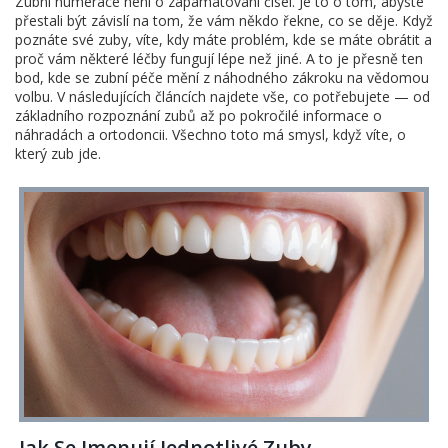
Zubní numerace není o zapamatování čísel. Je to o tom, abyste
přestali být závislí na tom, že vám někdo řekne, co se děje. Když
poznáte své zuby, víte, kdy máte problém, kde se máte obrátit a
proč vám některé léčby fungují lépe než jiné. A to je přesně ten
bod, kde se zubní péče mění z náhodného zákroku na vědomou
volbu. V následujících článcích najdete vše, co potřebujete — od
základního rozpoznání zubů až po pokročilé informace o
náhradách a ortodoncii. Všechno toto má smysl, když víte, o
který zub jde.
Jak Se Jmenují Jednotlivé Zuby -