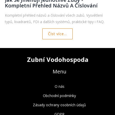
Kompletní Přehled Názvů A Číslování
Kompletní přehled názvů a číslování všech zubů. Vysvětlení
typů, kvadrantů, FDI a dalších systémů, praktické tipy i FAQ.
Číst více...
Zubní Vodohospoda
Menu
O nás
Obchodní podmínky
Zásady ochrany osobních údajů
GDPR