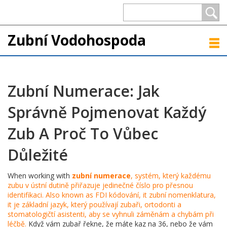
Zubní Vodohospoda
Zubní Numerace: Jak
Správně Pojmenovat Každý
Zub A Proč To Vůbec
Důležité
When working with
zubní numerace
,
systém, který každému
zubu v ústní dutině přiřazuje jedinečné číslo pro přesnou
identifikaci
. Also known as
FDI kódování
, it
zubní nomenklatura
,
it
je základní jazyk, který používají zubaři, ortodonti a
stomatologičtí asistenti, aby se vyhnuli záměnám a chybám při
léčbě
.
Když vám zubař řekne, že máte kaz na 36, nebo že vám