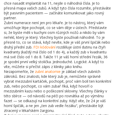
chce nasadit implantát na 11, nejde o náhodná čísla. Je to
přesná mapa vašich zubů. A když tyto čísla rozumíte, přestáváte
být pasivním pacientem — začínáte komunikovat jako rovný
partner.
Zubní numerace není jen pro lékaře. Je to nástroj, který vám
umožňuje lépe pochopit, co se vám děje v ústech. Představte
si, že byste měli v kuchyni osm různých nožů a nikdo by vám
neřekl, který je který. Všechny byste používali náhodně. To je
přesně to, co se stává, když nevíte, kde je váš první špičák nebo
druhý přední zub.
FDI kódování
rozděluje ústní dutinu na čtyři
kvadranty (každý má číslo od 1 do 4), a každý zub v kvadrantu
má své číslo od 1 do 8. Takže 11 je váš horní střední řezák, 36
je spodní první velký stolička. Jednoduché. Logické. A když to
víte, můžete si přečíst zápis z kliniky jako knihu.
Nezapomeňte, že
zubní anatomie
je základ všech zubních
zákroků. Bez znalosti, kde který zub je, nemůžete správně
vybrat mezizubní kartáček, pochopit, proč vám bolí ten konkrétní
zub, nebo pochopit, co vám zubař říká, když hovoří o
mezizubním kazu nebo o poškození skloviny. Všechny články v
této sbírce — od návodů na péči po rovnátka až po výměnu
fazet — se odkazují na konkrétní zuby. Když víte, že 24 je váš
horní špičák, a ne jen „ten zub vedle řezáku“, přestáváte být
ztracený v lékařském žargonu.