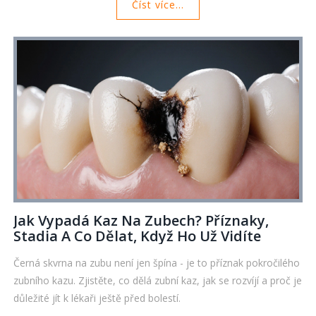
Číst více...
Jak Vypadá Kaz Na Zubech? Příznaky,
Stadia A Co Dělat, Když Ho Už Vidíte
Černá skvrna na zubu není jen špína - je to příznak pokročilého
zubního kazu. Zjistěte, co dělá zubní kaz, jak se rozvíjí a proč je
důležité jít k lékaři ještě před bolestí.