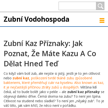
Zubní Vodohospoda
Zubní Kaz Příznaky: Jak
Poznat, Že Máte Kazu A Co
Dělat Hned Teď
Co když vám bolí zub, ale nejste si jistý, jestli je to jen citlivost
nebo
zubní kaz
,
poškození tvrdé tkáně zubu způsobené
bakteriemi, které přeměňují cukr na kyselinu
. Also known as
kaz
,
it je nejčastější příčinou ztráty zubů u dospělých.
Většina lidí
čeká, až to bude bolět jako v pekle – ale
zubní kaz příznaky
se
objevují daleko dříve. Černá skvrna na zubu? To není jen špína.
Citlivost na studené nebo sladké? To není jen „nějaký zub“. To je
váš tělo, jak vám křičí, že něco není v pořádku.