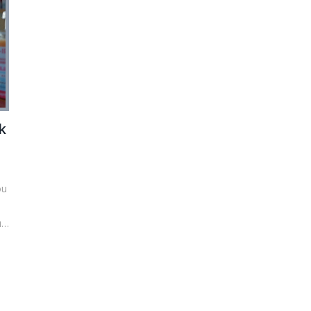
k
ou
,
ní