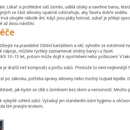
vání. Lékař si prohlédne váš úsměv, udělá otisky a navrhne barvu, kt
 jiných se část skloviny opatrně odstraňuje, aby faseta dobře seděla.
trvá obvykle několik dní. Když jsou pláty hotové, zubař je přilepí speci
é až dvou návštěv.
Péče
. Dbejte na pravidelné čištění kartáčkem a nití, vyhněte se extrémně 
 nápoje, můžete rychleji zaznamenat změny barvy i u faset.
vydrží 10–15 let, potom může dojít k opotřebení nebo poškození. V t
a je dražší než kompozit) a počtu zubů. Přestože to není nejlevnější ř
st po zákroku, potřeba úpravy skloviny nebo možný rozpad lepidla. 
dstavit, jak byste se cítili s úsměvem bez skvrn a nerovností. Mnoho pa
ak vylepšit vzhled zubů. Vyžadují jen standardní ústní hygienu a občas
oda tím pravým krokem.