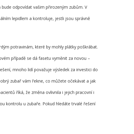
erá bude odpovídat vašim přirozeným zubům. V
álním lepidlem a kontroluje, jestli jsou správně
tvrdým potravinám, které by mohly plátky poškrábat.
akovém případě se dá fasetu vyměnit za novou –
ešení, mnoho lidí považuje výsledek za investici do
Dobrý zubař vám řekne, co můžete očekávat a jak
cientů říká, že změna ovlivnila i jejich pracovní i
nou kontrolu u zubaře. Pokud hledáte trvalé řešení