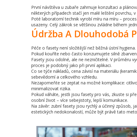
První návštěva u zubaře zahrnuje konzultaci a pláno
některých případech stačí jen malé leštění povrchu, v
Poté laboratorní technik vyrobí míru na míru – proces 
usazeny. Celý zákrok se většinou zvládne během jedn
Údržba A Dlouhodobá 
Péče o fasety není složitější než běžná ústní hygiena
Pokud kouříte nebo často konzumujete silně zbarvené
Fasety jsou odolné, ale ne nezničitelné. V průměru 
proces je podobný jako při první aplikaci.
Co se týče nákladů, cena závisí na materiálu (keramik
sebevědomí a celkového vzhledu.
Nezapomeňte se zeptat na možné komplikace: citlivo
minimalizovat rizika.
Pokud váháte, jestli jsou fasety pro vás, zkuste si pře
osobní život – více sebejistoty, lepší komunikace.
Na závěr: zubní fasety jsou rychlý a účinný způsob, j
estetických nedokonalostí, může být právě tato met