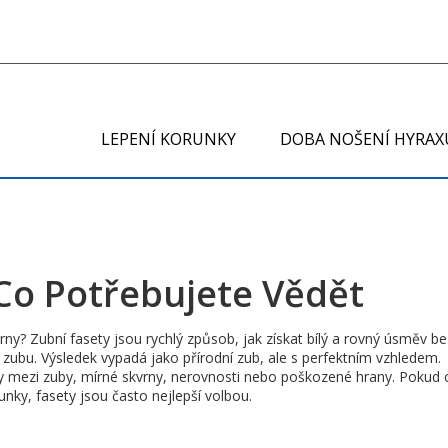
LEPENÍ KORUNKY
DOBA NOŠENÍ HYRAX
 Co Potřebujete Vědět
ny? Zubní fasety jsou rychlý způsob, jak získat bílý a rovný úsměv b
 zubu. Výsledek vypadá jako přírodní zub, ale s perfektním vzhledem.
y mezi zuby, mírné skvrny, nerovnosti nebo poškozené hrany. Pokud 
nky, fasety jsou často nejlepší volbou.