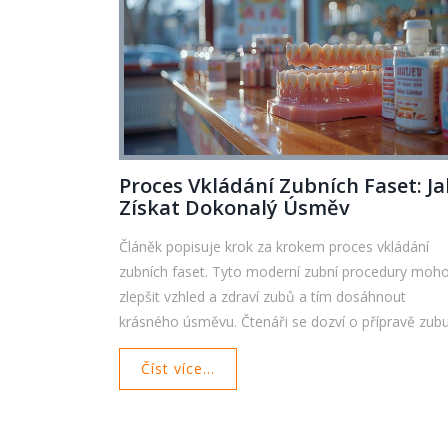
Proces Vkládání Zubních Faset: Ja
Získat Dokonalý Úsměv
Článěk popisuje krok za krokem proces vkládání
zubních faset. Tyto moderní zubní procedury moh
zlepšit vzhled a zdraví zubů a tím dosáhnout
krásného úsměvu. Čtenáři se dozví o přípravě zubu
výběru materiálu, samotné aplikaci fasety a také o
Číst více...
péči po zákroku. Užitečné tipy a zajímavosti usnad
pochopení procedury a pomohou se správným
rozhodnutím.