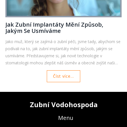
Jak Zubní Implantáty Mění Způsob,
Jakým Se Usmíváme
Jako muž, který se zajímá o zubní péči, jsme tady, abychom se
podívali na to, jak zubní implantáty mění způsob, jakým se
usmíváme. Představujeme si, jak nové technologie v
stomatologii mohou zlepšit náš úsměv a obecně zvýšit naši
sebedůvěru. Prozkoumáme také výhody zubních implantátů a
Číst více...
jejich pozitivní dopad na naše každodenní životy. Připojte se k
nám a zjistěte, jak mohou zubní implantáty revolucionalizovat
váš úsměv.
Zubní Vodohospoda
Menu