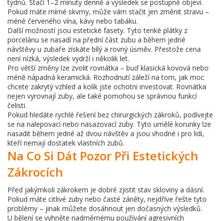
týdnů. Stačí 1–2 minuty denně a výsledek se postupně objeví.
Pokud máte mírné skvrny, může vám stačit jen změnit stravu –
méně červeného vína, kávy nebo tabáku.
Další možností jsou estetické fasety. Tyto tenké plátky z
porcelánu se nasadí na přední část zubu a během jedné
návštěvy u zubaře získáte bílý a rovný úsměv. Přestože cena
není nízká, výsledek vydrží i několik let.
Pro větší změny lze zvolit rovnátka – buď klasická kovová nebo
méně nápadná keramická. Rozhodnutí záleží na tom, jak moc
chcete zakrytý vzhled a kolik jste ochotni investovat. Rovnátka
nejen vyrovnají zuby, ale také pomohou se správnou funkcí
čelisti.
Pokud hledáte rychlé řešení bez chirurgických zákroků, podívejte
se na nalepovací nebo nasazovací zuby. Tyto umělé korunky lze
nasadit během jedné až dvou návštěv a jsou vhodné i pro lidi,
kteří nemají dostatek vlastních zubů.
Na Co Si Dát Pozor Při Estetických
Zákrocích
Před jakýmkoli zákrokem je dobré zjistit stav skloviny a dásní.
Pokud máte citlivé zuby nebo časté záněty, nejdříve řešte tyto
problémy – jinak můžete dosáhnout jen dočasných výsledků.
U bělení se vyhněte nadměrnému používání agresivních