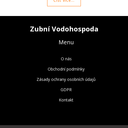
Číst více...
malé nástroje do vašeho denního režimu péče o zuby. Čtěte s
námi dále a dozvíte se více o výhodách mezizubních kartáčků!
Zubní Vodohospoda
Menu
O nás
Obchodní podmínky
Zásady ochrany osobních údajů
GDPR
Kontakt