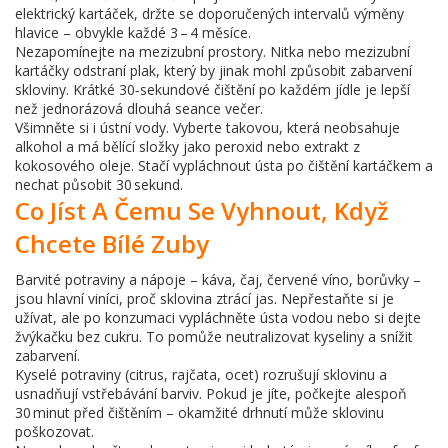
elektrický kartáček, držte se doporučených intervalů výměny
hlavice – obvykle každé 3 – 4 měsíce.
Nezapomínejte na mezizubní prostory. Nitka nebo mezizubní
kartáčky odstraní plak, který by jinak mohl způsobit zabarvení
skloviny. Krátké 30‑sekundové čištění po každém jídle je lepší
než jednorázová dlouhá seance večer.
Všimněte si i ústní vody. Vyberte takovou, která neobsahuje
alkohol a má bělící složky jako peroxid nebo extrakt z
kokosového oleje. Stačí vypláchnout ústa po čištění kartáčkem a
nechat působit 30 sekund.
Co Jíst A Čemu Se Vyhnout, Když
Chcete Bílé Zuby
Barvité potraviny a nápoje – káva, čaj, červené víno, borůvky –
jsou hlavní viníci, proč sklovina ztrácí jas. Nepřestaňte si je
užívat, ale po konzumaci vypláchněte ústa vodou nebo si dejte
žvýkačku bez cukru. To pomůže neutralizovat kyseliny a snížit
zabarvení.
Kyselé potraviny (citrus, rajčata, ocet) rozrušují sklovinu a
usnadňují vstřebávání barviv. Pokud je jíte, počkejte alespoň
30 minut před čištěním – okamžité drhnutí může sklovinu
poškozovat.