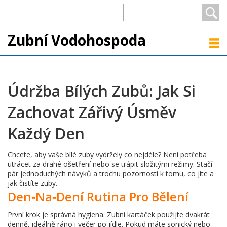
Zubní Vodohospoda
Údržba Bílých Zubů: Jak Si
Zachovat Zářivý Úsměv
Každý Den
Chcete, aby vaše bílé zuby vydržely co nejdéle? Není potřeba
utrácet za drahé ošetření nebo se trápit složitými režimy. Stačí
pár jednoduchých návyků a trochu pozornosti k tomu, co jíte a
jak čistíte zuby.
Den‑na‑dení Rutina Pro Bělení
První krok je správná hygiena. Zubní kartáček použijte dvakrát
denně, ideálně ráno i večer po jídle. Pokud máte sonický nebo