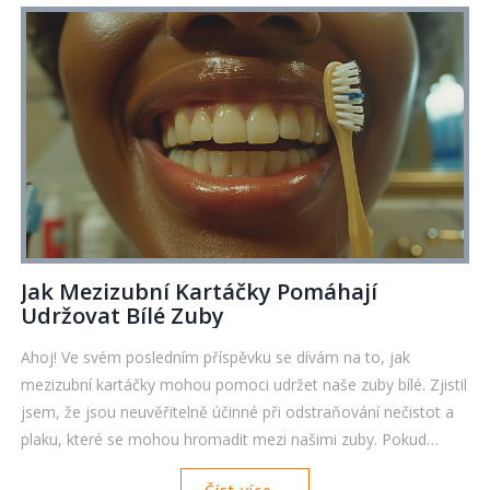
Jak Mezizubní Kartáčky Pomáhají
Udržovat Bílé Zuby
Ahoj! Ve svém posledním příspěvku se dívám na to, jak
mezizubní kartáčky mohou pomoci udržet naše zuby bílé. Zjistil
jsem, že jsou neuvěřitelně účinné při odstraňování nečistot a
plaku, které se mohou hromadit mezi našimi zuby. Pokud
toužíte po dokonalém úsměvu, pak je důležité integrovat tyto