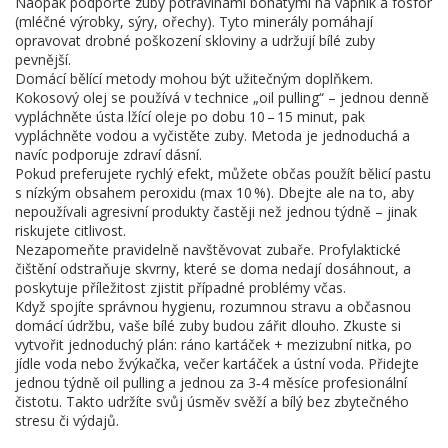
Naopak podpořte zuby potravinami bohatými na vápník a fosfor
(mléčné výrobky, sýry, ořechy). Tyto minerály pomáhají
opravovat drobné poškození skloviny a udržují bílé zuby
pevnější.
Domácí bělící metody mohou být užitečným doplňkem.
Kokosový olej se používá v technice „oil pulling“ – jednou denně
vypláchněte ústa lžící oleje po dobu 10 – 15 minut, pak
vypláchněte vodou a vyčistěte zuby. Metoda je jednoduchá a
navíc podporuje zdraví dásní.
Pokud preferujete rychlý efekt, můžete občas použít bělicí pastu
s nízkým obsahem peroxidu (max 10 %). Dbejte ale na to, aby
nepoužívali agresivní produkty častěji než jednou týdně – jinak
riskujete citlivost.
Nezapomeňte pravidelně navštěvovat zubaře. Profylaktické
čištění odstraňuje skvrny, které se doma nedají dosáhnout, a
poskytuje příležitost zjistit případné problémy včas.
Když spojíte správnou hygienu, rozumnou stravu a občasnou
domácí údržbu, vaše bílé zuby budou zářit dlouho. Zkuste si
vytvořit jednoduchý plán: ráno kartáček + mezizubní nitka, po
jídle voda nebo žvýkačka, večer kartáček a ústní voda. Přidejte
jednou týdně oil pulling a jednou za 3‑4 měsíce profesionální
čistotu. Takto udržíte svůj úsměv svěží a bílý bez zbytečného
stresu či výdajů.