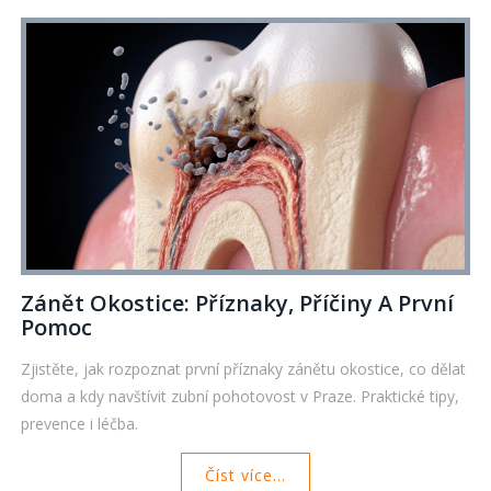
Zánět Okostice: Příznaky, Příčiny A První
Pomoc
Zjistěte, jak rozpoznat první příznaky zánětu okostice, co dělat
doma a kdy navštívit zubní pohotovost v Praze. Praktické tipy,
prevence i léčba.
Číst více...