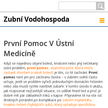
Zubní Vodohospoda
První Pomoc V Ústní
Medicíně
Když se najednou objeví bolest, krvácení nebo jiný nečekaný
ústní problém,
první pomoc
,
okamžitá péče, která může
zastavit zhoršení a ulevit bolestí
je tím, co tě zachrání.
První
pomoc
není jen pro záchranu života – v zubním světě často
určuje, jestli se problém vyřeší jednoduchým domácím řešením
nebo zda musíš rychle navštívit zubaře. V tomto úvodu ti ukážu,
jak rozpoznat nejčastější situace, co udělat hned teď a proč je
dobré mít pár základních triků v kapse. Připravíme tě na vše od
drobných poranění po komplikace po
zubním implantátu
,
trvalém řešení chybějících zubů, který vyžaduje specifickou