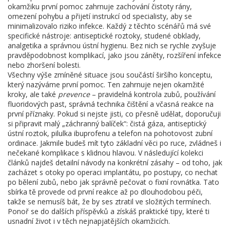
okamžiku první pomoc zahrnuje zachování čistoty rány,
omezení pohybu a přijetí instrukcí od specialisty, aby se
minimalizovalo riziko infekce. Každý z těchto scénářů má své
specifické nástroje: antiseptické roztoky, studené obklady,
analgetika a správnou ústní hygienu. Bez nich se rychle zvyšuje
pravděpodobnost komplikací, jako jsou záněty, rozšíření infekce
nebo zhoršení bolesti.
Všechny výše zmíněné situace jsou součástí širšího konceptu,
který nazýváme první pomoc. Ten zahrnuje nejen okamžité
kroky, ale také
prevence
– pravidelná kontrola zubů, používání
fluoridových past, správná technika čištění a včasná reakce na
první příznaky. Pokud si nejste jisti, co přesně udělat, doporučuji
si připravit malý „záchranný balíček“: čistá gáza, antiseptický
ústní roztok, pilulka ibuprofenu a telefon na pohotovost zubní
ordinace. Jakmile budeš mít tyto základní věci po ruce, zvládneš i
nečekané komplikace s klidnou hlavou. V následující kolekci
článků najdeš detailní návody na konkrétní zásahy – od toho, jak
zacházet s otoky po operaci implantátu, po postupy, co nechat
po bělení zubů, nebo jak správně pečovat o fixní rovnátka. Tato
sbírka tě provede od první reakce až po dlouhodobou péči,
takže se nemusíš bát, že by ses ztratil ve složitých termínech.
Ponoř se do dalších příspěvků a získáš praktické tipy, které ti
usnadní život i v těch nejnapjatějších okamžicích.