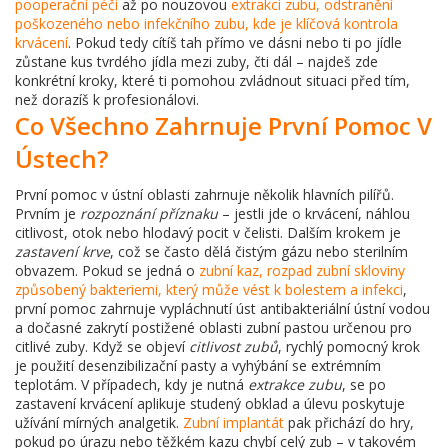
pooperační péči
až po nouzovou
extrakci zubu
,
odstranění
poškozeného nebo infekčního zubu, kde je klíčová kontrola
krvácení
. Pokud tedy cítíš tah přímo ve dásni nebo ti po jídle
zůstane kus tvrdého jídla mezi zuby, čti dál – najdeš zde
konkrétní kroky, které ti pomohou zvládnout situaci před tím,
než dorazíš k profesionálovi.
Co Všechno Zahrnuje První Pomoc V
Ústech?
První pomoc v ústní oblasti zahrnuje několik hlavních pilířů.
Prvním je
rozpoznání příznaku
– jestli jde o krvácení, náhlou
citlivost, otok nebo hlodavý pocit v čelisti. Dalším krokem je
zastavení krve
, což se často dělá čistým gázu nebo sterilním
obvazem. Pokud se jedná o
zubní kaz
,
rozpad zubní skloviny
způsobený bakteriemi, který může vést k bolestem a infekci
,
první pomoc zahrnuje vypláchnutí úst antibakteriální ústní vodou
a dočasné zakrytí postižené oblasti zubní pastou určenou pro
citlivé zuby. Když se objeví
citlivost zubů
, rychlý pomocný krok
je použití desenzibilizační pasty a vyhýbání se extrémním
teplotám. V případech, kdy je nutná
extrakce zubu
, se po
zastavení krvácení aplikuje studený obklad a úlevu poskytuje
užívání mírných analgetik.
Zubní implantát
pak přichází do hry,
pokud po úrazu nebo těžkém kazu chybí celý zub – v takovém