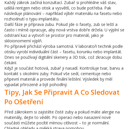
Každý zákrok začíná konzultací. Zubař si prohlédne váš stav,
udělá rentgen nebo otisk a vysvětlí, co bude potřeba. Pak
následuje plánování – například výběr materiálu na fasetu nebo
rozhodnutí o typu implantátu.
Další fáze je příprava zubu. Pokud jde o fasety, zub se leští a
často i mírně opracuje, aby nová vrstva dobře držela. U výplní se
odstraní kaz a vytvoří se prostor pro materiál, jako je
skloionomerní výplň.
Po přípravě přichází výroba samotná. V laboratoři technik podle
otisku vyrobí individuální část – fasetu, korunku nebo implantát.
Dnes se používají digitální skenery a 3D tisk, což zkracuje dobu
čekání.
Když je součást hotová, zubař ji nasadí. Kontroluje tvar, barvu a
kontakt s okolními zuby. Pokud vše sedí, cementuje nebo
připevní materiál a provede finální leštění. Výsledek by měl
vypadat přirozeně a být pohodlný.
Tipy, Jak Se Připravit A Co Sledovat
Po Ošetření
Před zákrokem si zajistěte čisté zuby a pokud máte alergie na
materiály, dejte to vědět. Po operaci nebo nasazení nové
součásti můžete pocítit mírnou citlivost – to je normální.
Chladné obklady a měkká strava pomohou.