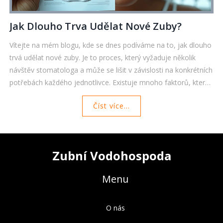
Jak Dlouho Trva Udělat Nové Zuby?
Vítejte na mém blogu, kde se dnes podíváme na to, jak dlouho
trvá udělat nové zuby. Je to proces, který vyžaduje několik
návštěv stomatologa a může se lišit v závislosti na konkrétních
potřebách každého jednotlivce. Existuje mnoho faktorů, které
mohou ovlivnit dobu výroby zubů a my se na ně podívejí
Číst více...
podrobně. Připojte se k nám a zjistěte více o tomto
zajímavém tématu!
Zubní Vodohospoda
Menu
O nás