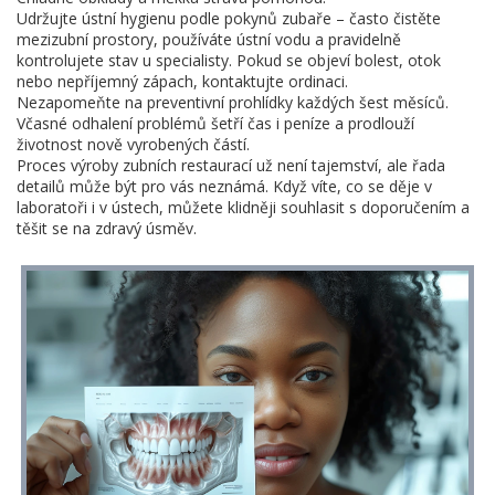
Udržujte ústní hygienu podle pokynů zubaře – často čistěte
mezizubní prostory, používáte ústní vodu a pravidelně
kontrolujete stav u specialisty. Pokud se objeví bolest, otok
nebo nepříjemný zápach, kontaktujte ordinaci.
Nezapomeňte na preventivní prohlídky každých šest měsíců.
Včasné odhalení problémů šetří čas i peníze a prodlouží
životnost nově vyrobených částí.
Proces výroby zubních restaurací už není tajemství, ale řada
detailů může být pro vás neznámá. Když víte, co se děje v
laboratoři i v ústech, můžete klidněji souhlasit s doporučením a
těšit se na zdravý úsměv.