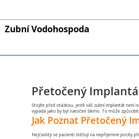
Zubní Vodohospoda
Přetočený Implantát
Stojíte před otázkou, jestli váš zubní implantát není
vypadá jako by byl natočen šikmo. To může způsobit b
Jak Poznat Přetočený I
Nejčastěji se pacienti stěžují na nepříjemné pocity př