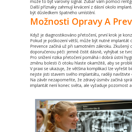
může to být varovný signál. Zubař vám pomocí rentge
Další příznaky zahrnují krvácení z dásní okolo impla
být důsledkem špatného umístění.
Možnosti Opravy A Pre
Když je diagnostikováno přetočení, první krok je kon
Pokud je poškození větší, může být nutné implantát 
Prevence začíná už při samotném zákroku. Zkušený ch
doporučenou péči: jemně čistit dásně, vyhýbat se tvr
Pro snížení rizika přetočení pomáhá i dobrá ústní h
změnu bolesti či otoku hlaste okamžitě, aby se problé
V praxi se ukazuje, že většina komplikací lze vyřešit
nejste jisti stavem svého implantátu, raději navštivte
Na závěr nezapomeňte, že zdravý úsměv začíná správ
implantát není konec světa, ale vyžaduje pozornost a 