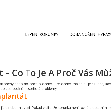
LEPENÍ KORUNKY
DOBA NOŠENÍ HYRAX
 – Co To Je A Proč Vás Mů
 nakloněný nebo dokonce otočený? Přetočený implantát je situace, kdy s
olest, otok či i estetické problémy.
mplantát
i jídle nebo mluvení. Pokud vidíte, že korunka není rovná s ostatními 