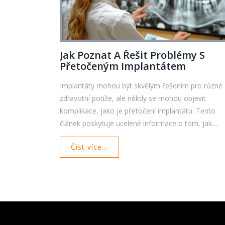
Jak Poznat A Řešit Problémy S
Přetočeným Implantátem
Implantáty mohou být skvělým řešením pro různé
zdravotní potíže, ale někdy se mohou objevit
komplikace, jako je přetočení implantátu. Tento
článek poskytuje ucelené informace o tom, jak
poznat problémy spojené s přetočeným
Číst více...
implantátem, jaké jsou nejčastější příznaky a co
dělat v případě, že se tyto problémy objeví. Bude
také hovořit o preventivních krocích, které mohou
pomoci minimalizovat riziko přetočení a dalších
komplikací.