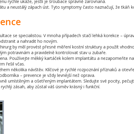
nu rychle ukáže, jestli je šroubace správně zarovnaná.
ntátu a neustálý zápach úst. Tyto symptomy často naznačují, že tkáň
vence
zultace se specialistou. V mnoha případech stačí lehká korekce – úp
odstranit a nahradit ho novým.
irurg by měl provést přesné měření kostní struktury a použít vhodno
dým potravinám a pravidelně kontrolovat stav u zubaře.
ygiena. Používejte měkký kartáček kolem implantátu a nezapomeňte na
m řešil včas.
 během několika návštěv. Klíčové je rychlé rozpoznání příznaků a ote
 odborníka – prevence je vždy levnější než oprava.
ně umístěným a ošetřeným implantátem. Sledujte své pocity, pečujt
rychlý zásah, aby zůstal váš úsměv krásný i funkční.