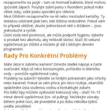
nezapomeňte na jazyk – tam se hromadí bakterie, které mohou
způsobit zápach. Použijte zubní pastu s fluoridem; pokud máte
citlivé zuby, volte pastu speciální pro citlivost.
Mezi čištěním nezapomeňte na nit nebo mezizubní kartáčky. Ty
dokážou odstranit plak tam, kde štětina nedosáhne. Pokud vám
to připadá obtížné, zkuste jednorázové nitě s držákem – jsou
jednoduché a rychlé.
Ústní voda není povinnost, ale může podpořit hygienu. Vyberte
si produkt bez alkoholu, aby neškodil sliznici. Stačí 30 sekund
vypláchnout po čištění a můžete jít dál s běžným denním
programem.
Rady Pro Konkrétní Problémy
Máte sklon k zubnímu kameni? Omezte sladké nápoje a časté
svačování. Když už něco konzumujete, pořízněte si skleničku
vody – pomůže vypláchnout cukry.
Praskliny na zubech? Vyhněte se tvrdým potravinám jako ořechy
nebo karamel. Pokud se vám přece jen něco rozbije, okamžitě
opláchněte ústa studenou vodou a kontaktujte zubaře.
Pro bělící tipy můžete vyzkoušet kokosový olej – stačí 10–15
minut denně vypláchnout (tzv. oil pulling). Nečekejte zázraky
během jedné noci, ale pravidelně a po dobu několika týdnů
uvidíte zesvětlení.