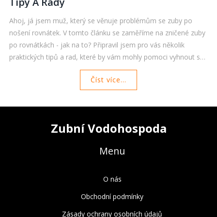
Tipy A Rady
Ahoj, já jsem muž, který se věnuje problémům se zuby po
nošení rovnátek. V tomto článku se zaměříme na zničené zuby
po rovnátkách - jak na to? Připravil jsem pro vás několik
praktických tipů a rad, které by vám mohly pomoci vyhnout se
těmto nepříjemnostem. Pojďte se mnou objevit, jak můžeme
Číst více...
pečovat o naše zuby i po skončení ortodontické léčby.
Zubní Vodohospoda
Menu
O nás
Obchodní podmínky
Zásady ochrany osobních údajů