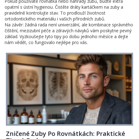
Pokud používáte rovnátka nebo náhrady zubů, buďte extra
opatrní s ústní hygienou. Čistěte dráty kartáčkem na zuby a
pravidelně kontrolujte stav. To prodlouží životnost
ortodontického materiálu i vašich přírodních zubů.
Na závěr: žádná rada není univerzální, ale kombinace správného
čištění, mezizubní péče a zdravých návyků vám poskytne pevný
základ. Vyzkoušejte tyto tipy po dobu jednoho měsíce a dejte
nám vědět, co fungovalo nejlépe pro vás.
Zničené Zuby Po Rovnátkách: Praktické