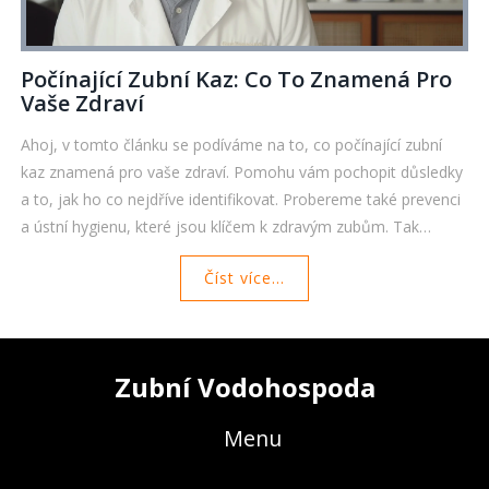
Počínající Zubní Kaz: Co To Znamená Pro
Vaše Zdraví
Ahoj, v tomto článku se podíváme na to, co počínající zubní
kaz znamená pro vaše zdraví. Pomohu vám pochopit důsledky
a to, jak ho co nejdříve identifikovat. Probereme také prevenci
a ústní hygienu, které jsou klíčem k zdravým zubům. Tak
pojďme se společně dozvědět více o tomto důležitém tématu!
Číst více...
Zubní Vodohospoda
Menu