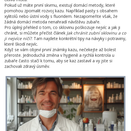
Pokud už máte první skvrnu, existují domácí metody, které
pomohou zpomalit rozvoj kazu. Například pasty s obsahem
xylitolů nebo ústní vody s fluoridem. Nezapomeňte však, že
žádná domácí metoda nenahradí návštěvu zubaře.
Pro úplný přehled o tom, co sklovinu poškozuje nejvíc a jak ji
chránit, si můžete přečíst článek
Jak chránit zubní sklovinu a co
ji nejvíce ničí?
. Tam najdete konkrétní tipy na návyky i potraviny,
které škodí nejvíc.
Když se vám objeví první známky kazu, nečekejte až bolest
přeroste. Jednoduchá změna v hygieně a rychlá kontrola u
zubaře často stačí k tomu, aby se kaz zastavil a vy jste si
zachovali zdravý úsměv.