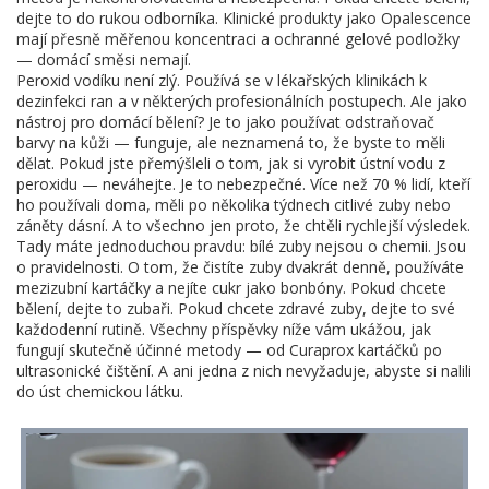
dejte to do rukou odborníka. Klinické produkty jako Opalescence
mají přesně měřenou koncentraci a ochranné gelové podložky
— domácí směsi nemají.
Peroxid vodíku není zlý. Používá se v lékařských klinikách k
dezinfekci ran a v některých profesionálních postupech. Ale jako
nástroj pro domácí bělení? Je to jako používat odstraňovač
barvy na kůži — funguje, ale neznamená to, že byste to měli
dělat. Pokud jste přemýšleli o tom, jak si vyrobit ústní vodu z
peroxidu — neváhejte. Je to nebezpečné. Více než 70 % lidí, kteří
ho používali doma, měli po několika týdnech citlivé zuby nebo
záněty dásní. A to všechno jen proto, že chtěli rychlejší výsledek.
Tady máte jednoduchou pravdu: bílé zuby nejsou o chemii. Jsou
o pravidelnosti. O tom, že čistíte zuby dvakrát denně, používáte
mezizubní kartáčky a nejíte cukr jako bonbóny. Pokud chcete
bělení, dejte to zubaři. Pokud chcete zdravé zuby, dejte to své
každodenní rutině. Všechny příspěvky níže vám ukážou, jak
fungují skutečně účinné metody — od Curaprox kartáčků po
ultrasonické čištění. A ani jedna z nich nevyžaduje, abyste si nalili
do úst chemickou látku.