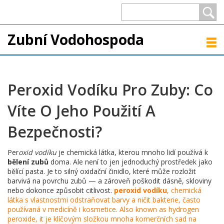
Zubní Vodohospoda
Peroxid Vodíku Pro Zuby: Co
Víte O Jeho Použití A
Bezpečnosti?
Per
oxid vodíku
je chemická látka, kterou mnoho lidí používá k
bělení zubů
doma. Ale není to jen jednoduchý prostředek jako
bělící pasta. Je to silný oxidační činidlo, které může rozložit
barvivá na povrchu zubů — a zároveň poškodit dásně, skloviny
nebo dokonce způsobit citlivost.
peroxid vodíku
,
chemická
látka s vlastnostmi odstraňovat barvy a ničit bakterie, často
používaná v medicíně i kosmetice
. Also known as
hydrogen
peroxide
, it je klíčovým složkou mnoha komerčních sad na