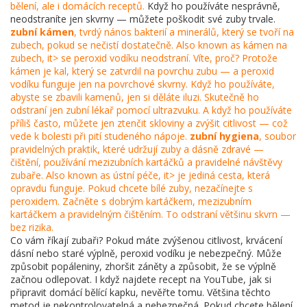
bělení, ale i domácích receptů.
Když ho používáte nesprávně,
neodstraníte jen skvrny — můžete poškodit své zuby trvale.
zubní kámen
,
tvrdý nános bakterií a minerálů, který se tvoří na
zubech, pokud se nečistí dostatečně
. Also known as
kámen na
zubech
, it> se peroxid vodíku neodstraní. Víte, proč? Protože
kámen je kal, který se zatvrdil na povrchu zubu — a peroxid
vodíku funguje jen na povrchové skvrny. Když ho používáte,
abyste se zbavili kamenů, jen si děláte iluzi. Skutečně ho
odstraní jen zubní lékař pomocí ultrazvuku. A když ho používáte
příliš často, můžete jen ztenčit skloviny a zvýšit citlivost — což
vede k bolesti při pití studeného nápoje.
zubní hygiena
,
soubor
pravidelných praktik, které udržují zuby a dásně zdravé —
čištění, používání mezizubních kartáčků a pravidelné návštěvy
zubaře
. Also known as
ústní péče
, it> je jediná cesta, která
opravdu funguje. Pokud chcete bílé zuby, nezačínejte s
peroxidem. Začněte s dobrým kartáčkem, mezizubním
kartáčkem a pravidelným čištěním. To odstraní většinu skvrn —
bez rizika.
Co vám říkají zubaři? Pokud máte zvýšenou citlivost, krvácení
dásní nebo staré výplně, peroxid vodíku je nebezpečný. Může
způsobit popáleniny, zhoršit záněty a způsobit, že se výplně
začnou odlepovat. I když najdete recept na YouTube, jak si
připravit domácí bělící kapku, nevěřte tomu. Většina těchto
metod je nekontrolovatelná a nebezpečná. Pokud chcete bělení,