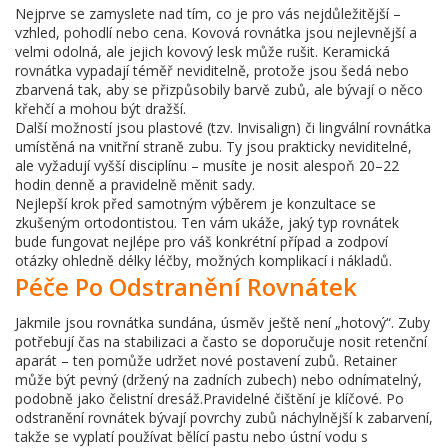
Nejprve se zamyslete nad tím, co je pro vás nejdůležitější –
vzhled, pohodlí nebo cena. Kovová rovnátka jsou nejlevnější a
velmi odolná, ale jejich kovový lesk může rušit. Keramická
rovnátka vypadají téměř neviditelně, protože jsou šedá nebo
zbarvená tak, aby se přizpůsobily barvě zubů, ale bývají o něco
křehčí a mohou být dražší.
Další možností jsou plastové (tzv. Invisalign) či lingvální rovnátka
umístěná na vnitřní straně zubu. Ty jsou prakticky neviditelné,
ale vyžadují vyšší disciplínu – musíte je nosit alespoň 20–22
hodin denně a pravidelně měnit sady.
Nejlepší krok před samotným výběrem je konzultace se
zkušeným ortodontistou. Ten vám ukáže, jaký typ rovnátek
bude fungovat nejlépe pro váš konkrétní případ a zodpoví
otázky ohledně délky léčby, možných komplikací i nákladů.
Péče Po Odstranění Rovnátek
Jakmile jsou rovnátka sundána, úsměv ještě není „hotový“. Zuby
potřebují čas na stabilizaci a často se doporučuje nosit retenční
aparát – ten pomůže udržet nové postavení zubů. Retainer
může být pevný (držený na zadních zubech) nebo odnímatelný,
podobně jako čelistní dresáž.Pravidelné čištění je klíčové. Po
odstranění rovnátek bývají povrchy zubů náchylnější k zabarvení,
takže se vyplatí používat bělící pastu nebo ústní vodu s