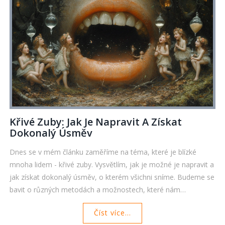
Křivé Zuby: Jak Je Napravit A Získat
Dokonalý Úsměv
Dnes se v mém článku zaměříme na téma, které je blízké
mnoha lidem - křivé zuby. Vysvětlím, jak je možné je napravit a
jak získat dokonalý úsměv, o kterém všichni sníme. Budeme se
bavit o různých metodách a možnostech, které nám
ortodontie nabízí. Protože, přiznejme si, nic není lepšího, než
Číst více...
když se můžeme bez ostychu a plní sebevědomí usmívat. Tak