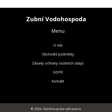
pojďme na to společně a podívejme se, co může oprava
křivých zubů udělat pro náš úsměv.
Zubní Vodohospoda
Menu
O nás
Obchodní podmínky
Zásady ochrany osobních údajů
GDPR
Kontakt
© 2026. Všechna práva vyhrazena.