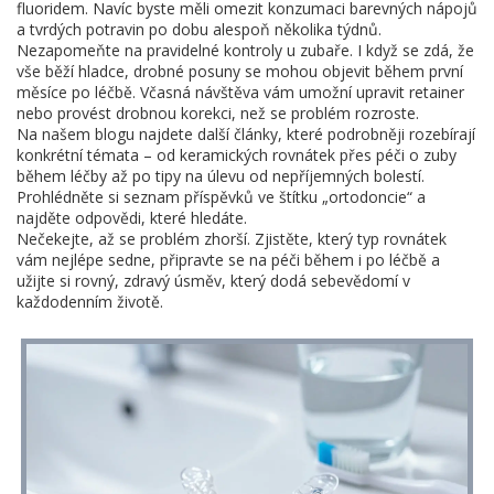
fluoridem. Navíc byste měli omezit konzumaci barevných nápojů
a tvrdých potravin po dobu alespoň několika týdnů.
Nezapomeňte na pravidelné kontroly u zubaře. I když se zdá, že
vše běží hladce, drobné posuny se mohou objevit během první
měsíce po léčbě. Včasná návštěva vám umožní upravit retainer
nebo provést drobnou korekci, než se problém rozroste.
Na našem blogu najdete další články, které podrobněji rozebírají
konkrétní témata – od keramických rovnátek přes péči o zuby
během léčby až po tipy na úlevu od nepříjemných bolestí.
Prohlédněte si seznam příspěvků ve štítku „ortodoncie“ a
najděte odpovědi, které hledáte.
Nečekejte, až se problém zhorší. Zjistěte, který typ rovnátek
vám nejlépe sedne, připravte se na péči během i po léčbě a
užijte si rovný, zdravý úsměv, který dodá sebevědomí v
každodenním životě.