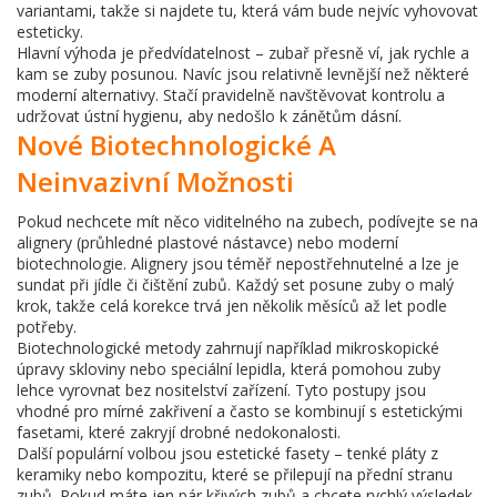
variantami, takže si najdete tu, která vám bude nejvíc vyhovovat
esteticky.
Hlavní výhoda je předvídatelnost – zubař přesně ví, jak rychle a
kam se zuby posunou. Navíc jsou relativně levnější než některé
moderní alternativy. Stačí pravidelně navštěvovat kontrolu a
udržovat ústní hygienu, aby nedošlo k zánětům dásní.
Nové Biotechnologické A
Neinvazivní Možnosti
Pokud nechcete mít něco viditelného na zubech, podívejte se na
alignery (průhledné plastové nástavce) nebo moderní
biotechnologie. Alignery jsou téměř nepostřehnutelné a lze je
sundat při jídle či čištění zubů. Každý set posune zuby o malý
krok, takže celá korekce trvá jen několik měsíců až let podle
potřeby.
Biotechnologické metody zahrnují například mikroskopické
úpravy skloviny nebo speciální lepidla, která pomohou zuby
lehce vyrovnat bez nositelství zařízení. Tyto postupy jsou
vhodné pro mírné zakřivení a často se kombinují s estetickými
fasetami, které zakryjí drobné nedokonalosti.
Další populární volbou jsou estetické fasety – tenké pláty z
keramiky nebo kompozitu, které se přilepují na přední stranu
zubů. Pokud máte jen pár křivých zubů a chcete rychlý výsledek,