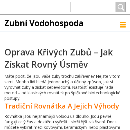
Zubní Vodohospoda
Oprava Křivých Zubů – Jak
Získat Rovný Úsměv
Máte pocit, že jsou vaše zuby trochu zakřivené? Nejste v tom
sami. Mnoho lidí hledá jednoduchý a účinný způsob, jak si
vyrovnat zuby a získat sebevědomí. Naštěstí existuje řada
metod – od klasických rovnátek po špičkové biotechnologické
postupy.
Tradiční Rovnátka A Jejich Výhody
Rovnátka jsou nejznámější volbou už dlouho. Jsou pevné,
fungují celý čas a dokážou vyřešit i složitější zakřivení. Dnes
můžete vybírat mezi kovovými, keramickými nebo plastovými