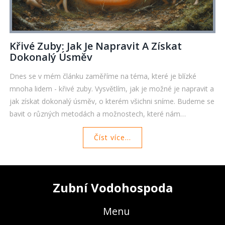
Křivé Zuby: Jak Je Napravit A Získat
Dokonalý Úsměv
Dnes se v mém článku zaměříme na téma, které je blízké
mnoha lidem - křivé zuby. Vysvětlím, jak je možné je napravit a
jak získat dokonalý úsměv, o kterém všichni sníme. Budeme se
bavit o různých metodách a možnostech, které nám
ortodontie nabízí. Protože, přiznejme si, nic není lepšího, než
Číst více...
když se můžeme bez ostychu a plní sebevědomí usmívat. Tak
pojďme na to společně a podívejme se, co může oprava
křivých zubů udělat pro náš úsměv.
Zubní Vodohospoda
Menu