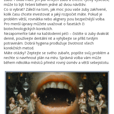
může to být řešení během jedné až dvou návštěv.
Co si vybrat? Záleží na tom, jak moc jsou vaše zuby zakřivené,
kolik času chcete investovat a jaký rozpočet máte. Pokud je
problém větší, rovnátka nebo alignery jsou bezpečnější volba.
Pro menší úpravy můžete uvažovat o fasetách či
biotechnologických korekcích.
Nezapomeňte také na každodenní péči – čistěte si zuby dvakrát
denně, používejte dentální nit a vyhýbejte se příliš tvrdým
potravinám. Dobrá hygiena prodlužuje životnost všech
korekčních metod.
Máte otázky? Zeptejte se svého zubaře, popište svůj problém a
nechte si navrhnout plán na míru. Správná volba vám může
během několika měsíců přinést rovný úsměv a větší sebejistotu.