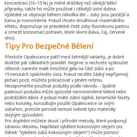
koncentraci (10–15 %) je méně dráždivý než silnější bělicí
přípravky, takže ho může používat i citlivější ústní dutina.
Výsledek se objevuje během několika dní – zuby jsou jasnější a
barva je rovnoměrná. Pokud chcete dosáhnout maximálního
efektu, doporučuje se pravidelně čistit zuby fluoridovou pastou
a omezit konzumaci potravin, které skvrní (káva, čaj, červené
víno).
Tipy Pro Bezpečné Bělení
Přestože Opalescence patří mezi šetrnější varianty, je dobré
dodržet pár základních pravidel. Nejprve si nechcete vyzkoušet
citlivost: naneste malé množství gelu na část zubů a po
15 minutách opláchněte ústa. Pokud necítíte žádný nepříjemný
píchací pocit, můžete pokračovat v plném režimu.
Nezapomeňte používat podušky podle návodu – špatně
padnoucí poduška může způsobit nerovnoměrné bělení nebo
podráždění dásní. A pokud máte zubní výplně, keramické fasety
nebo korunky, konzultujte použití Opalescence se svým
zubařem, protože peroxid nemusí ovlivnit tyto materiály
stejným způsobem.
Pro doplnění můžete zkusit i přírodní metody, které podporují
zdravou sklovinu. Například vybělení kokosovým olejem (viz
článek "Vybělení zubů kokosovým olejem") může pomoci