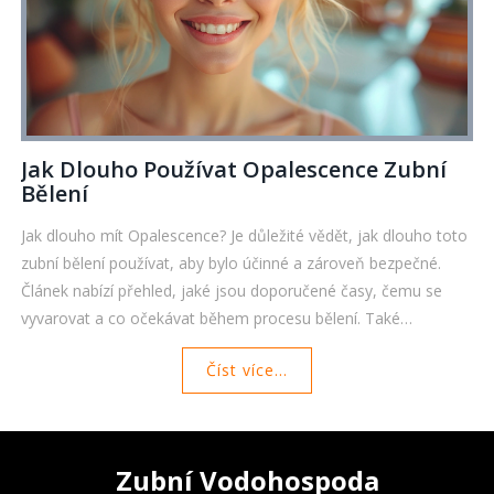
Jak Dlouho Používat Opalescence Zubní
Bělení
Jak dlouho mít Opalescence? Je důležité vědět, jak dlouho toto
zubní bělení používat, aby bylo účinné a zároveň bezpečné.
Článek nabízí přehled, jaké jsou doporučené časy, čemu se
vyvarovat a co očekávat během procesu bělení. Také
poskytuje praktické tipy na udržení bílých zubů po ošetření.
Číst více...
Zubní Vodohospoda