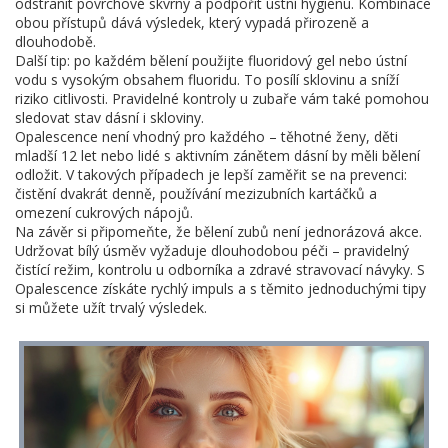
odstranit povrchové skvrny a podpořit ústní hygienu. Kombinace
obou přístupů dává výsledek, který vypadá přirozeně a
dlouhodobě.
Další tip: po každém bělení použijte fluoridový gel nebo ústní
vodu s vysokým obsahem fluoridu. To posílí sklovinu a sníží
riziko citlivosti. Pravidelné kontroly u zubaře vám také pomohou
sledovat stav dásní i skloviny.
Opalescence není vhodný pro každého – těhotné ženy, děti
mladší 12 let nebo lidé s aktivním zánětem dásní by měli bělení
odložit. V takových případech je lepší zaměřit se na prevenci:
čistění dvakrát denně, používání mezizubních kartáčků a
omezení cukrových nápojů.
Na závěr si připomeňte, že bělení zubů není jednorázová akce.
Udržovat bílý úsměv vyžaduje dlouhodobou péči – pravidelný
čistící režim, kontrolu u odborníka a zdravé stravovací návyky. S
Opalescence získáte rychlý impuls a s těmito jednoduchými tipy
si můžete užít trvalý výsledek.