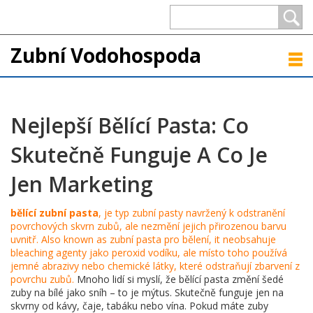
Zubní Vodohospoda
Nejlepší Bělící Pasta: Co
Skutečně Funguje A Co Je
Jen Marketing
bělící zubní pasta
,
je typ zubní pasty navržený k odstranění
povrchových skvrn zubů, ale nezmění jejich přirozenou barvu
uvnitř
. Also known as
zubní pasta pro bělení
, it
neobsahuje
bleaching agenty jako peroxid vodíku, ale místo toho používá
jemné abrazivy nebo chemické látky, které odstraňují zbarvení z
povrchu zubů
.
Mnoho lidí si myslí, že bělící pasta změní šedé
zuby na bílé jako sníh – to je mýtus. Skutečně funguje jen na
skvrny od kávy, čaje, tabáku nebo vína. Pokud máte zuby