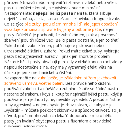
přirozeně tmavší nebo mají vnitřní zbarvení z léků nebo věku,
pastu si můžete koupit, ale výsledek bude minimální.
Nezapomeňte:
nejlepší bělící pasta
není ta, která slibuje
největší změnu, ale ta, která neškodí sklovinku a funguje trvale.
Co se týče
bílé zuby
,
jsou cílem mnoha lidí, ale jejich dosažení
vyžaduje kombinaci správné hygieny a odborné péče
, ne jen
pasty. Důležité je pochopit, že zubní kámen, plak a povrchové
zbarvení jsou tři různé věci. Bělící pasta odstraňuje jen to třetí.
Pokud máte zubní kámen, potřebujete pískování nebo
ultrasonické čištění u zubaře. Pokud máte citlivé zuby, vybírejte
pasty bez agresivních abraziv – jinak jen zhoršíte problém.
Některé bělící pasty obsahují peroxidy v nízké koncentraci, ale ty
nejsou dostatečně silné, aby měly významný efekt. Většina
účinku je jen z mechanického čištění.
Nezapomeňte na
zubní péče
,
je základním pilířem jakéhokoli
zdravého úsměvu, včetně bělení
. Bez pravidelného čištění,
používání zubní niti a návštěv u zubního lékaře se žádná pasta
nestane zázrakem. I když si koupíte nejdražší bělící pastu, když ji
používáte jen jednou týdně, nevidíte výsledek. A pokud si čistíte
zuby agresivně – nejen abyste je zbavili skvrn, ale abyste je
„vyčistili“ – můžete poškodit sklovinku a způsobit citlivost. To je
důvod, proč mnoho zubních lékařů doporučuje místo bělící
pasty jen kvalitní obyčejnou pastu s fluoridem a pravidelné
pískování jednou ročně.