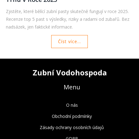
Zjistěte, které bělící zubní pasty skutečně fungují v roce 2025.
Recenze top 5 past s výsledky, riziky a radami od zubařů. Bez
nadsázek, jen faktické informace.
Číst více...
Zubní Vodohospoda
Menu
O nás
Obchodní podmínky
Zásady ochrany osobních údajů
GDPR