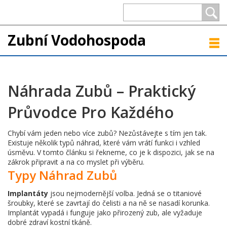
Zubní Vodohospoda
Náhrada Zubů – Praktický
Průvodce Pro Každého
Chybí vám jeden nebo více zubů? Nezůstávejte s tím jen tak.
Existuje několik typů náhrad, které vám vrátí funkci i vzhled
úsměvu. V tomto článku si řekneme, co je k dispozici, jak se na
zákrok připravit a na co myslet při výběru.
Typy Náhrad Zubů
Implantáty
jsou nejmodernější volba. Jedná se o titaniové
šroubky, které se zavrtají do čelisti a na ně se nasadí korunka.
Implantát vypadá i funguje jako přirozený zub, ale vyžaduje
dobré zdraví kostní tkáně.