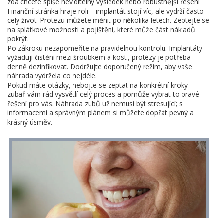
zda chcete spíše neviditelný výsledek nebo robustnější řešení.
Finanční stránka hraje roli – implantát stojí víc, ale vydrží často
celý život. Protézu můžete měnit po několika letech. Zeptejte se
na splátkové možnosti a pojištění, které může část nákladů
pokrýt.
Po zákroku nezapomeňte na pravidelnou kontrolu. Implantáty
vyžadují čistění mezi šroubkem a kostí, protézy je potřeba
denně dezinfikovat. Dodržujte doporučený režim, aby vaše
náhrada vydržela co nejdéle.
Pokud máte otázky, nebojte se zeptat na konkrétní kroky –
zubař vám rád vysvětlí celý proces a pomůže vybrat to pravé
řešení pro vás. Náhrada zubů už nemusí být stresující; s
informacemi a správným plánem si můžete dopřát pevný a
krásný úsměv.