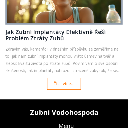
Jak Zubní Implantáty Efektivně Řeší
Problém Ztráty Zubů
Zdravím vás, kamarádi! V dnešním příspěvku se zaměříme na
to, jak nám zubní implantáty mohou vrátit úsměv na tvář a
zlepšit kvalitu života po ztrátě zubů. Povím vám o své osobní
zkušenosti, jak implantáty nahrazují ztracené zuby tak, že se
nemusíte obávat ani žvýkání tvrdé potravy. Také budeme
Číst více...
hovořit o tom, jak implantáty zabrání poškození čelistní kosti a
jak mě překvapilo, že jsou skoro jako moje pravé zuby! Pokud
i vy stojíte před rozhodnutím, jak řešit chybějící zub, neváhejte
a pojďte se dozvědět víc!
Zubní Vodohospoda
Menu