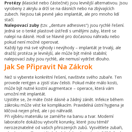
Protézy
(klasické nebo částečné) jsou levnější alternativou. Jsou
vyrobeny z akrylu a drží se na dásních nebo na zbývajících
zubech. Nejsou tak pevné jako implantát, ale pro mnoho lidí
stačí.
Nalepovací zuby
(tzv. „denture adhesives“) jsou rychlé řešení.
Jedná se o tenké plastové ústředí s umělými zuby, které se
nalepí na dásně. Hodí se hlavně pro dočasnou náhradu nebo
pokud není možné operovat.
Každý typ má své výhody i nevýhody – implantát je trvalý, ale
dražší; protéza je levnější, ale může být méně stabilní;
nalepovací zuby jsou rychlé, ale nemusí vydržet dlouho.
Jak Se Připravit Na Zákrok
Než si vyberete konkrétní řešení, navštivte svého zubaře. Ten
provede rentgen a zjistí stav čelisti. Pokud máte málo kosti,
může být nutné kostní augmentace – operace, která vám
umožní mít implantát.
Ujistěte se, že máte čisté dásně a žádný zánět. Infekce během
zákroku může vést ke komplikacím. Pravidelná ústní hygiena je
klíčová nejen před, ale i po náhradě.
Při výběru materiálu se zaměřte na barvu a tvar. Moderní
laboratoře dokážou vytvořit korunky, které jsou téměř
nerozeznatelné od vašich přirozených zubů. Vysvětlete zubaři,