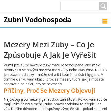
Zubní Vodohospoda
Mezery Mezi Zuby – Co Je
Způsobuje A Jak Je Vyřešit
Všimli jste si, že některé zuby máte rozestoupené jako malé
otvory? To se nazývá mezera mezi zuby nebo diastéma. Není to
jen otázka estetiky – může ovlivnit i kousání a ústní hygienu. V
tomhle článku vám ukážu, proč se mezery tvoří, jak je můžete
napravit a co dělat, aby se nevracely.
Příčiny, Proč Se Mezery Objevují
Nejčastěji jsou mezery genetickou záležitostí. Pokud vám rodiče
mají velké čelisti a menší zuby, pravděpodobně to přejde i na
vás. Dalším důvodem je nesprávný vývoj čelistí – pokud se horní