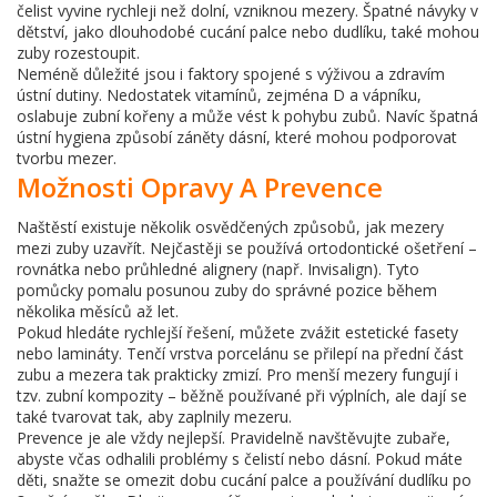
čelist vyvine rychleji než dolní, vzniknou mezery. Špatné návyky v
dětství, jako dlouhodobé cucání palce nebo dudlíku, také mohou
zuby rozestoupit.
Neméně důležité jsou i faktory spojené s výživou a zdravím
ústní dutiny. Nedostatek vitamínů, zejména D a vápníku,
oslabuje zubní kořeny a může vést k pohybu zubů. Navíc špatná
ústní hygiena způsobí záněty dásní, které mohou podporovat
tvorbu mezer.
Možnosti Opravy A Prevence
Naštěstí existuje několik osvědčených způsobů, jak mezery
mezi zuby uzavřít. Nejčastěji se používá ortodontické ošetření –
rovnátka nebo průhledné alignery (např. Invisalign). Tyto
pomůcky pomalu posunou zuby do správné pozice během
několika měsíců až let.
Pokud hledáte rychlejší řešení, můžete zvážit estetické fasety
nebo lamináty. Tenčí vrstva porcelánu se přilepí na přední část
zubu a mezera tak prakticky zmizí. Pro menší mezery fungují i
tzv. zubní kompozity – běžně používané při výplních, ale dají se
také tvarovat tak, aby zaplnily mezeru.
Prevence je ale vždy nejlepší. Pravidelně navštěvujte zubaře,
abyste včas odhalili problémy s čelistí nebo dásní. Pokud máte
děti, snažte se omezit dobu cucání palce a používání dudlíku po