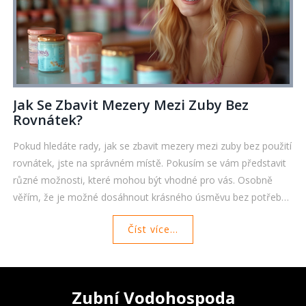
Jak Se Zbavit Mezery Mezi Zuby Bez
Rovnátek?
Pokud hledáte rady, jak se zbavit mezery mezi zuby bez použití
rovnátek, jste na správném místě. Pokusím se vám představit
různé možnosti, které mohou být vhodné pro vás. Osobně
věřím, že je možné dosáhnout krásného úsměvu bez potřeby
návštěvy ortodonty. Tak pojďme se společně podívat na to,
Číst více...
jak si můžeme zuby upravit doma a jaké jsou další alternativy k
rovnátkům.
Zubní Vodohospoda