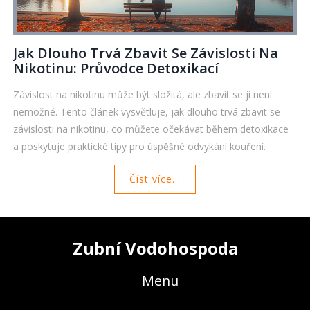
Jak Dlouho Trvá Zbavit Se Závislosti Na
Nikotinu: Průvodce Detoxikací
Závislost na nikotinu může být složitá, ale zbavit se jí není
nemožné. Tento článek vysvětluje, jak dlouho trvá zbavit se
závislosti na nikotinu, co můžete očekávat během detoxikace
a poskytuje praktické tipy pro úspěšné odvykání kouření.
Číst více...
Zubní Vodohospoda
Menu