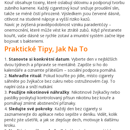
Kouř obsahuje toxiny, které oslabují sklovinu a podporují tvorbu
zubního kamene. Každý cigaretový kouř snižuje proudění slin,
takže se méně čistí přirozeně. Výsledkem jsou červené dásně,
citlivost na studené nápoje a vyšší riziko kazů.
Navíc je zvýšená pravděpodobnost vzniku paradentózy –
onemocnění, které může vést ke ztrátě zubů. Když přestanete
kouřit, vaše dásně se rychle zotaví a imunitní systém začne lépe
bojovat s bakteriemi.
Praktické Tipy, Jak Na To
1.
Stanovte si konkrétní datum
. Vyberte den v nejbližších
dvou týdnech a připravte se mentálně. Zapište si ho do
kalendáře a oznamte přátelům – sociální podpora pomáhá.
2.
Nahraďte rituál
. Pokud kouříte po jídle, místo cigarety
sáhněte po žvýkačce bez cukru nebo ostružinovém čaji. To
naplní ústa a sníží nutkání.
3.
Použijte nikotinové náhražky
. Nikotinové žvýkačky nebo
pastilky poskytují kontrolovaný přísun nikotinu bez kouře a
pomáhají zmírnit abstinenční příznaky.
4.
Sledujte své pokroky
. Každý den bez cigarety si
zaznamenejte do aplikace nebo sepište v deníku. Vidět, kolik
peněz jste ušetřili, a jak se zlepšuje dech, motivuje k dalšímu
kroku.