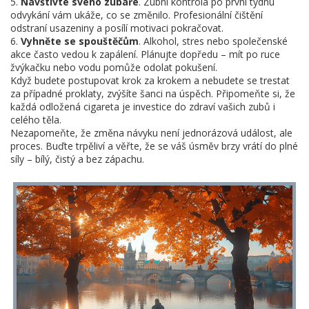
5.
Navštivte svého zubaře
. Zubní kontrola po první týdnu
odvykání vám ukáže, co se změnilo. Profesionální čištění
odstraní usazeniny a posílí motivaci pokračovat.
6.
Vyhněte se spouštěčům
. Alkohol, stres nebo společenské
akce často vedou k zapálení. Plánujte dopředu – mít po ruce
žvýkačku nebo vodu pomůže odolat pokušení.
Když budete postupovat krok za krokem a nebudete se trestat
za případné proklaty, zvýšíte šanci na úspěch. Připomeňte si, že
každá odložená cigareta je investice do zdraví vašich zubů i
celého těla.
Nezapomeňte, že změna návyku není jednorázová událost, ale
proces. Buďte trpěliví a věřte, že se váš úsměv brzy vrátí do plné
síly – bílý, čistý a bez zápachu.